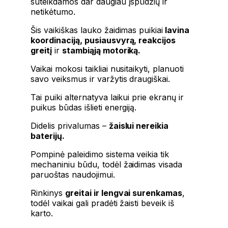
suteikdamos dar daugiau įspūdžių ir
netikėtumo.
Šis vaikiškas lauko žaidimas puikiai
lavina
koordinaciją, pusiausvyrą, reakcijos
greitį
ir
stambiąją motoriką.
Vaikai mokosi taikliai nusitaikyti, planuoti
savo veiksmus ir varžytis draugiškai.
Tai puiki alternatyva laikui prie ekranų ir
puikus būdas išlieti energiją.
Didelis privalumas –
žaislui nereikia
baterijų.
Pompinė paleidimo sistema veikia tik
mechaniniu būdu, todėl žaidimas visada
paruoštas naudojimui.
Rinkinys
greitai ir lengvai surenkamas
,
todėl vaikai gali pradėti žaisti beveik iš
karto.