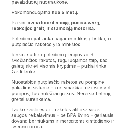
pavaizduotų nuotraukose.
Rekomenduojama
nuo 5 metų.
Puikiai
lavina koordinaciją, pusiausvyrą,
reakcijos greitį
ir
stambiąją motoriką.
Paleidimo patranka pagaminta tik iš plastiko, o
putplasčio raketos yra minkštos.
Rinkinį sudaro paleidimo įrenginys ir 3
šviečiančios raketos, reguliuojamos taip, kad
galėtų skrieti visomis kryptimis – puikiai tinka
žaisti lauke.
Nuostabios putplasčio raketos su pompine
paleidimo sistema – kuo smarkiau užlipsite ant
pompos, tuo aukščiau ji skris. Nereikia baterijų,
greitai surenkama.
Lauko žaislinės oro raketos atitinka visus
saugos reikalavimus – be BPA švino – geriausia
dovana berniukams ir mergaitėms gimtadienio ir
švenčių proga.