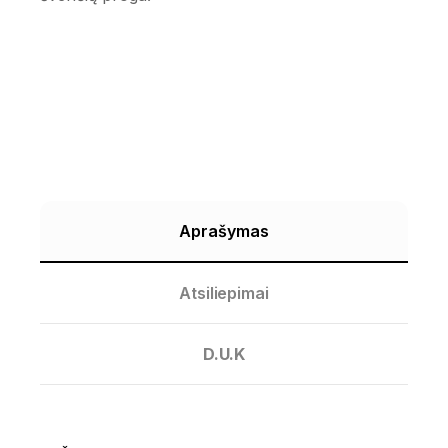
Aprašymas
Atsiliepimai
D.U.K