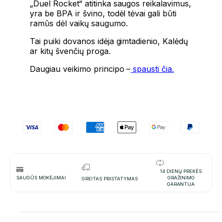
„Duel Rocket“ atitinka saugos reikalavimus,
yra be BPA ir švino, todėl tėvai gali būti
ramūs dėl vaikų saugumo.
Tai puiki dovanos idėja gimtadienio, Kalėdų
ar kitų švenčių proga.
Daugiau veikimo principo –
spausti čia.
14 DIENŲ PREKĖS
SAUGŪS MOKĖJIMAI
GRAŽINIMO
GREITAS PRISTATYMAS
GARANTIJA