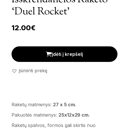
‘Duel Rocket’
12.00
€
Žaidimas - išskrendančios raketo 'Duel rocket' kiekis
Įdėti į krepšelį
Įsiminti prekę
Raketų matmenys:
27 x 5 cm.
Pakuotės matmenys:
25x12x29 cm.
Raketų spalvos, formos gali skirtis nuo