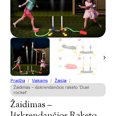
Pradžia
/
Vaikams
/
Žaislai
/
Žaidimas – išskrendančios raketo ‘Duel
rocket’
Žaidimas –
Išskrendančios Raketo