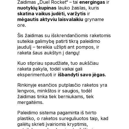
Žaidimas „Duel Rocket“ – tai
energingas
ir
nuotykių kupinas
lauko žaislas, kuris
skatina vaikus judėti, varžytis
ir
mėgautis aktyviu laisvalaikiu
gryname
ore.
Šis žaidimas su išskrendančiomis raketomis
suteikia galimybę patirti tikrą paleidimo
jaudulį – tereikia užlipti ant pompos, ir
raketa šaus aukštyn į dangų!
Kuo stipriau spaudžiate, tuo aukščiau
raketa pakyla, todėl vaikai gali
eksperimentuoti ir
išbandyti savo jėgas.
Rinkinyje esančios putplasčio raketos yra
lengvos, minkštos ir saugios, todėl
žaidimas tinka tiek berniukams, tiek
mergaitėms.
Paleidimo sistema pagaminta iš tvirto
plastiko, o raketos sureguliuotos taip, kad
galėtų skrieti įvairiomis kryptimis,