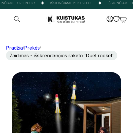
NČIAME PER 1-2D.D.!
IŠSIUNČIAME PER 1-2D.D.!
IŠSIUNČIAME PER
Pradžia
Prekės
/
/
Žaidimas - išskrendančios raketo 'Duel rocket'