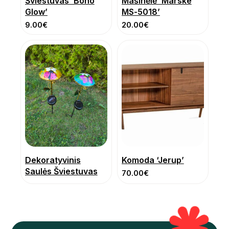
Šviestuvas ‘Boho
Mašinėlė ‘Marske
Glow’
MS-5018’
9.00
€
20.00
€
Dekoratyvinis
Komoda ‘Jerup’
Saulės Šviestuvas
70.00
€