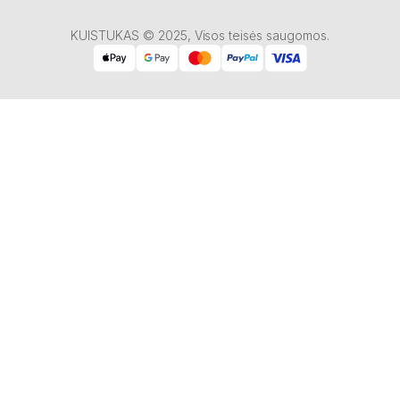
KUISTUKAS © 2025, Visos teisės saugomos.