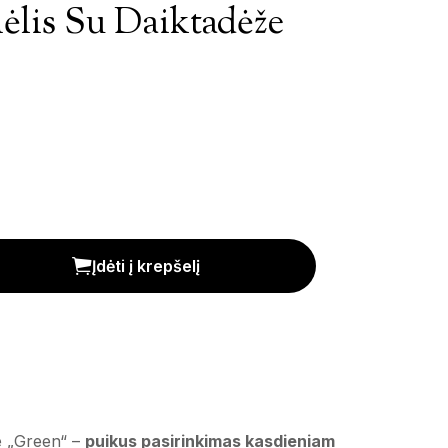
ėlis Su Daiktadėže
e 'Green' kiekis
Įdėti į krepšelį
že „Green“ –
puikus pasirinkimas kasdieniam