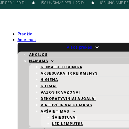
 PER 1-2D.D.!
IŠSIUNČIAME PER 1-2D.D.!
IŠSIUNČIAME PER 
Pradžia
Apie mus
Visos prekės
AKCIJOS
NAMAMS
KLIMATO TECHNIKA
AKSESUARAI IR REIKMENYS
HIGIENA
KILIMAI
VAZOS IR VAZONAI
DEKORATYVINIAI AUGALAI
VIRTUVĖ IR VALGOMASIS
APŠVIETIMAS
ŠVIESTUVAI
LED LEMPUTĖS