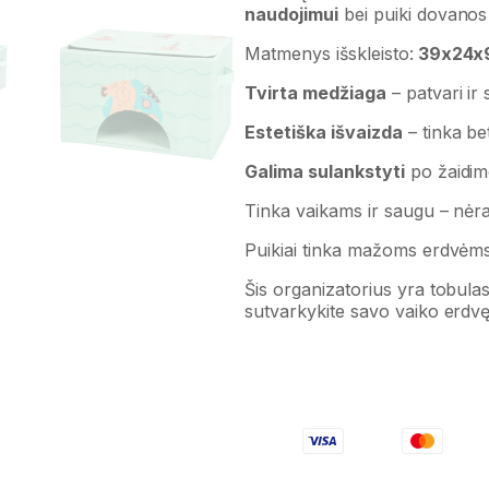
naudojimui
bei puiki dovanos 
Matmenys išskleisto:
39x24x9
Tvirta medžiaga
– patvari ir
Estetiška išvaizda
– tinka be
Galima sulankstyti
po žaidim
Tinka vaikams ir saugu – nėra
Puikiai tinka mažoms erdvėms 
Šis organizatorius yra tobula
sutvarkykite savo vaiko erdvę k