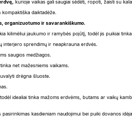
erdvę,
kurioje vaikas gali saugiai sėdėti, ropoti, žaisti su ka
pa kompaktiška daiktadėže.
s, organizuotumo ir savarankiškumo.
ikia kilimėliui jaukumo ir ramybės pojūtį, todėl jis puikiai ti
ių interjero sprendimų ir neapkrauna erdvės.
ikams saugios medžiagos.
 tinka net mažesniems vaikams.
uvalyti drėgna šluoste.
mas.
s, todėl idealiai tinka mažoms erdvėms, butams ar vaikų kam
s pasirinkimas kasdieniam naudojimui bei puiki dovanos idėja