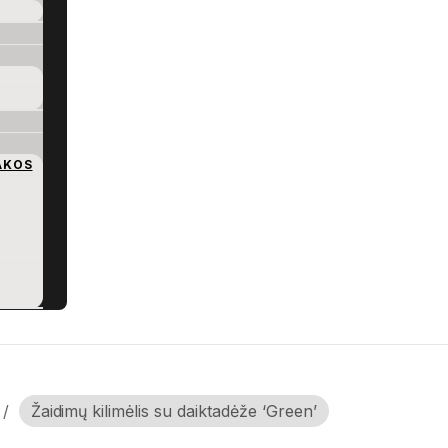
AKOS
/
Žaidimų kilimėlis su daiktadėže ‘Green’