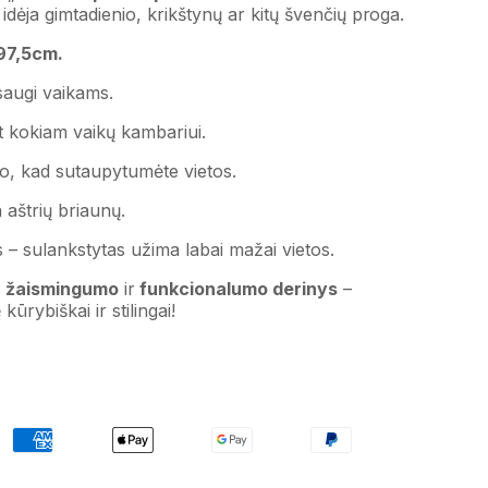
idėja gimtadienio, krikštynų ar kitų švenčių proga.
7,5cm.
 saugi vaikams.
t kokiam vaikų kambariui.
o, kad sutaupytumėte vietos.
 aštrių briaunų.
– sulankstytas užima labai mažai vietos.
s
žaismingumo
ir
funkcionalumo derinys
–
ūrybiškai ir stilingai!