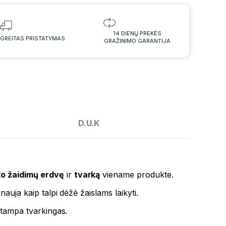
14 DIENŲ PREKĖS
GREITAS PRISTATYMAS
GRAŽINIMO GARANTIJA
D.U.K
ko žaidimų erdvę
ir
tvarką
viename produkte.
nauja kaip talpi dėžė žaislams laikyti.
 tampa tvarkingas.