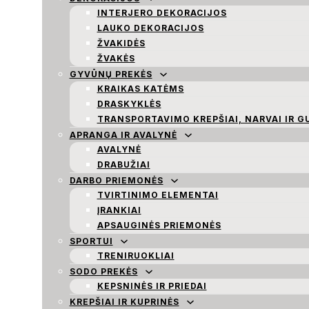
INTERJERO DEKORACIJOS
LAUKO DEKORACIJOS
ŽVAKIDĖS
ŽVAKĖS
GYVŪNŲ PREKĖS
KRAIKAS KATĖMS
DRASKYKLĖS
TRANSPORTAVIMO KREPŠIAI, NARVAI IR G
APRANGA IR AVALYNĖ
AVALYNĖ
DRABUŽIAI
DARBO PRIEMONĖS
TVIRTINIMO ELEMENTAI
ĮRANKIAI
APSAUGINĖS PRIEMONĖS
SPORTUI
TRENIRUOKLIAI
SODO PREKĖS
KEPSNINĖS IR PRIEDAI
KREPŠIAI IR KUPRINĖS