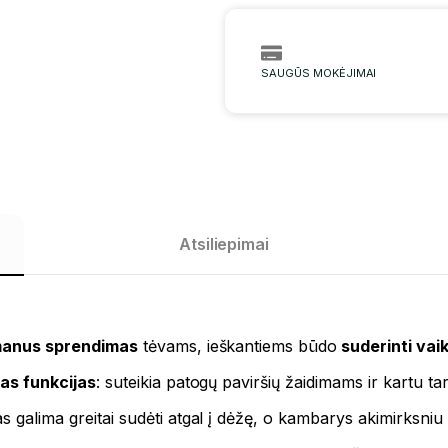
SAUGŪS MOKĖJIMAI
Atsiliepimai
manus sprendimas
tėvams, ieškantiems būdo
suderinti vai
ias funkcijas
: suteikia patogų paviršių žaidimams ir kartu tar
as galima greitai sudėti atgal į dėžę, o kambarys akimirksniu