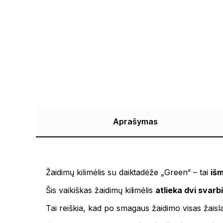
Aprašymas
Žaidimų kilimėlis su daiktadėže „Green“ – tai
iš
Šis vaikiškas žaidimų kilimėlis
atlieka dvi svarb
Tai reiškia, kad po smagaus žaidimo visas žaisl