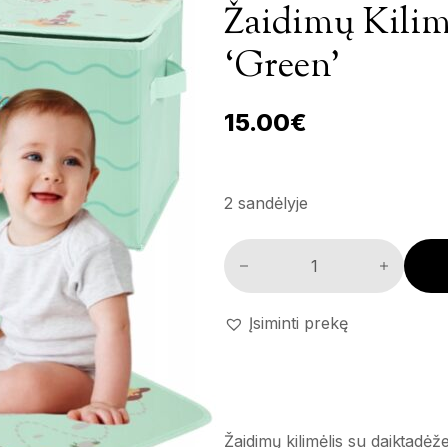
Žaidimų Kilim
‘Green’
15.00
€
2 sandėlyje
Žaidimų kilimėlis su daiktadėž
Įsiminti prekę
Žaidimų kilimėlis su daiktadė