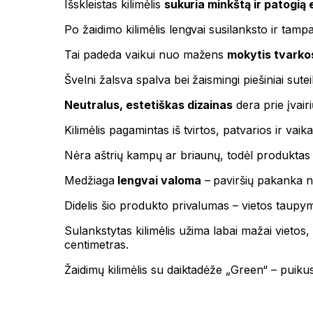
Išskleistas kilimėlis
sukuria minkštą ir patogią 
Po žaidimo kilimėlis lengvai susilanksto ir tam
Tai padeda vaikui nuo mažens
mokytis tvarko
Švelni žalsva spalva bei žaismingi piešiniai sute
Neutralus, estetiškas dizainas
dera prie įvair
Kilimėlis pagamintas iš tvirtos, patvarios ir va
Nėra aštrių kampų ar briaunų, todėl produktas
Medžiaga
lengvai valoma
– paviršių pakanka n
Didelis šio produkto privalumas – vietos taupy
Sulankstytas kilimėlis užima labai mažai vieto
centimetras.
Žaidimų kilimėlis su daiktadėže „Green“ – puiku