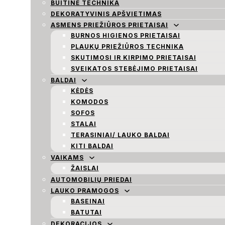
BUITINĖ TECHNIKA
DEKORATYVINIS APŠVIETIMAS
ASMENS PRIEŽIŪROS PRIETAISAI
BURNOS HIGIENOS PRIETAISAI
PLAUKŲ PRIEŽIŪROS TECHNIKA
SKUTIMOSI IR KIRPIMO PRIETAISAI
SVEIKATOS STEBĖJIMO PRIETAISAI
BALDAI
KĖDĖS
KOMODOS
SOFOS
STALAI
TERASINIAI/ LAUKO BALDAI
KITI BALDAI
VAIKAMS
ŽAISLAI
AUTOMOBILIŲ PRIEDAI
LAUKO PRAMOGOS
BASEINAI
BATUTAI
DEKORACIJOS