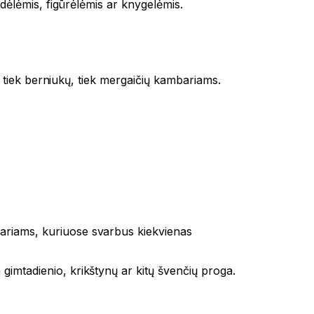
ladėlėmis, figūrėlėmis ar knygelėmis.
nka tiek berniukų, tiek mergaičių kambariams.
bariams, kuriuose svarbus kiekvienas
 gimtadienio, krikštynų ar kitų švenčių proga.