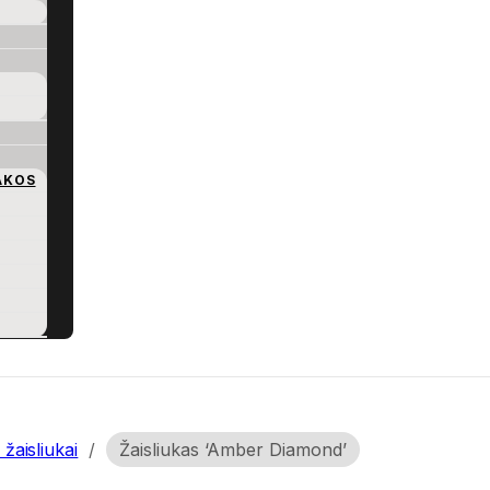
AKOS
 žaisliukai
/
Žaisliukas ‘Amber Diamond’