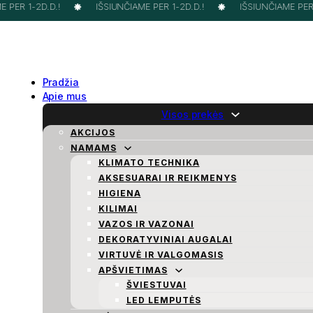
PER 1-2D.D.!
IŠSIUNČIAME PER 1-2D.D.!
IŠSIUNČIAME PER 1
Pradžia
Apie mus
Visos prekės
AKCIJOS
NAMAMS
KLIMATO TECHNIKA
AKSESUARAI IR REIKMENYS
HIGIENA
KILIMAI
VAZOS IR VAZONAI
DEKORATYVINIAI AUGALAI
VIRTUVĖ IR VALGOMASIS
APŠVIETIMAS
ŠVIESTUVAI
LED LEMPUTĖS