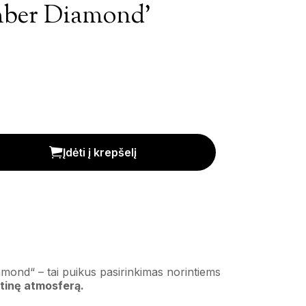
mber Diamond’
iekis
Įdėti į krepšelį
iamond“ – tai puikus pasirinkimas norintiems
ntinę atmosferą.