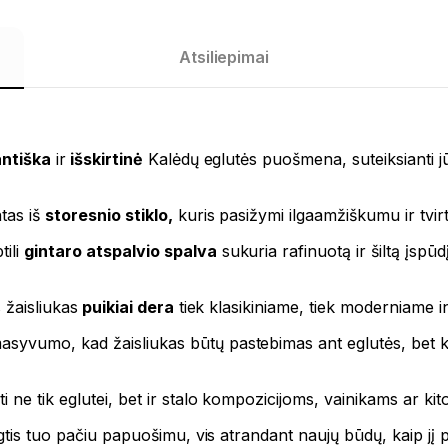
Atsiliepimai
ntiška
ir
išskirtinė
Kalėdų eglutės puošmena, suteiksianti j
tas iš
storesnio stiklo,
kuris pasižymi ilgaamžiškumu ir tvirt
tili
gintaro atspalvio spalva
sukuria rafinuotą ir šiltą įspūdį
 žaisliukas
puikiai dera
tiek klasikiniame, tiek moderniame in
yvumo, kad žaisliukas būtų pastebimas ant eglutės, bet ka
ti ne tik eglutei, bet ir stalo kompozicijoms, vainikams ar 
gtis tuo pačiu papuošimu, vis atrandant naujų būdų, kaip jį 