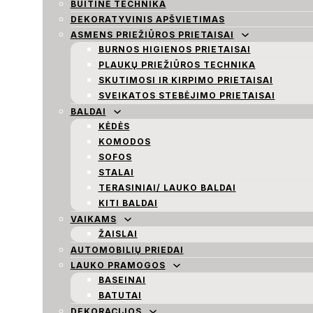
BUITINĖ TECHNIKA
DEKORATYVINIS APŠVIETIMAS
ASMENS PRIEŽIŪROS PRIETAISAI
BURNOS HIGIENOS PRIETAISAI
PLAUKŲ PRIEŽIŪROS TECHNIKA
SKUTIMOSI IR KIRPIMO PRIETAISAI
SVEIKATOS STEBĖJIMO PRIETAISAI
BALDAI
KĖDĖS
KOMODOS
SOFOS
STALAI
TERASINIAI/ LAUKO BALDAI
KITI BALDAI
VAIKAMS
ŽAISLAI
AUTOMOBILIŲ PRIEDAI
LAUKO PRAMOGOS
BASEINAI
BATUTAI
DEKORACIJOS