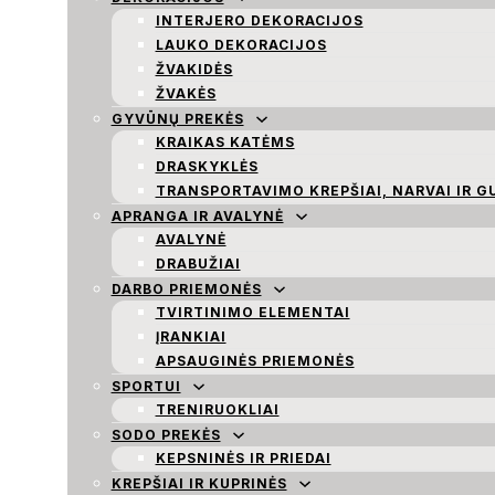
INTERJERO DEKORACIJOS
LAUKO DEKORACIJOS
ŽVAKIDĖS
ŽVAKĖS
GYVŪNŲ PREKĖS
KRAIKAS KATĖMS
DRASKYKLĖS
TRANSPORTAVIMO KREPŠIAI, NARVAI IR G
APRANGA IR AVALYNĖ
AVALYNĖ
DRABUŽIAI
DARBO PRIEMONĖS
TVIRTINIMO ELEMENTAI
ĮRANKIAI
APSAUGINĖS PRIEMONĖS
SPORTUI
TRENIRUOKLIAI
SODO PREKĖS
KEPSNINĖS IR PRIEDAI
KREPŠIAI IR KUPRINĖS