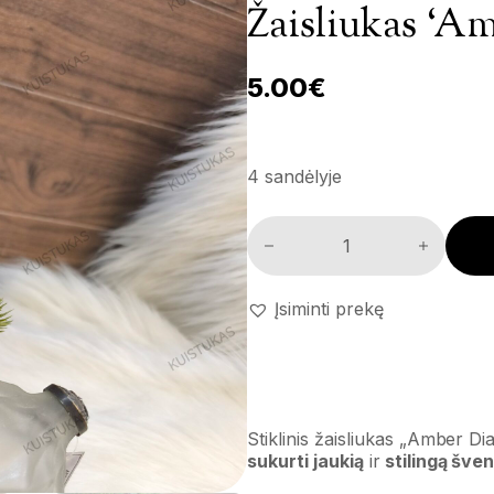
Žaisliukas ‘A
5.00
€
4 sandėlyje
Žaisliukas 'Amber Diamond' k
Įsiminti prekę
Stiklinis žaisliukas „Amber D
sukurti jaukią
ir
stilingą šve