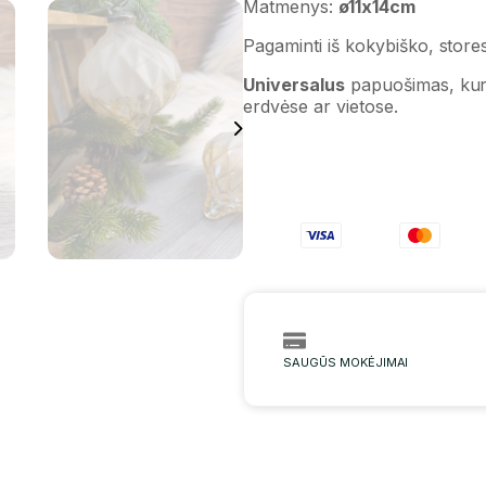
Matmenys:
ø11x14cm
Pagaminti iš kokybiško, stor
Universalus
papuošimas, kurį
erdvėse ar vietose.
SAUGŪS MOKĖJIMAI