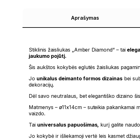
Aprašymas
Stiklinis žaisliukas „Amber Diamond“ – tai
elega
jaukumo pojūtį.
Šis aukštos kokybės eglutės žaisliukas pagamin
Jo
unikalus deimanto formos dizainas
bei sub
dekoracijų.
Dėl savo neutralaus, bet elegantiško dizaino šis
Matmenys – ø11x14cm – suteikia pakankamai mas
vaizdo.
Tai
universalus papuošimas,
kurį galite naudo
Jo kokybė ir išliekamoji vertė leis kasmet džiau