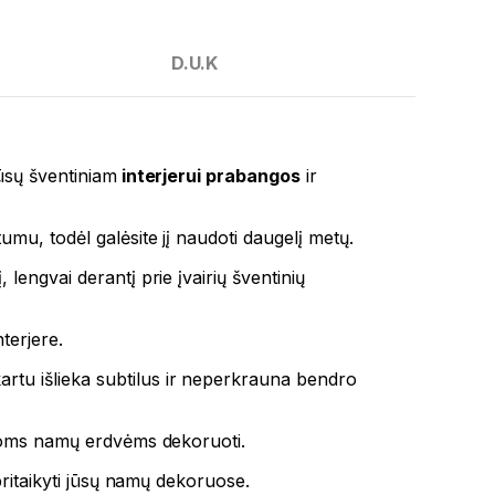
D.U.K
ūsų šventiniam
interjerui prabangos
ir
umu, todėl galėsite jį naudoti daugelį metų.
, lengvai derantį prie įvairių šventinių
terjere.
rtu išlieka subtilus ir neperkrauna bendro
kitoms namų erdvėms dekoruoti.
pritaikyti jūsų namų dekoruose.