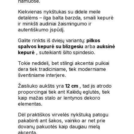
namuose.
Kiekvienas nykštukas su didele meile
detalėms – ilga balta barzda, smaili kepurė
ir minkšti audiniai žaismingumo ir
autentiškumo įspūdį.
Galite rinktis iš dviejų variantų:
pilkos
spalvos kepurė su blizgesiu
arba
auksinė
kepurė
, suteikianti šilto spindesio.
Tokie nedideli, bet stilingi akcentai puikiai
dera tiek tradiciniame, tiek moderniame
šventiniame interjere.
Žaisliuko aukštis yra
12 cm
, tad jis atrodo
proporcingai tiek ant Kalėdų eglutės, tiek
kaip mažas stalo ar lentynos dekoro
elementas.
Dėl praktiškos virvelės nykštuką patogu
pakabinti ant šakos, vainiko ar net prie
dovanų pakuotės kaip daugiau mielą
akcentą.