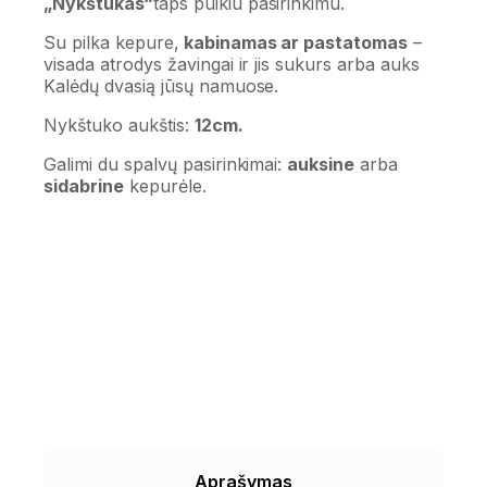
„Nykštukas“
taps puikiu pasirinkimu.
Su pilka kepure,
kabinamas ar pastatomas
–
visada atrodys žavingai ir jis sukurs arba auks
Kalėdų dvasią jūsų namuose.
Nykštuko aukštis:
12cm.
Galimi du spalvų pasirinkimai:
auksine
arba
sidabrine
kepurėle.
Aprašymas