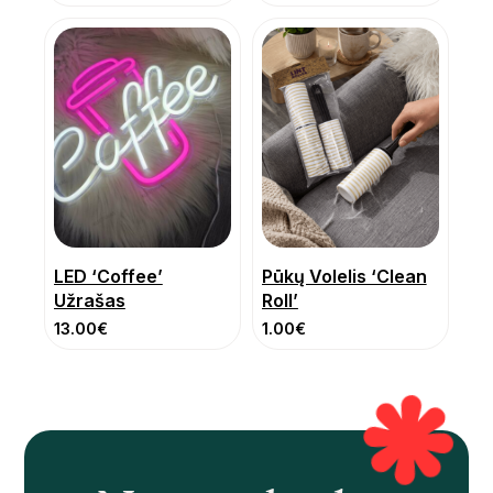
LED ‘Coffee’
Pūkų Volelis ‘Clean
Užrašas
Roll’
13.00
€
1.00
€