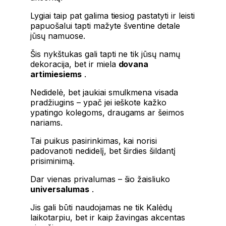
Lygiai taip pat galima tiesiog pastatyti ir leisti
papuošalui tapti mažyte šventine detale
jūsų namuose.
Šis nykštukas gali tapti ne tik jūsų namų
dekoracija, bet ir miela
dovana
artimiesiems
.
Nedidelė, bet jaukiai smulkmena visada
pradžiugins – ypač jei ieškote kažko
ypatingo kolegoms, draugams ar šeimos
nariams.
Tai puikus pasirinkimas, kai norisi
padovanoti nedidelį, bet širdies šildantį
prisiminimą.
Dar vienas privalumas – šio žaisliuko
universalumas
.
Jis gali būti naudojamas ne tik Kalėdų
laikotarpiu, bet ir kaip žavingas akcentas