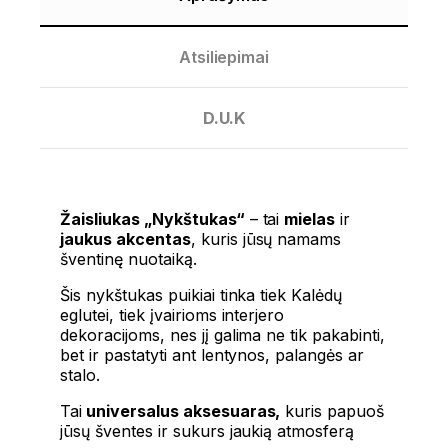
Atsiliepimai
D.U.K
Žaisliukas „Nykštukas“
– tai
mielas
ir
jaukus akcentas
, kuris jūsų namams
šventinę nuotaiką.
Šis nykštukas puikiai tinka tiek Kalėdų
eglutei, tiek įvairioms interjero
dekoracijoms, nes jį galima ne tik pakabinti,
bet ir pastatyti ant lentynos, palangės ar
stalo.
Tai
universalus aksesuaras,
kuris papuoš
jūsų šventes ir sukurs jaukią atmosferą