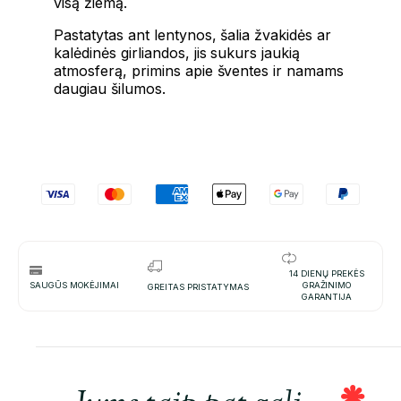
visą žiemą.
Pastatytas ant lentynos, šalia žvakidės ar
kalėdinės girliandos, jis sukurs jaukią
atmosferą, primins apie šventes ir namams
daugiau šilumos.
14 DIENŲ PREKĖS
SAUGŪS MOKĖJIMAI
GRAŽINIMO
GREITAS PRISTATYMAS
GARANTIJA