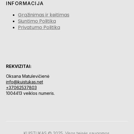
INFORMACIJA
Grąžinimas ir keitimas
Siuntimo Politika
Privatumo Politika
REKVIZITAI:
Oksana Matulevičienė
info@kuistukas.net
+37062537803
1004413 veiklos numeris.
KUISTUKAS © 2025, Visos teisės saugomos.