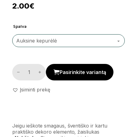
2.00
€
Spalva
Žaisliukas 'Nykštukas' kiekis
Pasirinkite variantą
Įsiminti prekę
Jeigu ieškote smagaus, šventiško ir kartu
praktiško dekoro elemento, žaisliukas