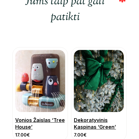
Jums taip pat gali
patikti
Vonios Žaislas ‘Tree
Dekoratyvinis
House’
Kaspinas ‘Green’
17.00
€
7.00
€