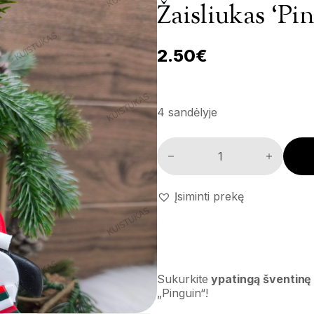
Žaisliukas ‘Pi
2.50
€
4 sandėlyje
Žaisliukas 'Pinguin' kiekis
Įsiminti prekę
Sukurkite
ypatingą šventinę
„Pinguin“!