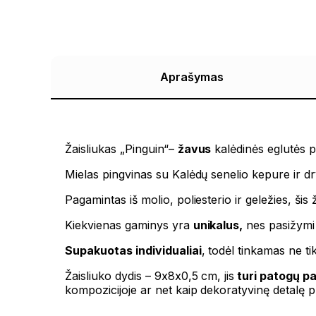
Aprašymas
Žaisliukas „Pinguin“–
žavus
kalėdinės eglutės 
Mielas pingvinas su Kalėdų senelio kepure ir dr
Pagamintas iš molio, poliesterio ir geležies, šis ž
Kiekvienas gaminys yra
unikalus,
nes pasižymi 
Supakuotas individualiai
, todėl tinkamas ne ti
Žaisliuko dydis – 9x8x0,5 cm, jis
turi patogų pa
kompozicijoje ar net kaip dekoratyvinę detalę 