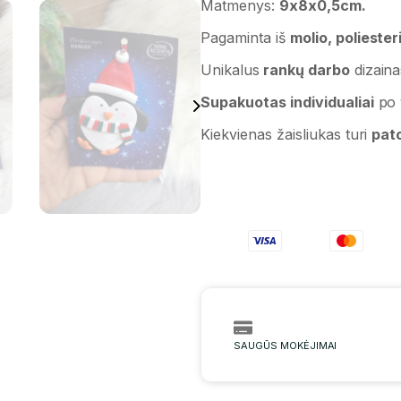
Matmenys:
9x8x0,5cm.
Pagaminta iš
molio, poliesteri
Unikalus
rankų darbo
dizaina
Supakuotas individualiai
po 
Kiekvienas žaisliukas turi
pato
SAUGŪS MOKĖJIMAI