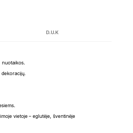
D.U.K
 nuotaikos.
 dekoracijų.
esiems.
rimoje vietoje – eglutėje, šventinėje