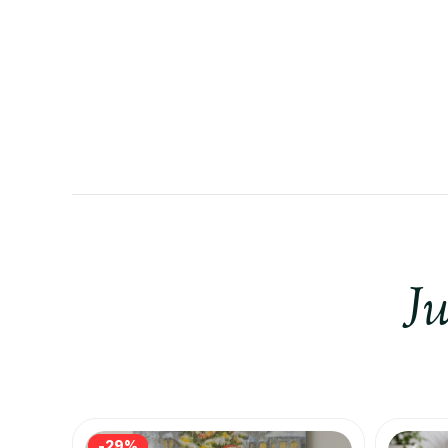
Ju
-29%
-29%