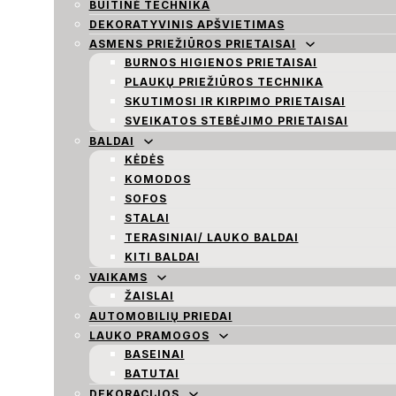
BUITINĖ TECHNIKA
DEKORATYVINIS APŠVIETIMAS
ASMENS PRIEŽIŪROS PRIETAISAI
BURNOS HIGIENOS PRIETAISAI
PLAUKŲ PRIEŽIŪROS TECHNIKA
SKUTIMOSI IR KIRPIMO PRIETAISAI
SVEIKATOS STEBĖJIMO PRIETAISAI
BALDAI
KĖDĖS
KOMODOS
SOFOS
STALAI
TERASINIAI/ LAUKO BALDAI
KITI BALDAI
VAIKAMS
ŽAISLAI
AUTOMOBILIŲ PRIEDAI
LAUKO PRAMOGOS
BASEINAI
BATUTAI
DEKORACIJOS