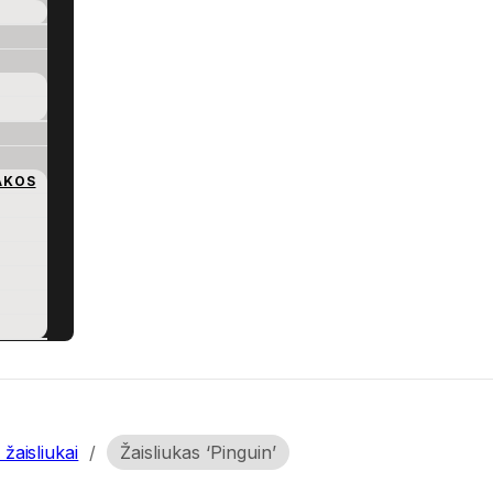
AKOS
 žaisliukai
/
Žaisliukas ‘Pinguin’