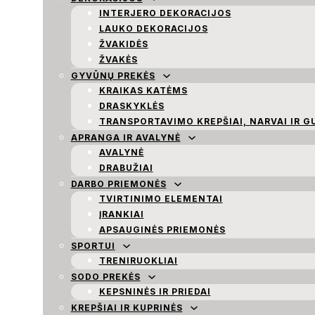
INTERJERO DEKORACIJOS
LAUKO DEKORACIJOS
ŽVAKIDĖS
ŽVAKĖS
GYVŪNŲ PREKĖS
KRAIKAS KATĖMS
DRASKYKLĖS
TRANSPORTAVIMO KREPŠIAI, NARVAI IR G
APRANGA IR AVALYNĖ
AVALYNĖ
DRABUŽIAI
DARBO PRIEMONĖS
TVIRTINIMO ELEMENTAI
ĮRANKIAI
APSAUGINĖS PRIEMONĖS
SPORTUI
TRENIRUOKLIAI
SODO PREKĖS
KEPSNINĖS IR PRIEDAI
KREPŠIAI IR KUPRINĖS