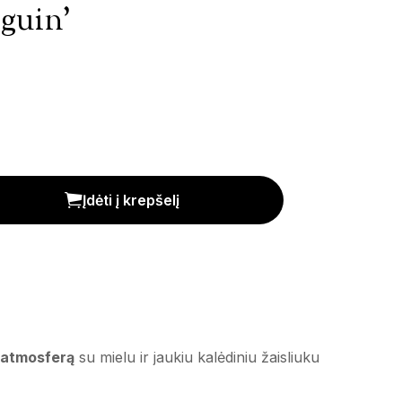
nguin’
Įdėti į krepšelį
 atmosferą
su mielu ir jaukiu kalėdiniu žaisliuku