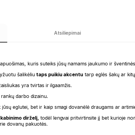
Atsiliepimai
papuošimas, kuris suteiks jūsų namams jaukumo ir šventinės
yžuotu šalikėliu
taps puikiu akcentu
tarp eglės šakų ar kitų
aisliukas yra tvirtas ir ilgaamžis.
rankų darbo dizainu.
k jūsų eglutei, bet ir kaip smagi dovanėlė draugams ar artimi
kabinimo dirželį,
todėl lengvai pritvirtinsite jį bet kurioje no
prie dovanų pakuotės.