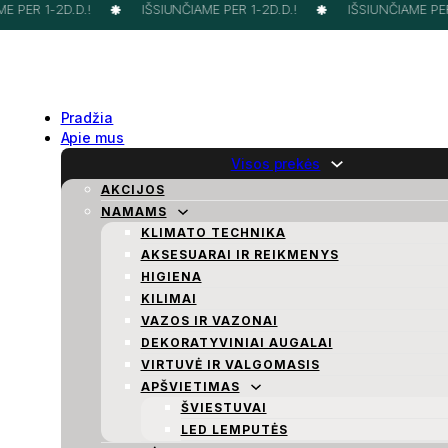
 PER 1-2D.D.!
IŠSIUNČIAME PER 1-2D.D.!
IŠSIUNČIAME PER 
Pradžia
Apie mus
Visos prekės
AKCIJOS
NAMAMS
KLIMATO TECHNIKA
AKSESUARAI IR REIKMENYS
HIGIENA
KILIMAI
VAZOS IR VAZONAI
DEKORATYVINIAI AUGALAI
VIRTUVĖ IR VALGOMASIS
APŠVIETIMAS
ŠVIESTUVAI
LED LEMPUTĖS