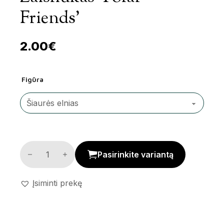
Friends’
2.00
€
Figūra
Žaisliukas 'Polar Friends' kiekis
Pasirinkite variantą
Įsiminti prekę