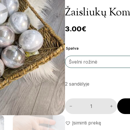
Žaisliukų Komp
3.00
€
Spalva
2 sandėlyje
Žaisliukų komplektas 'Frost E
Įsiminti prekę