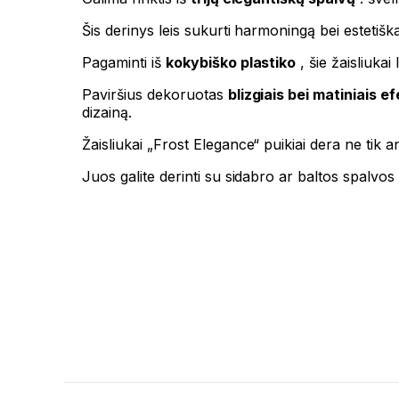
Šis derinys leis sukurti harmoningą bei estetiškai
Pagaminti iš
kokybiško plastiko
, šie žaisliuka
Paviršius dekoruotas
blizgiais bei matiniais e
dizainą.
Žaisliukai „Frost Elegance“ puikiai dera ne tik an
Juos galite derinti su sidabro ar baltos spalvos 