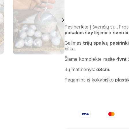
Pasinerkite į švenčių su „Fros
pasakos švytėjimo
ir
šventi
Galimas
trijų spalvų pasirink
pilka.
Šiame komplekte rasite
4vnt
ž
Jų matmenys:
ø8cm.
Pagaminti iš kokybiško
plasti