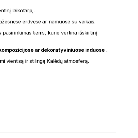
ntinį laikotarpį.
t mažesnėse erdvėse ar namuose su vaikais.
pasirinkimas tiems, kurie vertina išskirtinį
 kompozicijose ar dekoratyviniuose induose
.
i vientisą ir stilingą Kalėdų atmosferą.