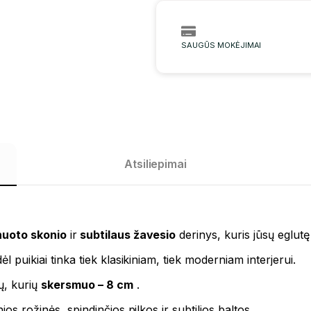
SAUGŪS MOKĖJIMAI
Atsiliepimai
nuoto skonio
ir
subtilaus žavesio
derinys, kuris jūsų eglutę
l puikiai tinka tiek klasikiniam, tiek moderniam interjerui.
ų, kurių
skersmuo – 8 cm
.
nios rožinės, spindinčios pilkos ir subtilios baltos.