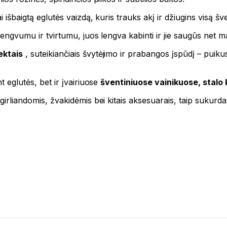
 išbaigtą eglutės vaizdą, kuris trauks akį ir džiugins visą šve
i lengvumu ir tvirtumu, juos lengva kabinti ir jie saugūs ne
fektais
, suteikiančiais švytėjimo ir prabangos įspūdį – puikus 
t eglutės, bet ir įvairiuose
šventiniuose vainikuose, stalo
girliandomis, žvakidėmis bei kitais aksesuarais, taip sukurdam