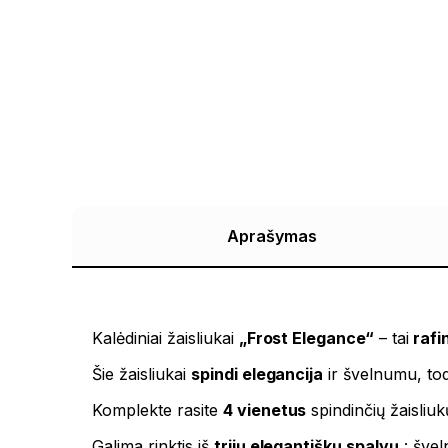
Aprašymas
Kalėdiniai žaisliukai
„Frost Elegance“
– tai
rafi
Šie žaisliukai
spindi elegancija
ir švelnumu, todė
Komplekte rasite
4 vienetus
spindinčių žaisliuk
Galima rinktis iš
trijų elegantiškų spalvų
: švel