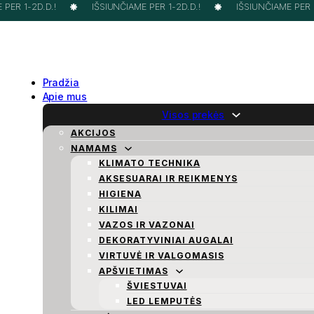
ER 1-2D.D.!
IŠSIUNČIAME PER 1-2D.D.!
IŠSIUNČIAME PER 1-
Pradžia
Apie mus
Visos prekės
AKCIJOS
NAMAMS
KLIMATO TECHNIKA
AKSESUARAI IR REIKMENYS
HIGIENA
KILIMAI
VAZOS IR VAZONAI
DEKORATYVINIAI AUGALAI
VIRTUVĖ IR VALGOMASIS
APŠVIETIMAS
ŠVIESTUVAI
LED LEMPUTĖS