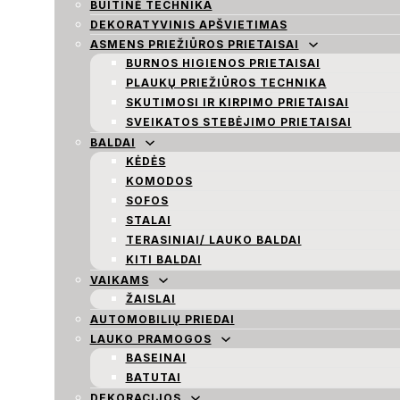
BUITINĖ TECHNIKA
DEKORATYVINIS APŠVIETIMAS
ASMENS PRIEŽIŪROS PRIETAISAI
BURNOS HIGIENOS PRIETAISAI
PLAUKŲ PRIEŽIŪROS TECHNIKA
SKUTIMOSI IR KIRPIMO PRIETAISAI
SVEIKATOS STEBĖJIMO PRIETAISAI
BALDAI
KĖDĖS
KOMODOS
SOFOS
STALAI
TERASINIAI/ LAUKO BALDAI
KITI BALDAI
VAIKAMS
ŽAISLAI
AUTOMOBILIŲ PRIEDAI
LAUKO PRAMOGOS
BASEINAI
BATUTAI
DEKORACIJOS