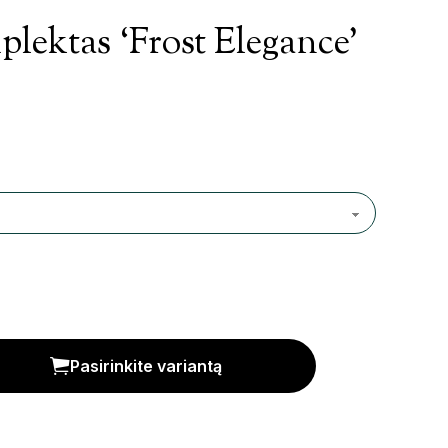
lektas ‘Frost Elegance’
legance' kiekis
Pasirinkite variantą