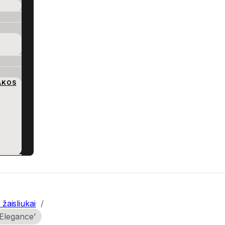
AKOS
 žaisliukai
/
 Elegance’