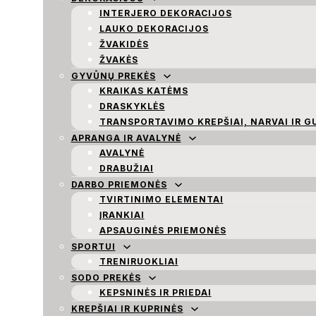
INTERJERO DEKORACIJOS
LAUKO DEKORACIJOS
ŽVAKIDĖS
ŽVAKĖS
GYVŪNŲ PREKĖS
KRAIKAS KATĖMS
DRASKYKLĖS
TRANSPORTAVIMO KREPŠIAI, NARVAI IR G
APRANGA IR AVALYNĖ
AVALYNĖ
DRABUŽIAI
DARBO PRIEMONĖS
TVIRTINIMO ELEMENTAI
ĮRANKIAI
APSAUGINĖS PRIEMONĖS
SPORTUI
TRENIRUOKLIAI
SODO PREKĖS
KEPSNINĖS IR PRIEDAI
KREPŠIAI IR KUPRINĖS