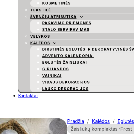
KOSMETINĖS
TEKSTILĖ
ŠVENČIŲ ATRIBUTIKA
PAKAVIMO PRIEMONĖS
STALO SERVIRAVIMAS
VELYKOS
KALĖDOS
DIRBTINĖS EGLUTĖS IR DEKORATYVINĖS Š
ADVENTO KALENDORIAI
EGLUTĖS ŽAISLIUKAI
GIRLIANDOS
VAINIKAI
VIDAUS DEKORACIJOS
LAUKO DEKORACIJOS
Kontaktai
Pradžia
/
Kalėdos
/
Eglutės
Žaisliukų komplektas ‘Frost