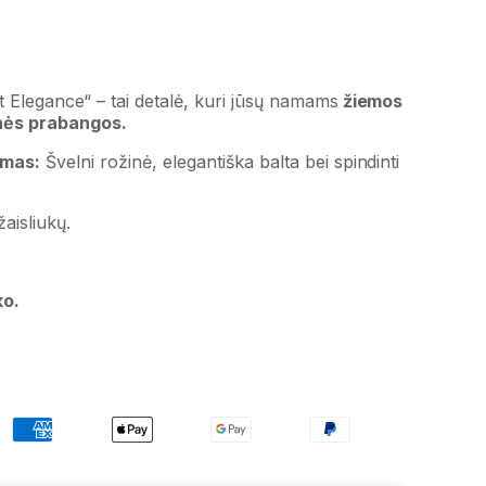
t Elegance“ – tai detalė, kuri jūsų namams
žiemos
nės prabangos.
imas:
Švelni rožinė, elegantiška balta bei spindinti
aisliukų.
ko.