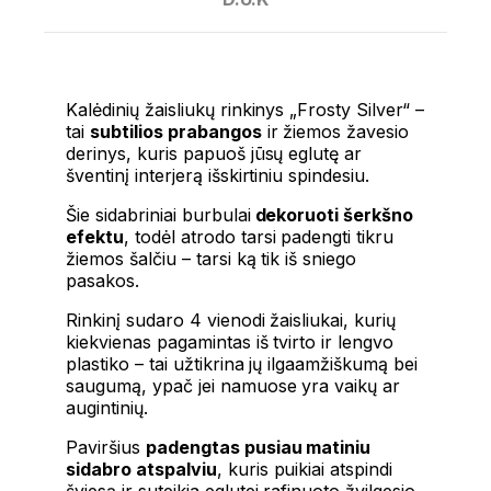
Kalėdinių žaisliukų rinkinys „Frosty Silver“ –
tai
subtilios prabangos
ir žiemos žavesio
derinys, kuris papuoš jūsų eglutę ar
šventinį interjerą išskirtiniu spindesiu.
Šie sidabriniai burbulai
dekoruoti šerkšno
efektu
, todėl atrodo tarsi padengti tikru
žiemos šalčiu – tarsi ką tik iš sniego
pasakos.
Rinkinį sudaro 4 vienodi žaisliukai, kurių
kiekvienas pagamintas iš tvirto ir lengvo
plastiko – tai užtikrina jų ilgaamžiškumą bei
saugumą, ypač jei namuose yra vaikų ar
augintinių.
Paviršius
padengtas pusiau matiniu
sidabro atspalviu
, kuris puikiai atspindi
šviesą ir suteikia eglutei rafinuoto žvilgesio.