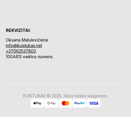
REKVIZITAI:
Oksana Matulevičienė
info@kuistukas.net
+37062537803
1004413 veiklos numeris.
KUISTUKAS © 2025, Visos teisės saugomos.