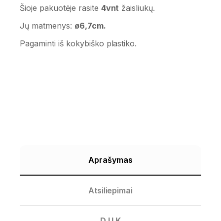
Šioje pakuotėje rasite
4vnt
žaisliukų.
Jų matmenys:
ø6,7cm.
Pagaminti iš kokybiško plastiko.
Aprašymas
Atsiliepimai
D.U.K