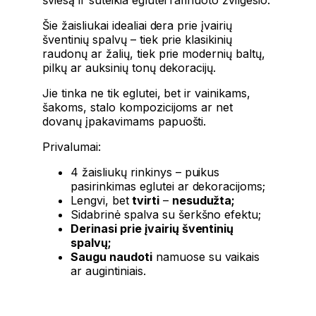
Šie žaisliukai idealiai dera prie įvairių
šventinių spalvų – tiek prie klasikinių
raudonų ar žalių, tiek prie modernių baltų,
pilkų ar auksinių tonų dekoracijų.
Jie tinka ne tik eglutei, bet ir vainikams,
šakoms, stalo kompozicijoms ar net
dovanų įpakavimams papuošti.
Privalumai:
4 žaisliukų rinkinys – puikus
pasirinkimas eglutei ar dekoracijoms;
Lengvi, bet
tvirti
–
nesudužta;
Sidabrinė spalva su šerkšno efektu;
Derinasi prie įvairių šventinių
spalvų;
Saugu naudoti
namuose su vaikais
ar augintiniais.