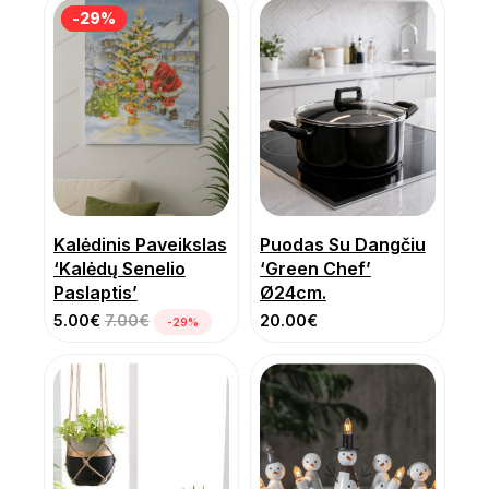
-29%
-29%
Kalėdinis Paveikslas
Puodas Su Dangčiu
‘Kalėdų Senelio
‘Green Chef’
Paslaptis’
Ø24cm.
5.00
€
7.00
€
20.00
€
-29%