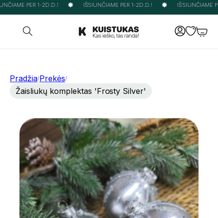
NČIAME PER 1-2D.D.!
IŠSIUNČIAME PER 1-2D.D.!
IŠSIUNČIAME PER
Pradžia
Prekės
/
/
Žaisliukų komplektas 'Frosty Silver'