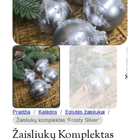
Pradžia
/
Kalėdos
/
Eglutės žaisliukai
/
Žaisliukų komplektas ‘Frosty Silver’
Žaisliukų Komplektas