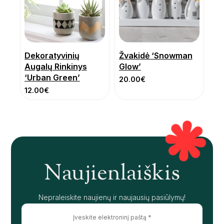
Dekoratyvinių
Žvakidė ‘Snowman
Augalų Rinkinys
Glow’
‘Urban Green’
20.00
€
12.00
€
Naujienlaiškis
Nepraleiskite naujienų ir naujausių pasiūlymų!