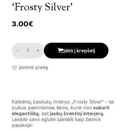
‘Frosty Silver’
3.00
€
Žaisliukų komplektas 'Frosty Silver' kiekis
Įdėti į krepšelį
Įsiminti prekę
Kalėdinių žaisliukų rinkinys „Frosty Silver“ – tai
puikus pasirinkimas tiems, kurie nori
sukurti
elegantišką
, bet
jaukų šventinį interjerą.
Leiskite savo eglutei spindėti kaip žiemos
pasakoje!