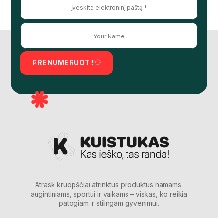
PRENUMERUOTI!
Atrask kruopščiai atrinktus produktus namams,
augintiniams, sportui ir vaikams – viskas, ko reikia
patogiam ir stilingam gyvenimui.