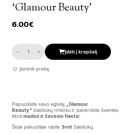
‘Glamour Beauty’
6.00
€
Žaisliukų komplektas 'Glamour Beauty' kiekis
Įdėti į krepšelį
Įsiminti prekę
Papuoškite savo eglutę
„Glamour
Beauty“
žaisliukų rinkiniu ir paverskite šventes
tikra
mados ir žavesio fiesta
!
Šioje pakuotėje rasite
3vnt
žaisliukų.