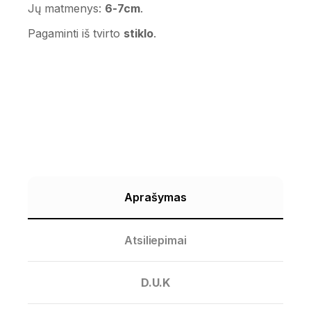
Jų matmenys:
6-7cm
.
Pagaminti iš tvirto
stiklo
.
Aprašymas
Atsiliepimai
D.U.K