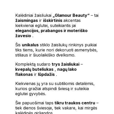
Kalėdiniai žaisliukai
„Glamour Beauty“
– tai
žaismingas
ir
išskirtinis
akcentas
kiekvienai eglutei, suteikiantis jai
elegancijos, prabangos ir moteriško
žavesio
.
Šis
unikalus
stiklo žaisliukų rinkinys puikiai
tiks tiems, kurie nori dekoruoti asmenybės,
stiliaus ir šiuolaikiško dvelksmo.
Komplektą sudaro
trys žaisliukai
–
kvepalų buteliukas
,
nagų lako
flakonas
ir
lūpdažis
.
Kiekvienas jų yra su subtiliomis detalėmis,
kurios gražiai atspindi šviesą ir suteikia
eglutei gyvybės.
Šie papuošimai taps
tikru traukos centru
–
tiek dienos šviesoje, tiek vakare, kai mirgės
kalėdinės girliandos.