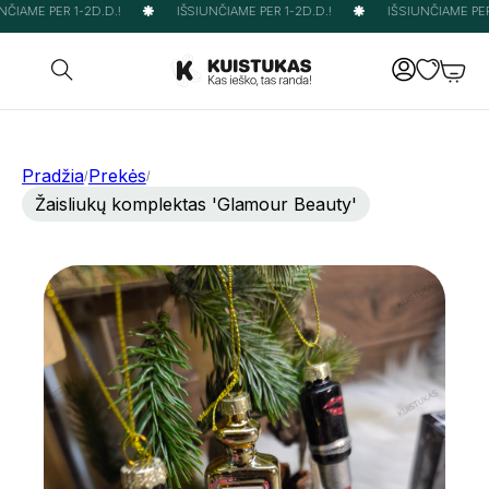
ČIAME PER 1-2D.D.!
IŠSIUNČIAME PER 1-2D.D.!
IŠSIUNČIAME PER 
Pradžia
Prekės
/
/
Žaisliukų komplektas 'Glamour Beauty'