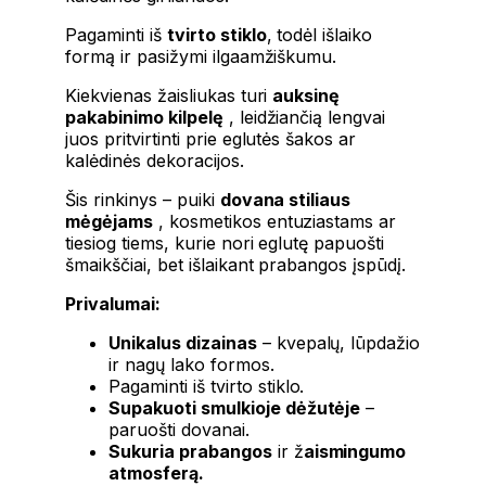
Pagaminti iš
tvirto stiklo
, todėl išlaiko
formą ir pasižymi ilgaamžiškumu.
Kiekvienas žaisliukas turi
auksinę
pakabinimo kilpelę
, leidžiančią lengvai
juos pritvirtinti prie eglutės šakos ar
kalėdinės dekoracijos.
Šis rinkinys – puiki
dovana stiliaus
mėgėjams
, kosmetikos entuziastams ar
tiesiog tiems, kurie nori eglutę papuošti
šmaikščiai, bet išlaikant prabangos įspūdį.
Privalumai:
Unikalus dizainas
– kvepalų, lūpdažio
ir nagų lako formos.
Pagaminti iš tvirto stiklo.
Supakuoti smulkioje dėžutėje
–
paruošti dovanai.
Sukuria prabangos
ir ž
aismingumo
atmosferą.