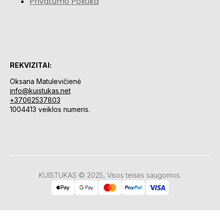
Privatumo Politika
REKVIZITAI:
Oksana Matulevičienė
info@kuistukas.net
+37062537803
1004413 veiklos numeris.
KUISTUKAS © 2025, Visos teisės saugomos.