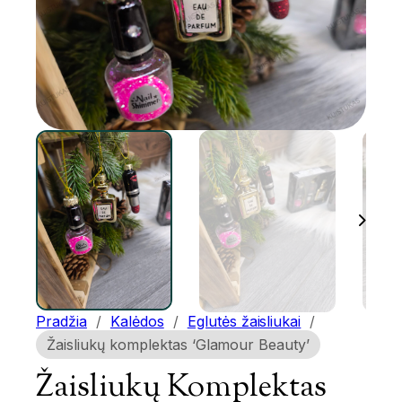
Pradžia
/
Kalėdos
/
Eglutės žaisliukai
/
Žaisliukų komplektas ‘Glamour Beauty’
Žaisliukų Komplektas