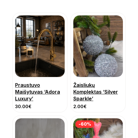
Praustuvo
Žaisliukų
Maišytuvas ‘Adora
Komplektas ‘Silver
Luxury’
Sparkle’
30.00
€
2.00
€
-60%
-60%