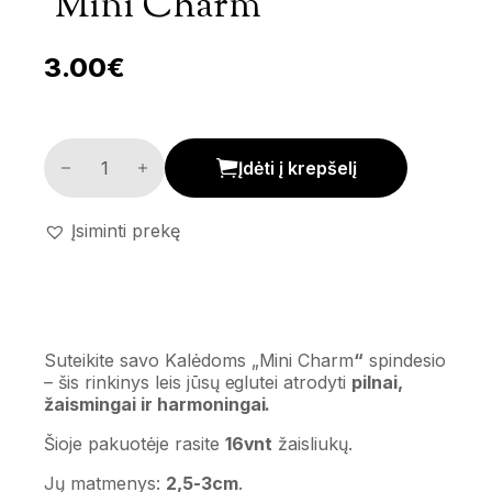
‘Mini Charm’
3.00
€
Žaisliukų komplektas 'Mini Charm' kiekis
Įdėti į krepšelį
Įsiminti prekę
Suteikite savo Kalėdoms
„Mini Charm
“
spindesio
– šis rinkinys leis jūsų eglutei atrodyti
pilnai,
žaismingai ir harmoningai.
Šioje pakuotėje rasite
16vnt
žaisliukų.
Jų matmenys:
2,5-3cm
.