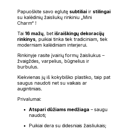
Papuoškite savo eglutę
subtiliai
ir
stilingai
su
kalėdinių žaisliukų rinkiniu „Mini
Charm“
!
Tai
16 mažų
, bet
išraiškingų dekoracijų
rinkinys
, puikiai tinka tiek tradiciniam, tiek
moderniam kalėdiniam interjerui.
Rinkinyje rasite įvairių formų žaisliukus –
žvaigždes, varpelius, būgnelius ir
burbulus.
Kiekvienas jų iš kokybiško plastiko, taip pat
saugus naudoti net su vaikais ar
augintiniais.
Privalumai:
Atspari dūžiams medžiaga
– saugu
naudoti;
Puikiai dera su didesniais žaisliukais;