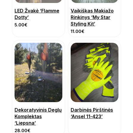
LED Žvakė ‘Flamme
Vaikiškas Makiažo
Dotty’
Rinkinys ‘My Star
Styling Kit’
5.00
€
11.00
€
Dekoratyvinis Deglų
Darbinės Pirštinės
Komplektas
‘Ansel 11-423’
‘Liepsna’
28.00
€