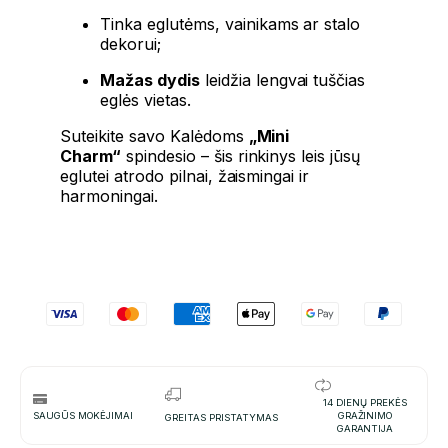
Tinka eglutėms, vainikams ar stalo
dekorui;
Mažas dydis
leidžia lengvai tuščias
eglės vietas.
Suteikite savo Kalėdoms
„Mini
Charm“
spindesio – šis rinkinys leis jūsų
eglutei atrodo pilnai, žaismingai ir
harmoningai.
14 DIENŲ PREKĖS
SAUGŪS MOKĖJIMAI
GRAŽINIMO
GREITAS PRISTATYMAS
GARANTIJA