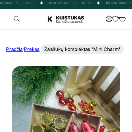
NČIAME PER 1-2D.D.!
IŠSIUNČIAME PER 1-2D.D.!
IŠSIUNČIAME PER
Pradžia
Prekės
Žaisliukų komplektas 'Mini Charm'
/
/