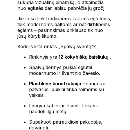
sukuria vizualinę dinamiką, o atspindžiai
nuo eglutės dar labiau pabrėžia jų grožį.
Jie tinka tiek tradicinėms žalioms eglutėms,
tiek modernoms baltoms ar net dirbtinėms
eglėms – pasirinkimas priklauso tik nuo
jūsų kūrybiškumo.
Kodėl verta rinktis „Spalvų šventę“?
Rinkinyje yra
12 kokybiškų žaisliukų
.
Spalvų derinys puikiai eglutei
modernumo ir šventinio žavesio.
Plastikinė konstrukcija
– saugūs ir
patvarūs, puikiai tinka šeimoms su
vaikais.
Lengva kabinti ir nuimti, tinkami
naudoti ilgų metų.
Supakuoti patrauklioje pakuotėje,
dovanoti.