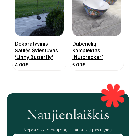
Dekoratyvinis
Dubenėlių
Saulės Šviestuvas
Komplektas
‘Linny Butterfly’
‘Nutcracker’
4.00
€
5.00
€
Naujienlaiškis
Nepraleiskite naujienų ir naujausių pasiūlymų!