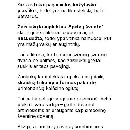
Šie žaisliukai pagaminti iš
kokybiško
plastiko
, todėl yra ne tik estetiški, bet ir
patvarūs.
Žaisliukų komplektas ‘Spalvų šventė’
skirtingi nei stikliniai papuošimai, jie
nesudužta
, todėl ypač tinka namuose, kur
yra mažų vaikų ar augintinių.
Tai užtikrina, kad saugiai švenčių švenčių
dvasia be baimės, kad žaisliukai greitai
suskils ar taps pavojingi.
Žaisliukų komplektas supakuotas į dailią
skaidrią trikampio formos pakuotę
,
primenančią kalėdinę eglutę.
Tai ne tik patogi saugojimo priemonė, bet ir
puiki dovanos idėja – galite dovanoti
artimiesiems ar draugams kaip simbolinę
šventinę dovaną.
Blizgios ir matinių paviršių kombinacijos