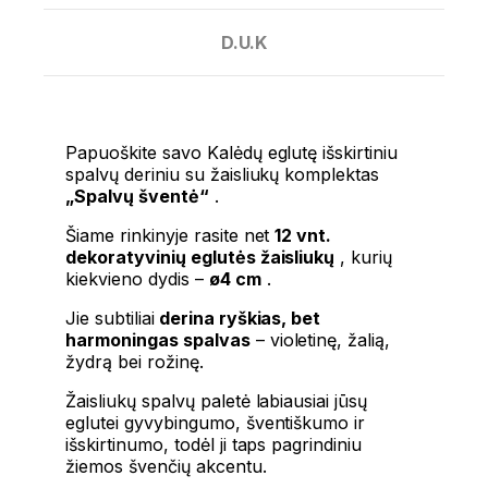
D.U.K
Papuoškite savo Kalėdų eglutę išskirtiniu
spalvų deriniu su žaisliukų komplektas
„Spalvų šventė“
.
Šiame rinkinyje rasite net
12 vnt.
dekoratyvinių eglutės žaisliukų
, kurių
kiekvieno dydis –
ø4 cm
.
Jie subtiliai
derina ryškias, bet
harmoningas spalvas
– violetinę, žalią,
žydrą bei rožinę.
Žaisliukų spalvų paletė labiausiai jūsų
eglutei gyvybingumo, šventiškumo ir
išskirtinumo, todėl ji taps pagrindiniu
žiemos švenčių akcentu.