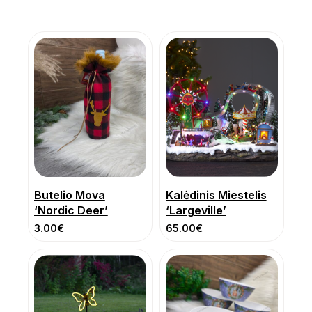
Butelio Mova
Kalėdinis Miestelis
‘Nordic Deer’
‘Largeville’
3.00
€
65.00
€