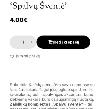
‘Spalvų Šventė’
4.00
€
Žaisliukų komplektas 'Spalvų šventė' kiekis
Įdėti į krepšelį
Įsiminti prekę
Sukurkite Kalėdų atmosferą savo namuose su
šiais žaisliukais. Tegul jūsų eglutė spindi ne tik
švieselėmis, bet ir spalvingais akcentais, kurie
kiekvieną vakarą kurs džiaugsmingą nuotaiką.
Žaisliukų komplektas „Spalvų šventė“
– tai
paprastas, bet labai efektyvus būdas paversti