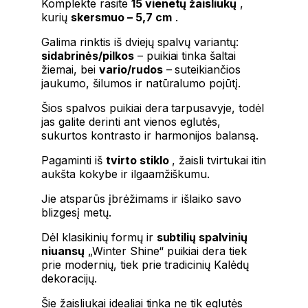
Komplekte rasite
15 vienetų žaisliukų
,
kurių
skersmuo – 5,7 cm
.
Galima rinktis iš dviejų spalvų variantų:
sidabrinės/pilkos
– puikiai tinka šaltai
žiemai, bei
vario/rudos
– suteikiančios
jaukumo, šilumos ir natūralumo pojūtį.
Šios spalvos puikiai dera tarpusavyje, todėl
jas galite derinti ant vienos eglutės,
sukurtos kontrasto ir harmonijos balansą.
Pagaminti iš
tvirto stiklo
, žaisli tvirtukai itin
aukšta kokybe ir ilgaamžiškumu.
Jie atsparūs įbrėžimams ir išlaiko savo
blizgesį metų.
Dėl klasikinių formų ir
subtilių spalvinių
niuansų
„Winter Shine“ puikiai dera tiek
prie modernių, tiek prie tradicinių Kalėdų
dekoracijų.
Šie žaisliukai idealiai tinka ne tik eglutės