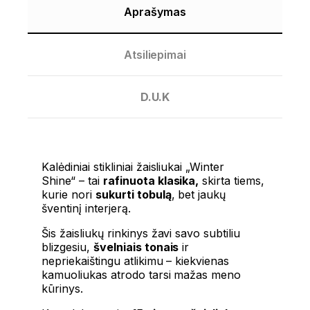
Aprašymas
Atsiliepimai
D.U.K
Kalėdiniai stikliniai žaisliukai
„Winter
Shine“
– tai
rafinuota klasika,
skirta tiems,
kurie nori
sukurti tobulą
, bet jaukų
šventinį interjerą.
Šis žaisliukų rinkinys žavi savo subtiliu
blizgesiu,
švelniais tonais
ir
nepriekaištingu atlikimu – kiekvienas
kamuoliukas atrodo tarsi mažas meno
kūrinys.