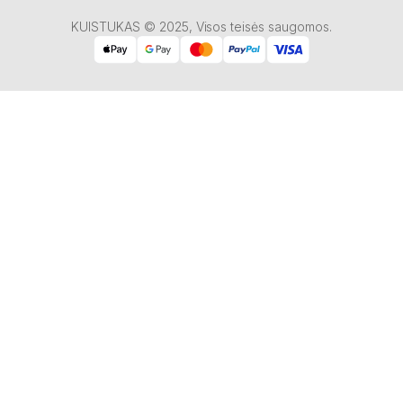
KUISTUKAS © 2025, Visos teisės saugomos.