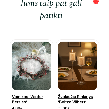
Jums taip pat gali
patikti
Vainikas ‘Winter
Žvakidžių Rinkinys
Berries’
‘Boltze Vilbert’
4.00
€
15.00
€