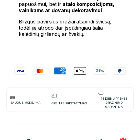
papuošimui, bet ir
stalo kompozicijoms,
vainikams ar dovanų dekoravimui
.
Blizgus paviršius gražiai atspindi šviesą,
todėl jie atrodo dar įspūdingiau šalia
kalėdinių girliandų ar žvakių.
14 DIENŲ PREKĖS
SAUGŪS MOKĖJIMAI
GRAŽINIMO
GREITAS PRISTATYMAS
GARANTIJA