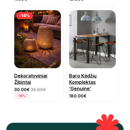
-14%
-14%
Dekoratyviniai
Baro Kėdžių
Žibintai
Komplektas
‘Genuine’
30.00
€
35.00
€
180.00
€
-14%