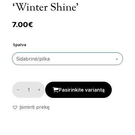
‘Winter Shine’
7.00
€
Spalva
Žaisliukų komplektas 'Winter Shine' kiekis
Pasirinkite variantą
Įsiminti prekę