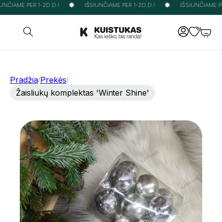
NČIAME PER 1-2D.D.!
IŠSIUNČIAME PER 1-2D.D.!
IŠSIUNČIAME PER
Pradžia
Prekės
/
/
Žaisliukų komplektas 'Winter Shine'