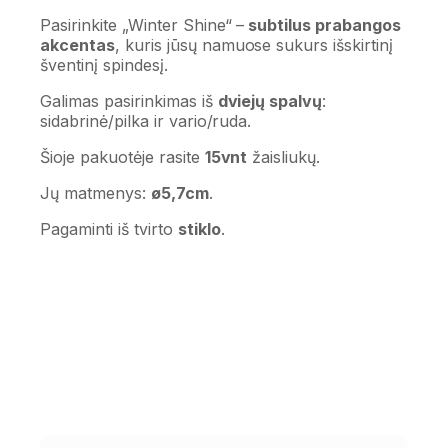
Pasirinkite
„Winter Shine“
–
subtilus prabangos
akcentas
, kuris jūsų namuose sukurs išskirtinį
šventinį spindesį.
Galimas pasirinkimas iš
dviejų spalvų
:
sidabrinė/pilka ir vario/ruda.
Šioje pakuotėje rasite
15vnt
žaisliukų.
Jų matmenys:
ø5,7cm
.
Pagaminti iš tvirto
stiklo
.