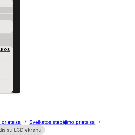
AKOS
prietaisai
/
Sveikatos stebėjimo prietaisai
/
lis su LCD ekranu