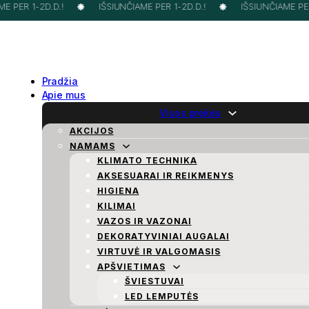
 PER 1-2D.D.!
IŠSIUNČIAME PER 1-2D.D.!
IŠSIUNČIAME PER 
Pradžia
Apie mus
Visos prekės
AKCIJOS
NAMAMS
KLIMATO TECHNIKA
AKSESUARAI IR REIKMENYS
HIGIENA
KILIMAI
VAZOS IR VAZONAI
DEKORATYVINIAI AUGALAI
VIRTUVĖ IR VALGOMASIS
APŠVIETIMAS
ŠVIESTUVAI
LED LEMPUTĖS