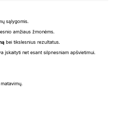
amų sąlygomis.
vyresnio amžiaus žmonėms.
mą
bei tikslesnius rezultatus.
va įskaityti net esant silpnesniam apšvietimui.
9 matavimų.