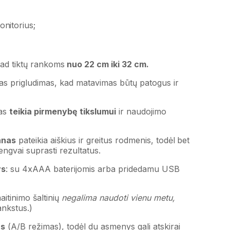
onitorius;
kad tiktų rankoms
nuo 22 cm iki 32 cm.
imas prigludimas, kad matavimas būtų patogus ir
nas
teikia pirmenybę tikslumui
ir naudojimo
anas
pateikia aiškius ir greitus rodmenis, todėl bet
lengvai suprasti rezultatus.
ys
: su 4xAAA baterijomis arba pridedamu USB
aitinimo šaltinių
negalima naudoti vienu metu,
ankstus.)
us
(A/B režimas), todėl du asmenys gali atskirai