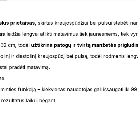
slus prietaisas,
skirtas kraujospūdžiui bei pulsui stebėti n
as
leidžia lengvai atlikti matavimus tiek jaunesniems, tiek 
i 32 cm, todėl
užtikrina patogų
ir
tvirtą manžetės prigludi
olinį ir diastolinį kraujospūdį bei pulsą, todėl rodmenis leng
stai pradėti matavimą.
se.
tminties funkciją – kiekvienas naudotojas gali išsaugoti iki 9
i rezultatus laikui bėgant.