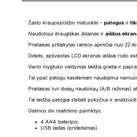
Žasto kraujospūdžio matuoklis –
patogus
ir
tik
Naudotojui draugiškas dizainas ir
aiškus ekran
Prietaisas pritaikytas rankos apimčiai nuo 22 ik
Didelis, apšviestas LCD ekranas aiškiai rodo sist
Vieno mygtuko valdymas leidžia greitai ir papra
Tai ypač patogu kasdieniam naudojimui namuo
Prietaisas turi dviejų naudotojų (A/B režimas) a
Tai leidžia patogiai stebėti pokyčius ir analizuot
Galimos dvi maitinimo parinktys:
4 AAA baterijos;
USB laidas (pridedamas).