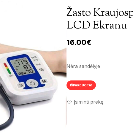
Žasto Kraujos
LCD Ekranu
16.00
€
Nėra sandėlyje
IŠPARDUOTA!
Įsiminti prekę