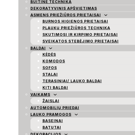
BUITINĖ TECHNIKA
DEKORATYVINIS APŠVIETIMAS
ASMENS PRIEŽIŪROS PRIETAISAI
BURNOS HIGIENOS PRIETAISAI
PLAUKŲ PRIEŽIŪROS TECHNIKA
SKUTIMOSI IR KIRPIMO PRIETAISAI
SVEIKATOS STEBĖJIMO PRIETAISAI
BALDAI
KĖDĖS
KOMODOS
SOFOS
STALAI
TERASINIAI/ LAUKO BALDAI
KITI BALDAI
VAIKAMS
ŽAISLAI
AUTOMOBILIŲ PRIEDAI
LAUKO PRAMOGOS
BASEINAI
BATUTAI
DEKORACIJOS