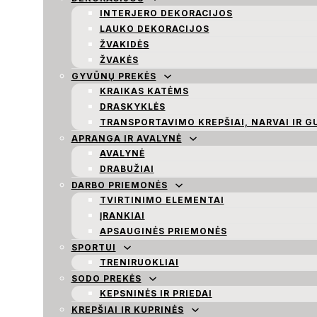
INTERJERO DEKORACIJOS
LAUKO DEKORACIJOS
ŽVAKIDĖS
ŽVAKĖS
GYVŪNŲ PREKĖS
KRAIKAS KATĖMS
DRASKYKLĖS
TRANSPORTAVIMO KREPŠIAI, NARVAI IR G
APRANGA IR AVALYNĖ
AVALYNĖ
DRABUŽIAI
DARBO PRIEMONĖS
TVIRTINIMO ELEMENTAI
ĮRANKIAI
APSAUGINĖS PRIEMONĖS
SPORTUI
TRENIRUOKLIAI
SODO PREKĖS
KEPSNINĖS IR PRIEDAI
KREPŠIAI IR KUPRINĖS