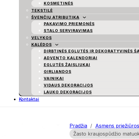
KOSMETINĖS
TEKSTILĖ
ŠVENČIŲ ATRIBUTIKA
PAKAVIMO PRIEMONĖS
STALO SERVIRAVIMAS
VELYKOS
KALĖDOS
DIRBTINĖS EGLUTĖS IR DEKORATYVINĖS Š
ADVENTO KALENDORIAI
EGLUTĖS ŽAISLIUKAI
GIRLIANDOS
VAINIKAI
VIDAUS DEKORACIJOS
LAUKO DEKORACIJOS
Kontaktai
Pradžia
/
Asmens priežiūros 
Žasto kraujospūdžio matuok