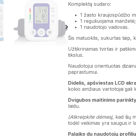
Komplektą sudaro:
1 žasto kraujospūdžio m
1 reguliuojama manžetė;
1 naudotojo vadovas.
Šis matuoklis, sukurtas taip, 
Užtikrinamas tvirtas ir patik
tikslus.
Naudotojui orientuotas dizai
paprastumui.
Didelis, apšviestas LCD ekr
kokio amžiaus vartotojai gali 
Dvigubos maitinimo parinkt
laidu.
(Atkreipkite dėmesį
, kad šių m
todėl veikimas yra saugus ir l
Palaiko du naudotojų profili