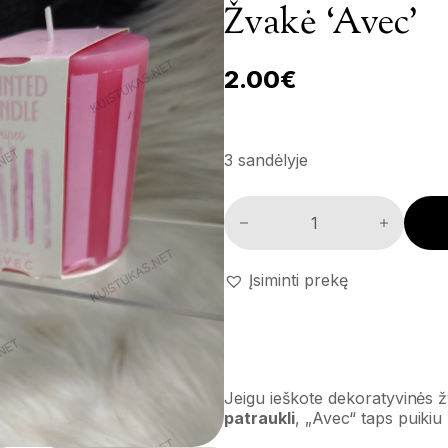
Žvakė ‘Avec’
2.00
€
3 sandėlyje
Žvakė 'Avec' kiekis
Įsiminti prekę
Jeigu ieškote dekoratyvinės ž
patraukli
, „Avec“ taps puikiu