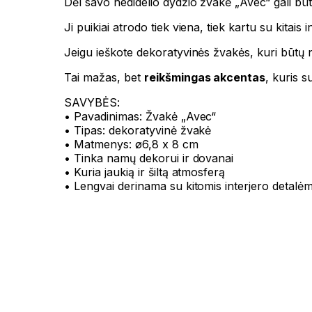
Dėl savo nedidelio dydžio žvakė „Avec“ gali būt
Ji puikiai atrodo tiek viena, tiek kartu su kitais
Jeigu ieškote dekoratyvinės žvakės, kuri būtų ne 
Tai mažas, bet
reikšmingas akcentas
, kuris 
SAVYBĖS:
• Pavadinimas: Žvakė „Avec“
• Tipas: dekoratyvinė žvakė
• Matmenys: ø6,8 x 8 cm
• Tinka namų dekorui ir dovanai
• Kuria jaukią ir šiltą atmosferą
• Lengvai derinama su kitomis interjero detalėm