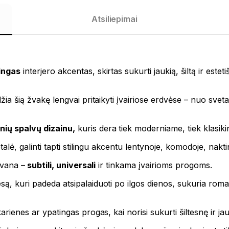
Atsiliepimai
lingas
interjero akcentas, skirtas sukurti jaukią, šiltą ir este
idžia šią žvakę lengvai pritaikyti įvairiose erdvėse – nuo sv
lnių spalvų dizainu,
kuris dera tiek moderniame, tiek klasiki
etalė, galinti tapti stilingu akcentu lentynoje, komodoje, nakt
ovana –
subtili, universali
ir tinkama įvairioms progoms.
esą, kuri padeda atsipalaiduoti po ilgos dienos, sukuria rom
karienes ar ypatingas progas, kai norisi sukurti šiltesnę ir 