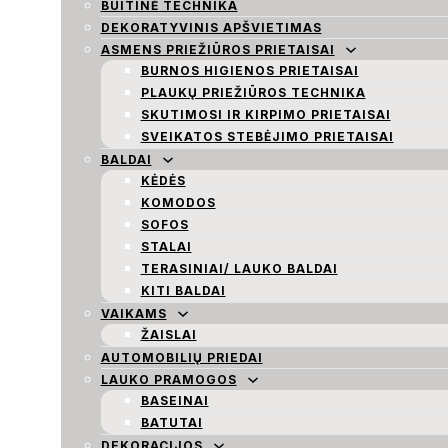
BUITINĖ TECHNIKA
DEKORATYVINIS APŠVIETIMAS
ASMENS PRIEŽIŪROS PRIETAISAI
BURNOS HIGIENOS PRIETAISAI
PLAUKŲ PRIEŽIŪROS TECHNIKA
SKUTIMOSI IR KIRPIMO PRIETAISAI
SVEIKATOS STEBĖJIMO PRIETAISAI
BALDAI
KĖDĖS
KOMODOS
SOFOS
STALAI
TERASINIAI/ LAUKO BALDAI
KITI BALDAI
VAIKAMS
ŽAISLAI
AUTOMOBILIŲ PRIEDAI
LAUKO PRAMOGOS
BASEINAI
BATUTAI
DEKORACIJOS