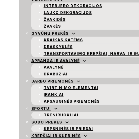
INTERJERO DEKORACIJOS
LAUKO DEKORACIJOS
ŽVAKIDĖS
ŽVAKĖS
GYVŪNŲ PREKĖS
KRAIKAS KATĖMS
DRASKYKLĖS
TRANSPORTAVIMO KREPŠIAI, NARVAI IR G
APRANGA IR AVALYNĖ
AVALYNĖ
DRABUŽIAI
DARBO PRIEMONĖS
TVIRTINIMO ELEMENTAI
ĮRANKIAI
APSAUGINĖS PRIEMONĖS
SPORTUI
TRENIRUOKLIAI
SODO PREKĖS
KEPSNINĖS IR PRIEDAI
KREPŠIAI IR KUPRINĖS