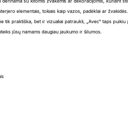
i derinama su kitomis žvakėmis ar dekoracijomis, kuriant sti
 interjero elementais, tokiais kaip vazos, padėklai ar žvakidės.
tik praktiška, bet ir vizualiai patraukli, „Avec“ taps puikiu 
suteiks jūsų namams daugiau jaukumo ir šilumos.
is