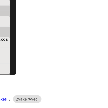
AKOS
akės
/
Žvakė ‘Avec’