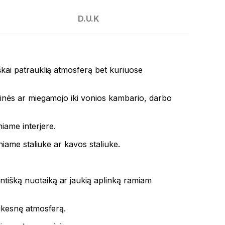
D.U.K
tiškai patrauklią atmosferą bet kuriuose
etainės ar miegamojo iki vonios kambario, darbo
niame interjere.
iniame staliuke ar kavos staliuke.
antišką nuotaiką ar jaukią aplinką ramiam
jaukesnę atmosferą.