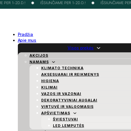
PER 1-2D.D.!
IŠSIUNČIAME PER 1-2D.D.!
IŠSIUNČIAME PER 1
Pradžia
Apie mus
Visos prekės
AKCIJOS
NAMAMS
KLIMATO TECHNIKA
AKSESUARAI IR REIKMENYS
HIGIENA
KILIMAI
VAZOS IR VAZONAI
DEKORATYVINIAI AUGALAI
VIRTUVĖ IR VALGOMASIS
APŠVIETIMAS
ŠVIESTUVAI
LED LEMPUTĖS