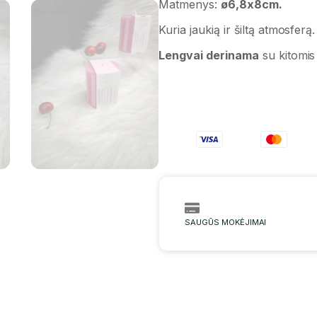
Matmenys:
ø6,8x8cm.
Kuria jaukią ir šiltą atmosferą.
Lengvai derinama
su kitomis 
SAUGŪS MOKĖJIMAI