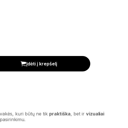
Įdėti į krepšelį
vakės, kuri būtų ne tik
praktiška
, bet ir
vizualiai
 pasirinkimu.