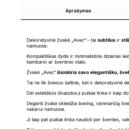
Aprašymas
Dekoratyvinė žvakė „Avec“ – tai
subtilus
ir
sti
namuose.
Kompaktiškas dydis ir minimalistinis dizainas le
kambario ar šventinio stalo.
Žvakė „Avec“
išsiskiria savo elegantišku, šve
Tai ne tik šviesos šaltinis, bet ir dekoratyvinė d
Dėl estetiškos išvaizdos ji puikiai tinka ir kaip d
Deganti žvakė skleidžia švelnią, raminančią švi
vakarui namuose.
Ji taip pat puikiai tinka naudoti per šventes, va