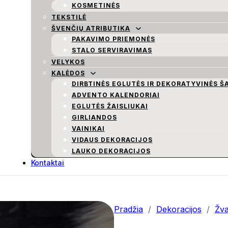
KOSMETINĖS
TEKSTILĖ
ŠVENČIŲ ATRIBUTIKA
PAKAVIMO PRIEMONĖS
STALO SERVIRAVIMAS
VELYKOS
KALĖDOS
DIRBTINĖS EGLUTĖS IR DEKORATYVINĖS Š
ADVENTO KALENDORIAI
EGLUTĖS ŽAISLIUKAI
GIRLIANDOS
VAINIKAI
VIDAUS DEKORACIJOS
LAUKO DEKORACIJOS
Kontaktai
Pradžia
/
Dekoracijos
/
Žv