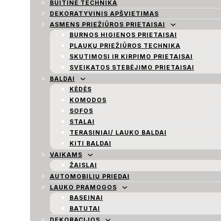
BUITINĖ TECHNIKA
DEKORATYVINIS APŠVIETIMAS
ASMENS PRIEŽIŪROS PRIETAISAI
BURNOS HIGIENOS PRIETAISAI
PLAUKŲ PRIEŽIŪROS TECHNIKA
SKUTIMOSI IR KIRPIMO PRIETAISAI
SVEIKATOS STEBĖJIMO PRIETAISAI
BALDAI
KĖDĖS
KOMODOS
SOFOS
STALAI
TERASINIAI/ LAUKO BALDAI
KITI BALDAI
VAIKAMS
ŽAISLAI
AUTOMOBILIŲ PRIEDAI
LAUKO PRAMOGOS
BASEINAI
BATUTAI
DEKORACIJOS