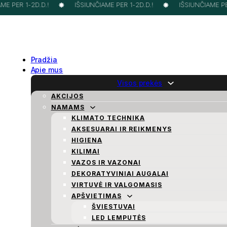
E PER 1-2D.D.!
IŠSIUNČIAME PER 1-2D.D.!
IŠSIUNČIAME PER 
Pradžia
Apie mus
Visos prekės
AKCIJOS
NAMAMS
KLIMATO TECHNIKA
AKSESUARAI IR REIKMENYS
HIGIENA
KILIMAI
VAZOS IR VAZONAI
DEKORATYVINIAI AUGALAI
VIRTUVĖ IR VALGOMASIS
APŠVIETIMAS
ŠVIESTUVAI
LED LEMPUTĖS