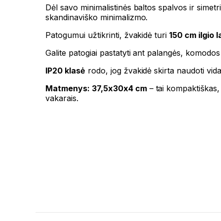
Dėl savo minimalistinės baltos spalvos ir simetriš
skandinaviško minimalizmo.
Patogumui užtikrinti, žvakidė turi
150 cm ilgio l
Galite patogiai pastatyti ant palangės, komodos 
IP20 klasė
rodo, jog žvakidė skirta naudoti vid
Matmenys: 37,5x30x4 cm
– tai kompaktiškas,
vakarais.