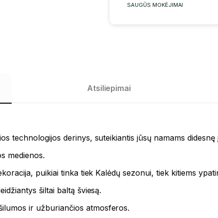
SAUGŪS MOKĖJIMAI
Atsiliepimai
rnios technologijos derinys, suteikiantis jūsų namams didesnę
os medienos.
koracija, puikiai tinka tiek Kalėdų sezonui, tiek kitiems ypa
leidžiantys šiltai baltą šviesą.
šilumos ir užburiančios atmosferos.