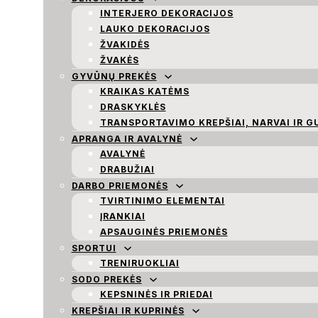
INTERJERO DEKORACIJOS
LAUKO DEKORACIJOS
ŽVAKIDĖS
ŽVAKĖS
GYVŪNŲ PREKĖS
KRAIKAS KATĖMS
DRASKYKLĖS
TRANSPORTAVIMO KREPŠIAI, NARVAI IR G
APRANGA IR AVALYNĖ
AVALYNĖ
DRABUŽIAI
DARBO PRIEMONĖS
TVIRTINIMO ELEMENTAI
ĮRANKIAI
APSAUGINĖS PRIEMONĖS
SPORTUI
TRENIRUOKLIAI
SODO PREKĖS
KEPSNINĖS IR PRIEDAI
KREPŠIAI IR KUPRINĖS