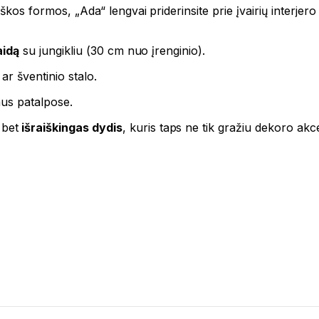
kos formos, „Ada“ lengvai priderinsite prie įvairių interjero s
aidą
su jungikliu (30 cm nuo įrenginio).
ar šventinio stalo
.
aus patalpose.
 bet
išraiškingas dydis
, kuris taps ne tik gražiu dekoro akce