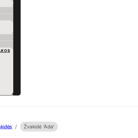
AKOS
kidės
/
Žvakidė ‘Ada’