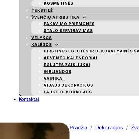
KOSMETINĖS
TEKSTILĖ
ŠVENČIŲ ATRIBUTIKA
PAKAVIMO PRIEMONĖS
STALO SERVIRAVIMAS
VELYKOS
KALĖDOS
DIRBTINĖS EGLUTĖS IR DEKORATYVINĖS Š
ADVENTO KALENDORIAI
EGLUTĖS ŽAISLIUKAI
GIRLIANDOS
VAINIKAI
VIDAUS DEKORACIJOS
LAUKO DEKORACIJOS
Kontaktai
Pradžia
/
Dekoracijos
/
Žva