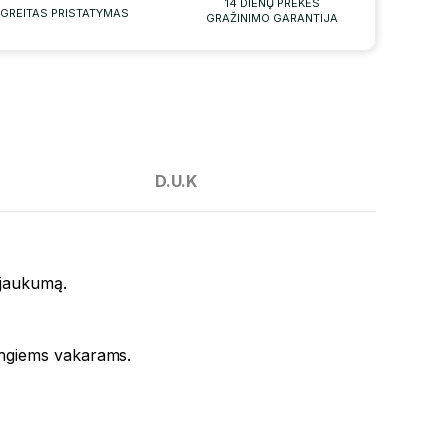
14 DIENŲ PREKĖS
GREITAS PRISTATYMAS
GRAŽINIMO GARANTIJA
D.U.K
 jaukumą.
tingiems vakarams.