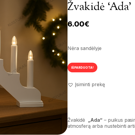
Žvakidė ‘Ada’
6.00
€
Nėra sandėlyje
IŠPARDUOTA!
Įsiminti prekę
Žvakidė
„Ada“
– puikus pasir
atmosferą arba nustebinti art