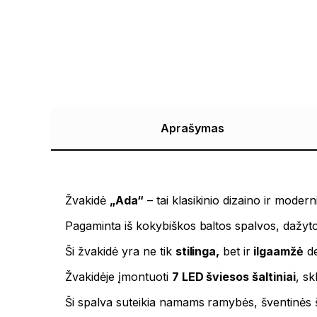
Aprašymas
Žvakidė
„Ada“
– tai klasikinio dizaino ir mode
Pagaminta iš kokybiškos baltos spalvos, dažyt
Ši žvakidė yra ne tik
stilinga,
bet ir
ilgaamžė
de
Žvakidėje įmontuoti
7 LED šviesos šaltiniai
, sk
Ši spalva suteikia namams ramybės, šventinės 