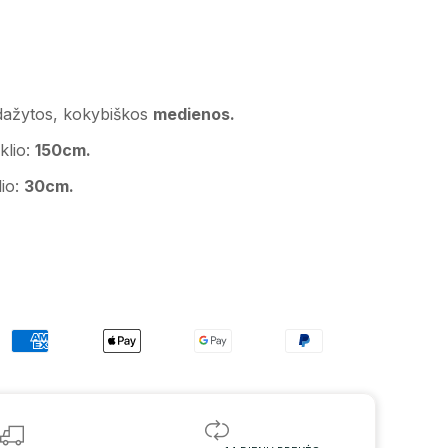
 dažytos, kokybiškos
medienos.
klio:
150cm.
lio:
30cm.