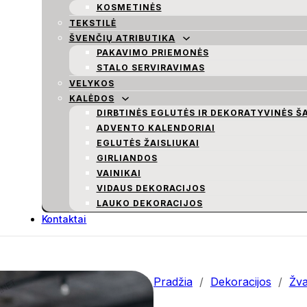
KOSMETINĖS
TEKSTILĖ
ŠVENČIŲ ATRIBUTIKA
PAKAVIMO PRIEMONĖS
STALO SERVIRAVIMAS
VELYKOS
KALĖDOS
DIRBTINĖS EGLUTĖS IR DEKORATYVINĖS Š
ADVENTO KALENDORIAI
EGLUTĖS ŽAISLIUKAI
GIRLIANDOS
VAINIKAI
VIDAUS DEKORACIJOS
LAUKO DEKORACIJOS
Kontaktai
Pradžia
/
Dekoracijos
/
Žva