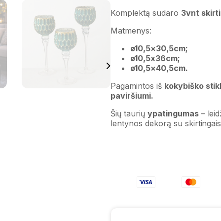
Komplektą sudaro
3vnt skirt
Matmenys:
ø10,5×30,5cm;
ø10,5x36cm;
ø10,5×40,5cm.
Pagamintos iš
kokybiško stik
paviršiumi.
Šių taurių
ypatingumas
– leid
lentynos dekorą su skirtingais