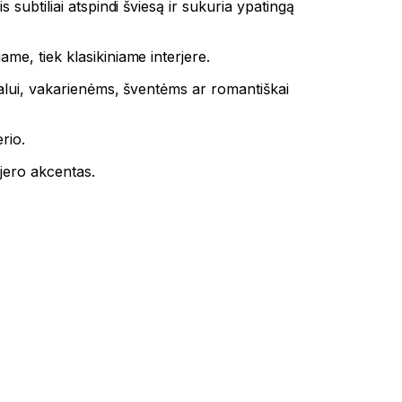
is subtiliai atspindi šviesą ir sukuria ypatingą
ame, tiek klasikiniame interjere.
talui, vakarienėms, šventėms ar romantiškai
rio.
rjero akcentas.