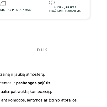
14 DIENŲ PREKĖS
GREITAS PRISTATYMAS
GRAŽINIMO GARANTIJA
D.U.K
zainą ir jaukią atmosferą.
kcentas ir
prabangos pojūtis.
ualiai patrauklią kompoziciją.
ek ant komodos, lentynos ar židinio atbrailos.