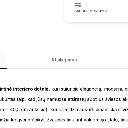
SAUGŪS MOKĖJIMAI
Atsiliepimai
irtinė interjero detalė,
kuri sujungia eleganciją, modernų di
sukurtas taip, kad jūsų namuose atsirastų subtilus šviesos a
ir 40,5 cm aukščio), kurios leidžia sukurti dinamišką ir viz
eidžia lengvai pritaikyti žvakides tiek ant valgomojo stalo, ti