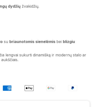
ingų dydžių
žvakidžių.
lo
su
briaunotomis sienelėmis
bei
blizgiu
žia lengvai sukurti dinamišką ir modernų stalo ar
 aukščiais.