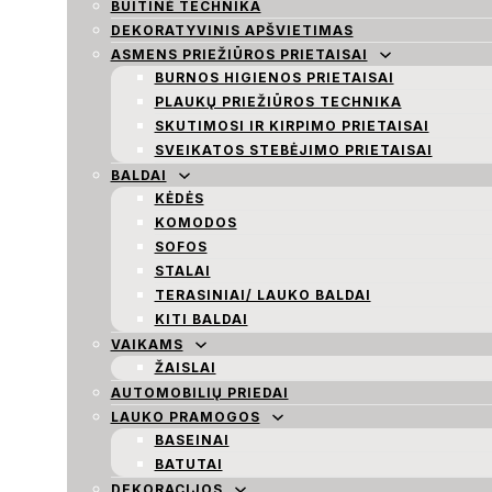
BUITINĖ TECHNIKA
DEKORATYVINIS APŠVIETIMAS
ASMENS PRIEŽIŪROS PRIETAISAI
BURNOS HIGIENOS PRIETAISAI
PLAUKŲ PRIEŽIŪROS TECHNIKA
SKUTIMOSI IR KIRPIMO PRIETAISAI
SVEIKATOS STEBĖJIMO PRIETAISAI
BALDAI
KĖDĖS
KOMODOS
SOFOS
STALAI
TERASINIAI/ LAUKO BALDAI
KITI BALDAI
VAIKAMS
ŽAISLAI
AUTOMOBILIŲ PRIEDAI
LAUKO PRAMOGOS
BASEINAI
BATUTAI
DEKORACIJOS