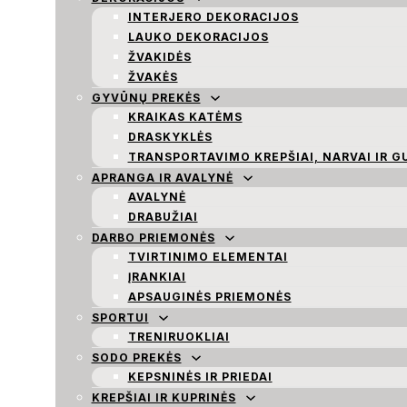
INTERJERO DEKORACIJOS
LAUKO DEKORACIJOS
ŽVAKIDĖS
ŽVAKĖS
GYVŪNŲ PREKĖS
KRAIKAS KATĖMS
DRASKYKLĖS
TRANSPORTAVIMO KREPŠIAI, NARVAI IR G
APRANGA IR AVALYNĖ
AVALYNĖ
DRABUŽIAI
DARBO PRIEMONĖS
TVIRTINIMO ELEMENTAI
ĮRANKIAI
APSAUGINĖS PRIEMONĖS
SPORTUI
TRENIRUOKLIAI
SODO PREKĖS
KEPSNINĖS IR PRIEDAI
KREPŠIAI IR KUPRINĖS