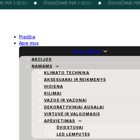
PER 1-2D.D.!
IŠSIUNČIAME PER 1-2D.D.!
IŠSIUNČIAME PER 1
Pradžia
Apie mus
Visos prekės
AKCIJOS
NAMAMS
KLIMATO TECHNIKA
AKSESUARAI IR REIKMENYS
HIGIENA
KILIMAI
VAZOS IR VAZONAI
DEKORATYVINIAI AUGALAI
VIRTUVĖ IR VALGOMASIS
APŠVIETIMAS
ŠVIESTUVAI
LED LEMPUTĖS