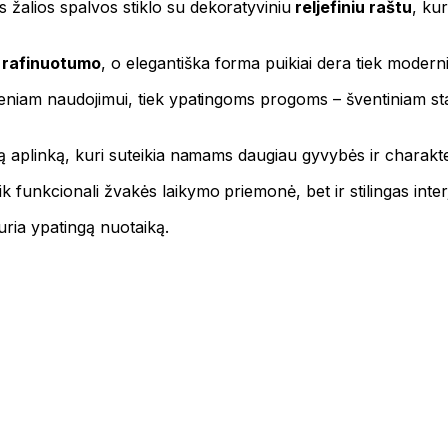
 žalios spalvos stiklo su dekoratyviniu
reljefiniu raštu
, kur
rafinuotumo
, o elegantiška forma puikiai dera tiek moderni
sdieniam naudojimui, tiek ypatingoms progoms – šventiniam s
čią aplinką, kuri suteikia namams daugiau gyvybės ir charakte
k funkcionali žvakės laikymo priemonė, bet ir stilingas inte
uria ypatingą nuotaiką.