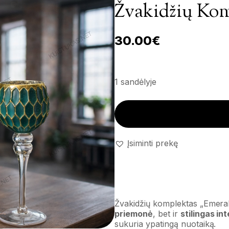
Žvakidžių Kom
30.00
€
1 sandėlyje
Žvakidžių komplektas 'Emeral
Įsiminti prekę
Žvakidžių komplektas „Emeral
priemonė
, bet ir
stilingas in
sukuria ypatingą nuotaiką.