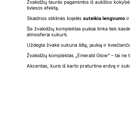
Žvakidžių taurės pagamintos iš aukštos kokybės
šviesos efektą.
Skaidrios stiklinės kojelės
suteikia lengvumo
ir
Šis žvakidžių komplektas puikiai tinka tiek ka
atmosferai sukurti.
Uždegta žvakė sukuria šiltą, jaukią ir kviečian
Žvakidžių komplektas „Emerald Glow“ – tai ne ti
Akcentas, kuris iš karto praturtina erdvę ir suk