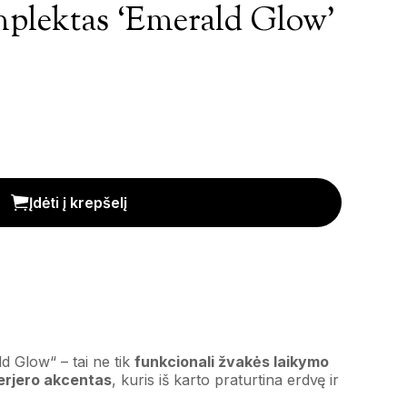
plektas ‘Emerald Glow’
d Glow' kiekis
Įdėti į krepšelį
d Glow“ – tai ne tik
funkcionali žvakės laikymo
terjero akcentas
, kuris iš karto praturtina erdvę ir