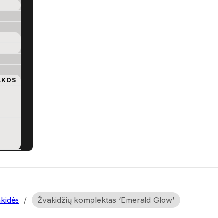
AKOS
kidės
/
Žvakidžių komplektas ‘Emerald Glow’