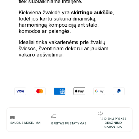
tiek šiuolaikiniame interjere.
Kiekviena žvakidė yra
skirtingo aukščio
,
todėl jos kartu sukuria dinamišką,
harmoningą kompoziciją ant stalo,
komodos ar palangės.
Idealiai tinka vakarienėms prie žvakių
šviesos, šventiniam dekorui ar jaukiam
vakaro apšvietimui.
14 DIENŲ PREKĖS
SAUGŪS MOKĖJIMAI
GRAŽINIMO
GREITAS PRISTATYMAS
GARANTIJA