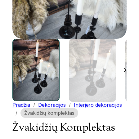
Pradžia
/
Dekoracijos
/
Interjero dekoracijos
/
Žvakidžių komplektas
Žvakidžių Komplektas