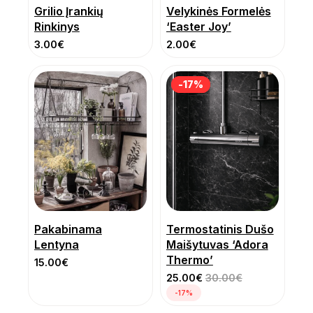
Grilio Įrankių
Velykinės Formelės
Rinkinys
‘Easter Joy’
3.00
€
2.00
€
-17%
-17%
Pakabinama
Termostatinis Dušo
Lentyna
Maišytuvas ‘Adora
Thermo’
15.00
€
25.00
€
30.00
€
-17%