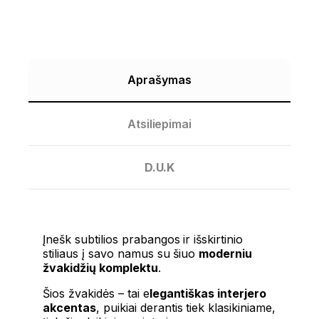
Aprašymas
Atsiliepimai
D.U.K
Įnešk subtilios prabangos ir išskirtinio
stiliaus į savo namus su šiuo
moderniu
žvakidžių komplektu
.
Šios žvakidės – tai e
legantiškas interjero
akcentas
, puikiai derantis tiek klasikiniame,