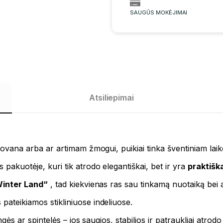
SAUGŪS MOKĖJIMAI
Atsiliepimai
ki dovana arba ar artimam žmogui, puikiai tinka šventiniam la
 pakuotėje, kuri tik atrodo elegantiškai, bet ir yra
praktišk
inter Land“
, tad kiekvienas ras sau tinkamą nuotaiką bei
s pateikiamos stikliniuose indeliuose.
angės ar spintelės – jos saugios, stabilios ir patraukliai atrodo 