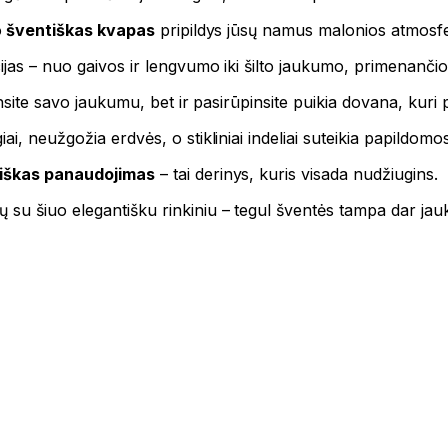
o
šventiškas kvapas
pripildys jūsų namus malonios atmosf
jas – nuo ​​gaivos ir lengvumo iki šilto jaukumo, primenanči
pinsite savo jaukumu, bet ir pasirūpinsite puikia dovana, kuri
i, neužgožia erdvės, o stikliniai indeliai suteikia papildomos
iškas panaudojimas
– tai derinys, kuris visada nudžiugins.
su šiuo elegantišku rinkiniu – tegul šventės tampa dar jauk