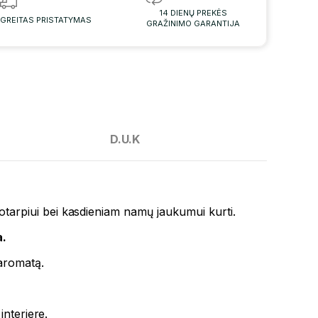
14 DIENŲ PREKĖS
GREITAS PRISTATYMAS
GRAŽINIMO GARANTIJA
D.U.K
ikotarpiui bei kasdieniam namų jaukumui kurti.
a.
 aromatą.
interjere.