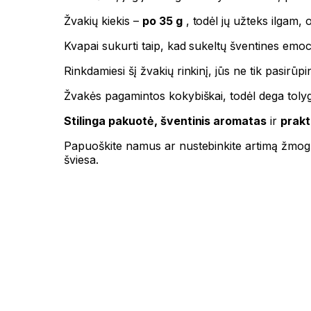
Žvakių kiekis –
po 35 g
, todėl jų užteks ilgam, 
Kvapai sukurti taip, kad sukeltų šventines emoci
Rinkdamiesi šį žvakių rinkinį, jūs ne tik pasirū
Žvakės pagamintos kokybiškai, todėl dega tolygia
Stilinga pakuotė, šventinis aromatas
ir
prakt
Papuoškite namus ar nustebinkite artimą žmogų 
šviesa.