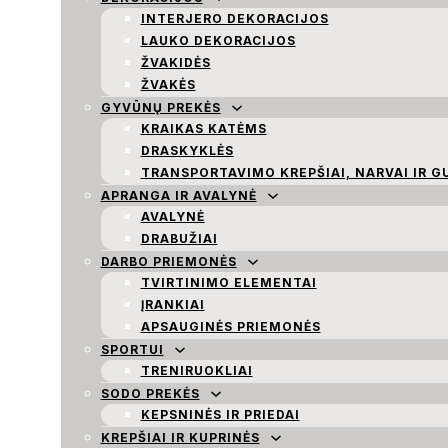
INTERJERO DEKORACIJOS
LAUKO DEKORACIJOS
ŽVAKIDĖS
ŽVAKĖS
GYVŪNŲ PREKĖS
KRAIKAS KATĖMS
DRASKYKLĖS
TRANSPORTAVIMO KREPŠIAI, NARVAI IR G
APRANGA IR AVALYNĖ
AVALYNĖ
DRABUŽIAI
DARBO PRIEMONĖS
TVIRTINIMO ELEMENTAI
ĮRANKIAI
APSAUGINĖS PRIEMONĖS
SPORTUI
TRENIRUOKLIAI
SODO PREKĖS
KEPSNINĖS IR PRIEDAI
KREPŠIAI IR KUPRINĖS