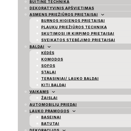
BUITINĖ TECHNIKA
DEKORATYVINIS APŠVIETIMAS
ASMENS PRIEŽIŪROS PRIETAISAI
BURNOS HIGIENOS PRIETAISAI
PLAUKŲ PRIEŽIŪROS TECHNIKA
SKUTIMOSI IR KIRPIMO PRIETAISAI
SVEIKATOS STEBĖJIMO PRIETAISAI
BALDAI
KĖDĖS
KOMODOS
SOFOS
STALAI
TERASINIAI/ LAUKO BALDAI
KITI BALDAI
VAIKAMS
ŽAISLAI
AUTOMOBILIŲ PRIEDAI
LAUKO PRAMOGOS
BASEINAI
BATUTAI
DEKORACIJOS