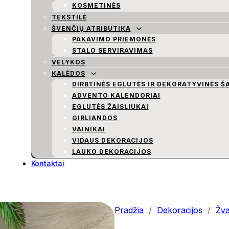
KOSMETINĖS
TEKSTILĖ
ŠVENČIŲ ATRIBUTIKA
PAKAVIMO PRIEMONĖS
STALO SERVIRAVIMAS
VELYKOS
KALĖDOS
DIRBTINĖS EGLUTĖS IR DEKORATYVINĖS Š
ADVENTO KALENDORIAI
EGLUTĖS ŽAISLIUKAI
GIRLIANDOS
VAINIKAI
VIDAUS DEKORACIJOS
LAUKO DEKORACIJOS
Kontaktai
Pradžia
/
Dekoracijos
/
Žv