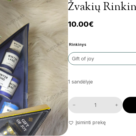
Žvakių Rinkiny
10.00
€
Rinkinys
1 sandėlyje
Žvakių rinkinys 'Triangle' kiek
Įsiminti prekę