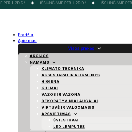
PER 1-2D.D.!
IŠSIUNČIAME PER 1-2D.D.!
IŠSIUNČIAME PER 1
Pradžia
Apie mus
Visos prekės
AKCIJOS
NAMAMS
KLIMATO TECHNIKA
AKSESUARAI IR REIKMENYS
HIGIENA
KILIMAI
VAZOS IR VAZONAI
DEKORATYVINIAI AUGALAI
VIRTUVĖ IR VALGOMASIS
APŠVIETIMAS
ŠVIESTUVAI
LED LEMPUTĖS