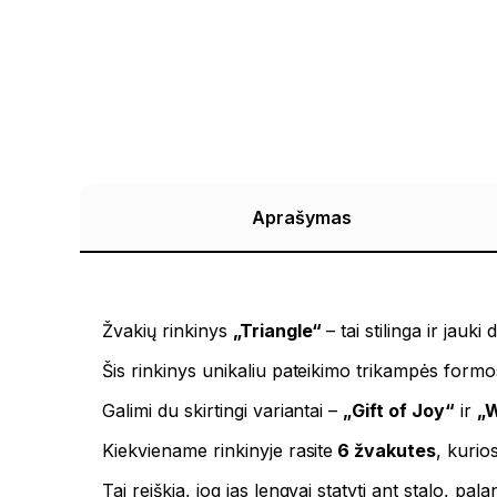
Aprašymas
Žvakių rinkinys
„Triangle“
– tai stilinga ir jau
Šis rinkinys unikaliu pateikimo trikampės formos
Galimi du skirtingi variantai –
„Gift of Joy“
ir
„W
Kiekviename rinkinyje rasite
6 žvakutes
, kurio
Tai reiškia, jog jas lengvai statyti ant stalo, pal