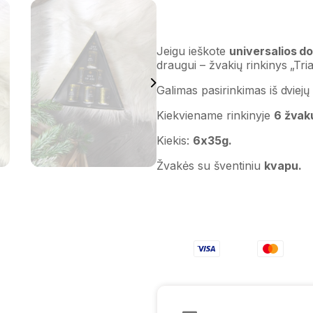
Jeigu ieškote
universalios d
draugui – žvakių rinkinys „Tria
Galimas pasirinkimas iš dviejų 
Kiekviename rinkinyje
6 žvak
Kiekis:
6x35g.
Žvakės su šventiniu
kvapu.