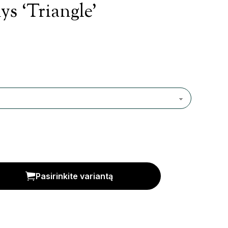
s ‘Triangle’
is
Pasirinkite variantą