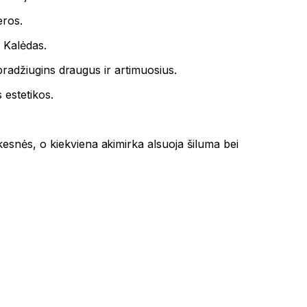
eros.
o Kalėdas.
 pradžiugins draugus ir artimuosius.
 estetikos.
esnės, o kiekviena akimirka alsuoja šiluma bei