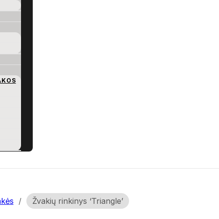
AKOS
akės
/
Žvakių rinkinys ‘Triangle’