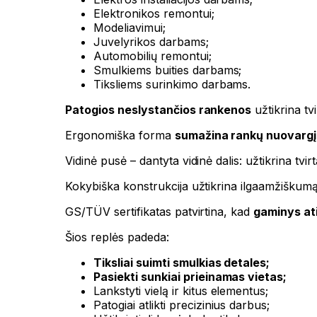
Elektronikos remontui;
Modeliavimui;
Juvelyrikos darbams;
Automobilių remontui;
Smulkiems buities darbams;
Tiksliems surinkimo darbams.
Patogios neslystančios rankenos
užtikrina tvi
Ergonomiška forma
sumažina rankų nuovargį
Vidinė pusė – dantyta vidinė dalis: užtikrina tv
Kokybiška konstrukcija užtikrina ilgaamžiškumą
GS/TÜV sertifikatas patvirtina, kad
gaminys at
Šios replės padeda:
Tiksliai suimti smulkias detales;
Pasiekti sunkiai prieinamas vietas;
Lankstyti vielą ir kitus elementus;
Patogiai atlikti precizinius darbus;