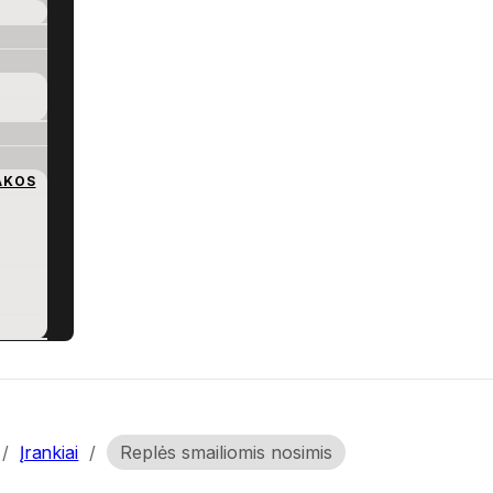
AKOS
/
Įrankiai
/
Replės smailiomis nosimis