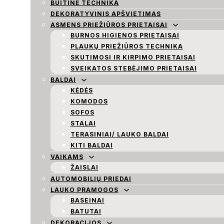
BUITINĖ TECHNIKA
DEKORATYVINIS APŠVIETIMAS
ASMENS PRIEŽIŪROS PRIETAISAI
BURNOS HIGIENOS PRIETAISAI
PLAUKŲ PRIEŽIŪROS TECHNIKA
SKUTIMOSI IR KIRPIMO PRIETAISAI
SVEIKATOS STEBĖJIMO PRIETAISAI
BALDAI
KĖDĖS
KOMODOS
SOFOS
STALAI
TERASINIAI/ LAUKO BALDAI
KITI BALDAI
VAIKAMS
ŽAISLAI
AUTOMOBILIŲ PRIEDAI
LAUKO PRAMOGOS
BASEINAI
BATUTAI
DEKORACIJOS