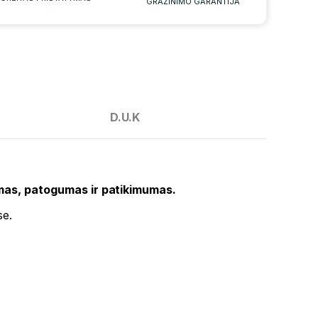
GRAŽINIMO GARANTIJA
D.U.K
umas, patogumas ir patikimumas.
se.