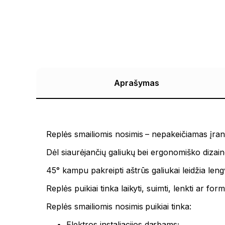
Aprašymas
Replės smailiomis nosimis – nepakeičiamas įran
Dėl siaurėjančių galiukų bei ergonomiško dizaino
45° kampu pakreipti aštrūs galiukai leidžia lengva
Replės puikiai tinka laikyti, suimti, lenkti ar for
Replės smailiomis nosimis puikiai tinka:
Elektros instaliacijos darbams;