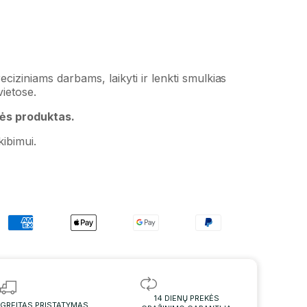
eciziniams darbams, laikyti ir lenkti smulkias
vietose.
bės produktas.
ibimui.
14 DIENŲ PREKĖS
GREITAS PRISTATYMAS