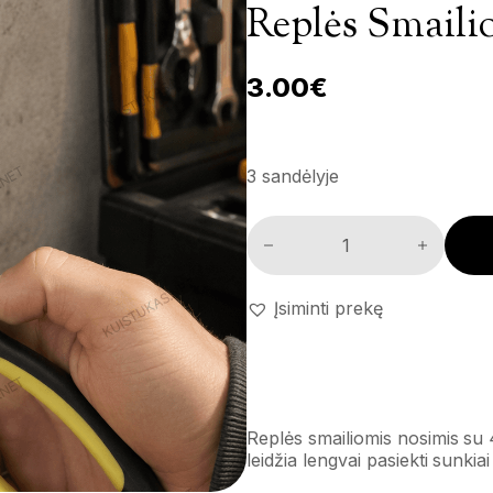
Replės Smaili
3.00
€
3 sandėlyje
Replės smailiomis nosimis kiek
Įsiminti prekę
Replės smailiomis nosimis su 4
leidžia lengvai pasiekti sunkia