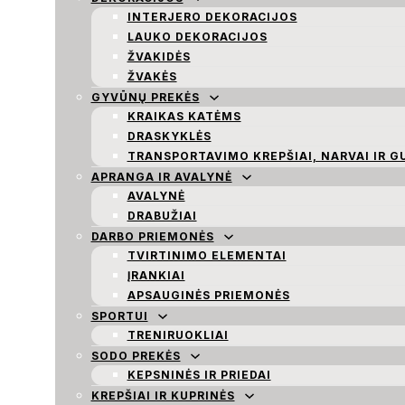
INTERJERO DEKORACIJOS
LAUKO DEKORACIJOS
ŽVAKIDĖS
ŽVAKĖS
GYVŪNŲ PREKĖS
KRAIKAS KATĖMS
DRASKYKLĖS
TRANSPORTAVIMO KREPŠIAI, NARVAI IR G
APRANGA IR AVALYNĖ
AVALYNĖ
DRABUŽIAI
DARBO PRIEMONĖS
TVIRTINIMO ELEMENTAI
ĮRANKIAI
APSAUGINĖS PRIEMONĖS
SPORTUI
TRENIRUOKLIAI
SODO PREKĖS
KEPSNINĖS IR PRIEDAI
KREPŠIAI IR KUPRINĖS