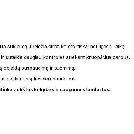
rtą sukibimą ir leidžia dirbti komfortiškai net ilgesnį laiką.
ir suteikia daugiau kontrolės atliekant kruopščius darbus.
irtą objektų suspaudimą ir suėmimą.
 ir patikimumą kasdien naudojant.
itinka aukštus kokybės ir saugumo standartus.