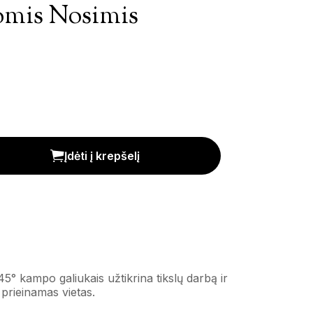
omis Nosimis
is
Įdėti į krepšelį
5° kampo galiukais užtikrina tikslų darbą ir
i prieinamas vietas.