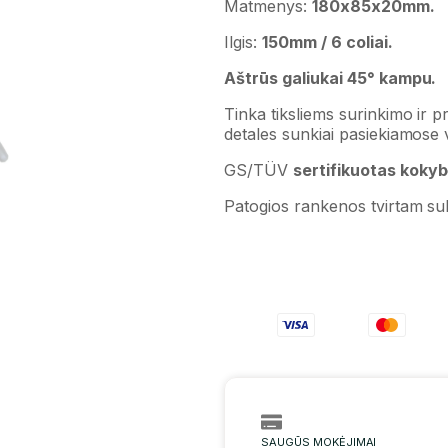
Matmenys:
180x85x20mm.
Ilgis:
150mm / 6 coliai.
Aštrūs galiukai 45° kampu.
Tinka tiksliems surinkimo ir pr
detales sunkiai pasiekiamose 
GS/TÜV
sertifikuotas koky
Patogios rankenos tvirtam suk
SAUGŪS MOKĖJIMAI