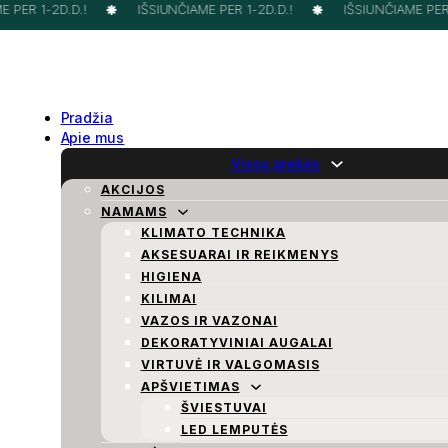
PER 1-2D.D.!
IŠSIUNČIAME PER 1-2D.D.!
IŠSIUNČIAME PER 1
Pradžia
Apie mus
Visos prekės
AKCIJOS
NAMAMS
KLIMATO TECHNIKA
AKSESUARAI IR REIKMENYS
HIGIENA
KILIMAI
VAZOS IR VAZONAI
DEKORATYVINIAI AUGALAI
VIRTUVĖ IR VALGOMASIS
APŠVIETIMAS
ŠVIESTUVAI
LED LEMPUTĖS