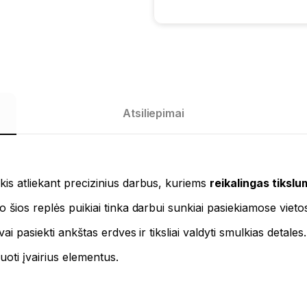
Atsiliepimai
kis atliekant precizinius darbus, kuriems
reikalingas tiksl
 šios replės puikiai tinka darbui sunkiai pasiekiamose vieto
i pasiekti ankštas erdves ir tiksliai valdyti smulkias detales.
muoti įvairius elementus.