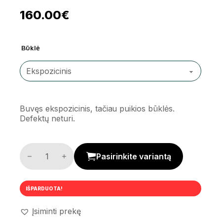
160.00
€
Būklė
Buvęs ekspozicinis, tačiau puikios būklės.
Defektų neturi.
Bėgimo takelis 'Trekkrunner TR2000' kiekis
Pasirinkite variantą
IŠPARDUOTA!
Įsiminti prekę