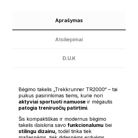
Aprašymas
Atsiliepimai
D.U.K
Bėgimo takelis „Trekkrunner TR2000“ – tai
puikus pasirinkimas tiems, kurie nori
aktyviai sportuoti namuose
ir mėgautis
patogia treniruočių patirtimi
.
Šis kompaktiškas ir modernus bėgimo
takelis išsiskiria savo
funkcionalumu
bei
stilingu dizainu,
todėl tinka tiek
mažesnėms, tiek didesnėms erdvėms.