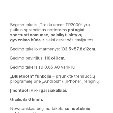
Bėgimo takelis „Trekkrunner TR2000“ yra
puikus sprendimas norintiems
patogiai
sportuoti namuose, palaikyti aktyvų
gyvenimo būdą
ir siekti geresnės savijautos.
Bėgimo takelio matmenys:
133,5×57,8x12cm.
Bėgimo paviršius
: 110x40cm.
Bėgimo takelis su 0,65 AG varikliu
„Bluetooth“ funkcija
– prijunkite treniruočių
programėlę prie „Android“ / „iPhone“ įrenginių.
Įmontuoti Hi-Fi garsiakalbiai.
Greitis iki
6 km/h.
Novatoriškas bėgimo takelis
su nuotolinio