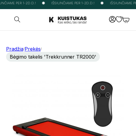
NČIAME PER 1-2D.D.!
IŠSIUNČIAME PER 1-2D.D.!
IŠSIUNČIAME PER
Pradžia
Prekės
/
/
Bėgimo takelis 'Trekkrunner TR2000'