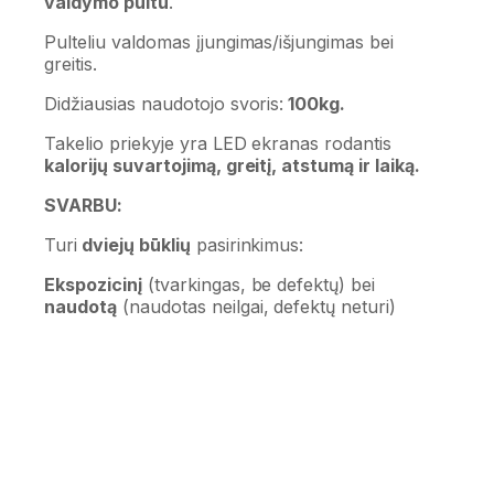
valdymo pultu
.
Pulteliu valdomas įjungimas/išjungimas bei
greitis.
Didžiausias naudotojo svoris:
100kg.
Takelio priekyje yra LED ekranas rodantis
kalorijų suvartojimą, greitį, atstumą ir laiką.
SVARBU:
Turi
dviejų būklių
pasirinkimus:
Ekspozicinį
(tvarkingas, be defektų) bei
naudotą
(naudotas neilgai, defektų neturi)