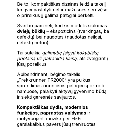
Be to, kompaktiškas dizainas leidžia takelį
lengvai pastatyti net ir mažesnėse erdvėse,
o prireikus jį galima patogiai perkelti.
Svarbu paminėti, kad šis modelis siūlomas
dviejų būklių
– ekspozicinis (tvarkingas, be
defektų) bei naudotas (naudotas neilgai,
defektų neturi).
Tai suteikia
galimybę įsigyti kokybišką
prietaisą už patrauklią kainą
, atsižvelgiant į
jūsų poreikius.
Apibendrinant, bėgimo takelis
„Trekkrunner TR2000“ yra puikus
sprendimas norintiems patogiai sportuoti
namuose, palaikyti aktyvų gyvenimo būdą
ir siekti geresnės savijautos.
Kompaktiškas dydis, modernios
funkcijos, paprastas valdymas
ir
motyvuojanti muzika per Hi-Fi
garsiakalbius pavers jūsų treniruotes