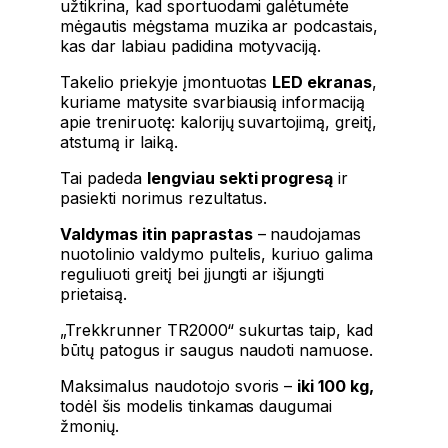
užtikrina, kad sportuodami galėtumėte
mėgautis mėgstama muzika ar podcastais,
kas dar labiau padidina motyvaciją.
Takelio priekyje įmontuotas
LED ekranas
,
kuriame matysite svarbiausią informaciją
apie treniruotę: kalorijų suvartojimą, greitį,
atstumą ir laiką.
Tai padeda
lengviau sekti progresą
ir
pasiekti norimus rezultatus.
Valdymas itin paprastas
– naudojamas
nuotolinio valdymo pultelis, kuriuo galima
reguliuoti greitį bei įjungti ar išjungti
prietaisą.
„Trekkrunner TR2000“ sukurtas taip, kad
būtų patogus ir saugus naudoti namuose.
Maksimalus naudotojo svoris –
iki 100 kg,
todėl šis modelis tinkamas daugumai
žmonių.