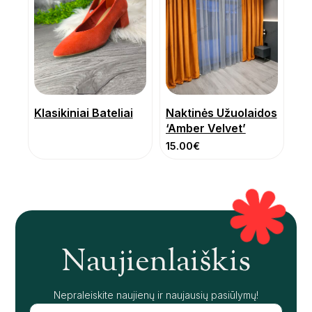
Klasikiniai Bateliai
Naktinės Užuolaidos
‘Amber Velvet’
15.00
€
Naujienlaiškis
Nepraleiskite naujienų ir naujausių pasiūlymų!