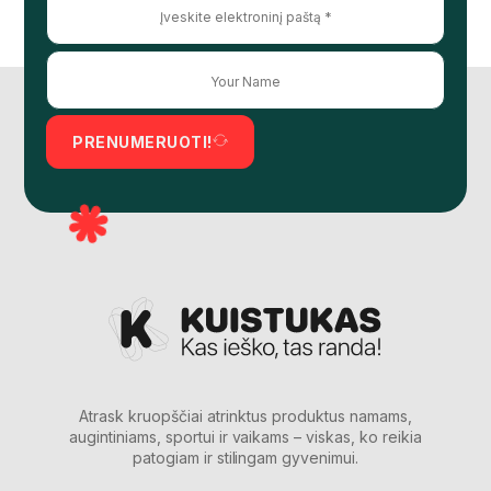
PRENUMERUOTI!
Atrask kruopščiai atrinktus produktus namams,
augintiniams, sportui ir vaikams – viskas, ko reikia
patogiam ir stilingam gyvenimui.