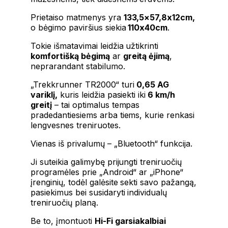
Prietaiso matmenys yra
133,5×57,8x12cm,
o bėgimo paviršius siekia
110x40cm
.
Tokie išmatavimai leidžia užtikrinti
komfortišką bėgimą
ar
greitą ėjimą
,
neprarandant stabilumo.
„Trekkrunner TR2000“ turi
0,65 AG
variklį,
kuris leidžia pasiekti iki
6 km/h
greitį
– tai optimalus tempas
pradedantiesiems arba tiems, kurie renkasi
lengvesnes treniruotes.
Vienas iš privalumų – „Bluetooth“ funkcija.
Ji suteikia galimybę prijungti treniruočių
programėles prie „Android“ ar „iPhone“
įrenginių, todėl galėsite sekti savo pažangą,
pasiekimus bei susidaryti individualų
treniruočių planą.
Be to, įmontuoti
Hi-Fi garsiakalbiai