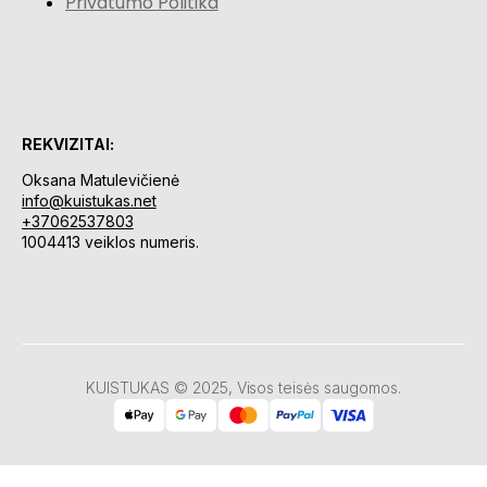
Privatumo Politika
REKVIZITAI:
Oksana Matulevičienė
info@kuistukas.net
+37062537803
1004413 veiklos numeris.
KUISTUKAS © 2025, Visos teisės saugomos.