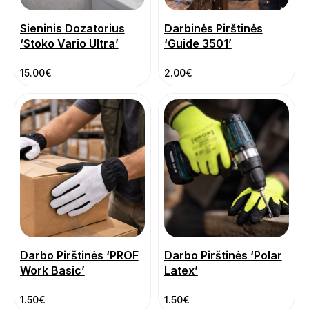
Sieninis Dozatorius
Darbinės Pirštinės
‘Stoko Vario Ultra’
‘Guide 3501’
15.00
€
2.00
€
Darbo Pirštinės ‘PROF
Darbo Pirštinės ‘Polar
Work Basic’
Latex’
1.50
€
1.50
€