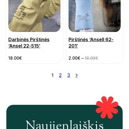
Darbinės Pirštinės
Pirštinės ‘Ansell 62-
‘Ansel 22-515’
201’
18.00
€
2.00
€
–
18.00
€
1
2
3
Naujienlaiškis