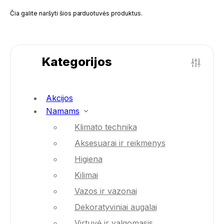
Čia galite naršyti šios parduotuvės produktus.
Kategorijos
Akcijos
Namams
Klimato technika
Aksesuarai ir reikmenys
Higiena
Kilimai
Vazos ir vazonai
Dekoratyviniai augalai
Virtuvė ir valgomasis