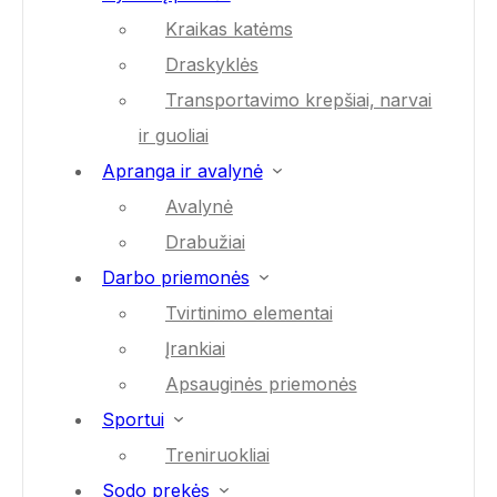
Kraikas katėms
Draskyklės
Transportavimo krepšiai, narvai
ir guoliai
Apranga ir avalynė
Avalynė
Drabužiai
Darbo priemonės
Tvirtinimo elementai
Įrankiai
Apsauginės priemonės
Sportui
Treniruokliai
Sodo prekės