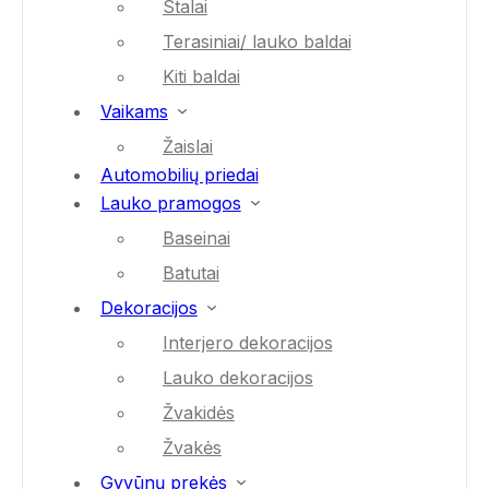
Stalai
Terasiniai/ lauko baldai
Kiti baldai
Vaikams
Žaislai
Automobilių priedai
Lauko pramogos
Baseinai
Batutai
Dekoracijos
Interjero dekoracijos
Lauko dekoracijos
Žvakidės
Žvakės
Gyvūnų prekės