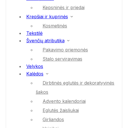
Kepsninės ir priedai
Krepšiai ir kuprinės
Kosmetinės
Tekstilė
Švenčių atributika
Pakavimo priemonės
Stalo serviravimas
Velykos
Kalėdos
Dirbtinės eglutės ir dekoratyvinės
šakos
Advento kalendoriai
Eglutės žaisliukai
Girliandos