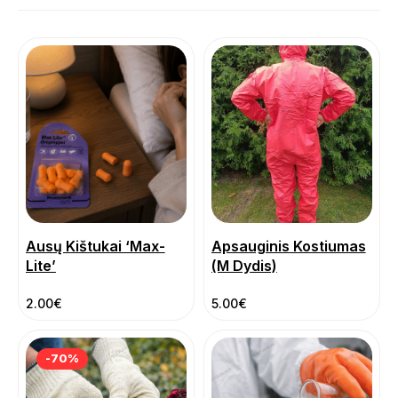
Ausų Kištukai ‘Max-
Apsauginis Kostiumas
Lite’
(M Dydis)
2.00
€
5.00
€
-70%