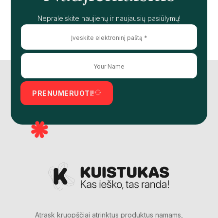
Nepraleiskite naujienų ir naujausių pasiūlymų!
PRENUMERUOTI!
Atrask kruopščiai atrinktus produktus namams,