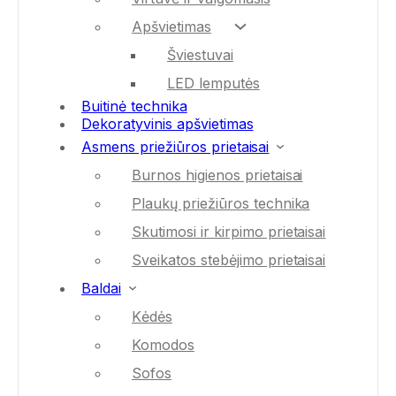
Apšvietimas
Šviestuvai
LED lemputės
Buitinė technika
Dekoratyvinis apšvietimas
Asmens priežiūros prietaisai
Burnos higienos prietaisai
Plaukų priežiūros technika
Skutimosi ir kirpimo prietaisai
Sveikatos stebėjimo prietaisai
Baldai
Kėdės
Komodos
Sofos