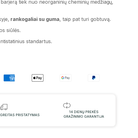
ą barjerą tiek nuo neorganinių cheminių medžiagų,
yje,
rankogaliai su guma
, taip pat turi gobtuvą.
os siūlės.
tistatinius standartus.
14 DIENŲ PREKĖS
GREITAS PRISTATYMAS
GRAŽINIMO GARANTIJA