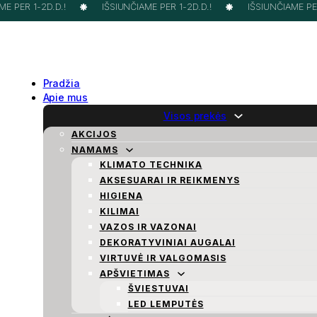
 PER 1-2D.D.!
IŠSIUNČIAME PER 1-2D.D.!
IŠSIUNČIAME PER 
Pradžia
Apie mus
Visos prekės
AKCIJOS
NAMAMS
KLIMATO TECHNIKA
AKSESUARAI IR REIKMENYS
HIGIENA
KILIMAI
VAZOS IR VAZONAI
DEKORATYVINIAI AUGALAI
VIRTUVĖ IR VALGOMASIS
APŠVIETIMAS
ŠVIESTUVAI
LED LEMPUTĖS