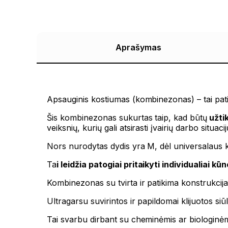
Aprašymas
Apsauginis kostiumas (kombinezonas) – tai pat
Šis kombinezonas sukurtas taip, kad būtų
užti
veiksnių, kurių gali atsirasti įvairių darbo situacij
Nors nurodytas dydis yra M, dėl universalaus ki
Ta
i leidžia patogiai pritaikyti individualiai kū
Kombinezonas su tvirta ir patikima konstrukcija
Ultragarsu suvirintos ir papildomai klijuotos si
Tai svarbu dirbant su cheminėmis ar biologinėm