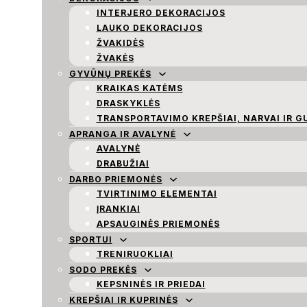
INTERJERO DEKORACIJOS
LAUKO DEKORACIJOS
ŽVAKIDĖS
ŽVAKĖS
GYVŪNŲ PREKĖS
KRAIKAS KATĖMS
DRASKYKLĖS
TRANSPORTAVIMO KREPŠIAI, NARVAI IR G
APRANGA IR AVALYNĖ
AVALYNĖ
DRABUŽIAI
DARBO PRIEMONĖS
TVIRTINIMO ELEMENTAI
ĮRANKIAI
APSAUGINĖS PRIEMONĖS
SPORTUI
TRENIRUOKLIAI
SODO PREKĖS
KEPSNINĖS IR PRIEDAI
KREPŠIAI IR KUPRINĖS