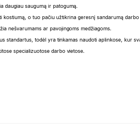
ikia daugiau saugumą ir patogumą.
vilkti kostiumą, o tuo pačiu užtikrina geresnį sandarumą darbo
leidžia nešvarumams ar pavojingoms medžiagoms.
nius standartus, todėl yra tinkamas naudoti aplinkose, kur s
itose specializuotose darbo vietose.