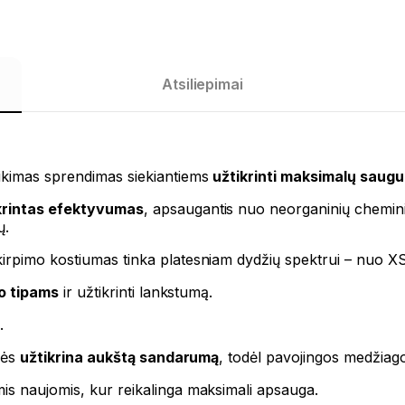
Atsiliepimai
ikimas sprendimas siekiantiems
užtikrinti maksimalų saug
krintas efektyvumas
, apsaugantis nuo neorganinių cheminių
ų.
rpimo kostiumas tinka platesniam dydžių spektrui – nuo ​​XS 
no tipams
ir užtikrinti lankstumą.
.
ūlės
užtikrina aukštą sandarumą
, todėl pavojingos medžiag
is naujomis, kur reikalinga maksimali apsauga.