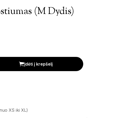
stiumas (M Dydis)
) kiekis
Įdėti į krepšelį
 nuo XS iki XL)