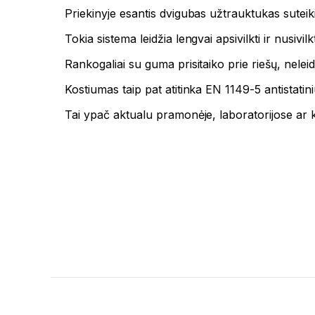
Priekinyje esantis dvigubas užtrauktukas sute
Tokia sistema leidžia lengvai apsivilkti ir nusi
Rankogaliai su guma prisitaiko prie riešų, ne
Kostiumas taip pat atitinka EN 1149-5 antistati
Tai ypač aktualu pramonėje, laboratorijose ar k