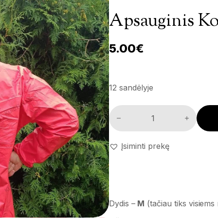
Apsauginis Ko
5.00
€
12 sandėlyje
Apsauginis kostiumas (M dydis
Įsiminti prekę
Dydis –
M
(tačiau tiks visiems