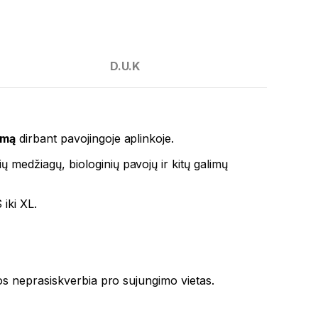
D.U.K
umą
dirbant pavojingoje aplinkoje.
 medžiagų, biologinių pavojų ir kitų galimų
iki XL.
os neprasiskverbia pro sujungimo vietas.