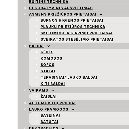
BUITINĖ TECHNIKA
DEKORATYVINIS APŠVIETIMAS
ASMENS PRIEŽIŪROS PRIETAISAI
BURNOS HIGIENOS PRIETAISAI
PLAUKŲ PRIEŽIŪROS TECHNIKA
SKUTIMOSI IR KIRPIMO PRIETAISAI
SVEIKATOS STEBĖJIMO PRIETAISAI
BALDAI
KĖDĖS
KOMODOS
SOFOS
STALAI
TERASINIAI/ LAUKO BALDAI
KITI BALDAI
VAIKAMS
ŽAISLAI
AUTOMOBILIŲ PRIEDAI
LAUKO PRAMOGOS
BASEINAI
BATUTAI
DEKORACIJOS