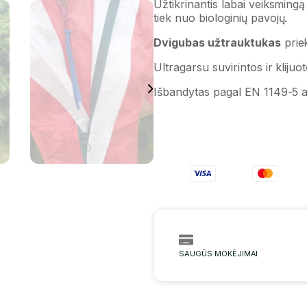
Užtikrinantis labai veiksming
tiek nuo biologinių pavojų.
Dvigubas užtrauktukas
priek
Ultragarsu suvirintos ir klijuot
Išbandytas pagal EN 1149-5 an
SAUGŪS MOKĖJIMAI