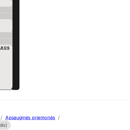
AKOS
/
Apsauginės priemonės
/
dis)