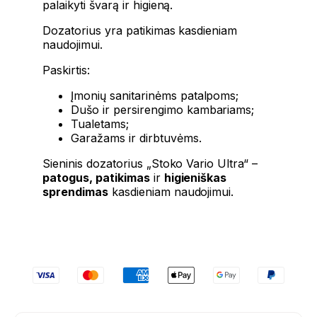
palaikyti švarą ir higieną.
Dozatorius yra patikimas kasdieniam
naudojimui.
Paskirtis:
Įmonių sanitarinėms patalpoms;
Dušo
ir
persirengimo kambariams;
Tualetams;
Garažams ir dirbtuvėms.
Sieninis dozatorius „Stoko Vario Ultra“ –
patogus, patikimas
ir
higieniškas
sprendimas
kasdieniam naudojimui.