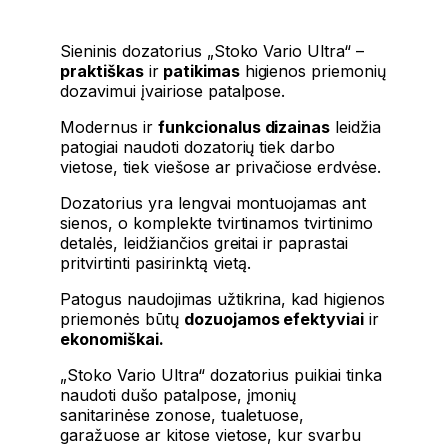
Sieninis dozatorius „Stoko Vario Ultra“ –
praktiškas
ir
patikimas
higienos priemonių
dozavimui įvairiose patalpose.
Modernus ir
funkcionalus dizainas
leidžia
patogiai naudoti dozatorių tiek darbo
vietose, tiek viešose ar privačiose erdvėse.
Dozatorius yra lengvai montuojamas ant
sienos, o komplekte tvirtinamos tvirtinimo
detalės, leidžiančios greitai ir paprastai
pritvirtinti pasirinktą vietą.
Patogus naudojimas užtikrina, kad higienos
priemonės būtų
dozuojamos efektyviai
ir
ekonomiškai.
„Stoko Vario Ultra“ dozatorius puikiai tinka
naudoti dušo patalpose, įmonių
sanitarinėse zonose, tualetuose,
garažuose ar kitose vietose, kur svarbu