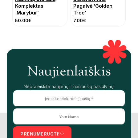
Komplektas
Pagalvė ‘Golden
‘Marybur’
Tree’
50.00
€
7.00
€
Naujienlaiškis
Nepraleiskite naujienų ir naujausių pasiūlymų!
PRENUMERUOTI!