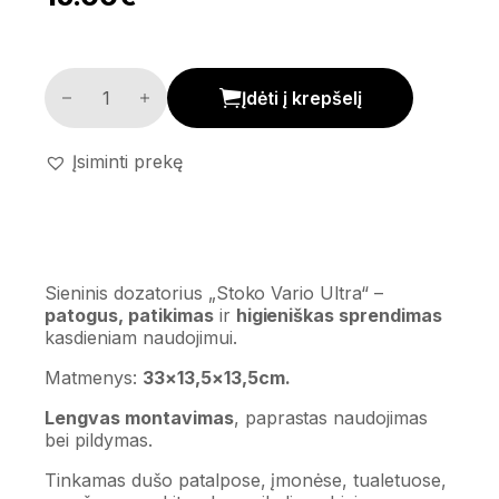
Sieninis dozatorius 'Stoko Vario Ultra' kiekis
Įdėti į krepšelį
Įsiminti prekę
Sieninis dozatorius „Stoko Vario Ultra“ –
patogus, patikimas
ir
higieniškas sprendimas
kasdieniam naudojimui.
Matmenys:
33×13,5×13,5cm.
Lengvas montavimas
, paprastas naudojimas
bei pildymas.
Tinkamas dušo patalpose, įmonėse, tualetuose,