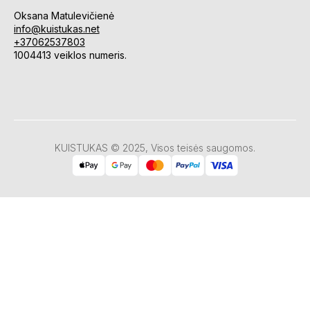
Oksana Matulevičienė
info@kuistukas.net
+37062537803
1004413 veiklos numeris.
KUISTUKAS © 2025, Visos teisės saugomos.