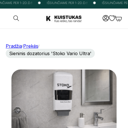
ČIAME PER 1-2D.D.!
IŠSIUNČIAME PER 1-2D.D.!
IŠSIUNČIAME PER 
Pradžia
Prekės
/
/
Sieninis dozatorius 'Stoko Vario Ultra'