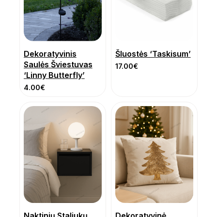
Dekoratyvinis
Šluostės ‘Taskisum’
Saulės Šviestuvas
17.00
€
‘Linny Butterfly’
4.00
€
Naktinių Staliukų
Dekoratyvinė