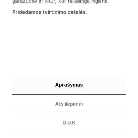
garažuose ar kitur, kur reikalinga higiena.
Pridedamos tvirtinimo detalės.
Aprašymas
Atsiliepimai
D.U.K