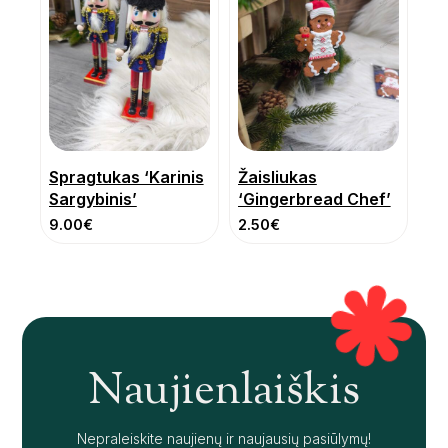
Spragtukas ‘Karinis
Žaisliukas
Sargybinis’
‘Gingerbread Chef’
9.00
€
2.50
€
Naujienlaiškis
Nepraleiskite naujienų ir naujausių pasiūlymų!