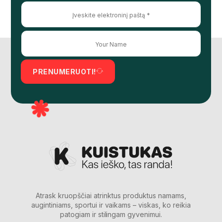
PRENUMERUOTI!
Atrask kruopščiai atrinktus produktus namams,
augintiniams, sportui ir vaikams – viskas, ko reikia
patogiam ir stilingam gyvenimui.