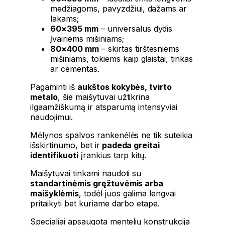
medžiagoms, pavyzdžiui, dažams ar
lakams;
60×395 mm
– universalus dydis
įvairiems mišiniams;
80×400 mm
– skirtas tirštesniems
mišiniams, tokiems kaip glaistai, tinkas
ar cementas.
Pagaminti iš
aukštos kokybės, tvirto
metalo
, šie maišytuvai užtikrina
ilgaamžiškumą ir atsparumą intensyviai
naudojimui.
Mėlynos spalvos rankenėlės ne tik suteikia
išskirtinumo, bet ir
padeda greitai
identifikuoti
įrankius tarp kitų.
Maišytuvai tinkami naudoti su
standartinėmis gręžtuvėmis arba
maišyklėmis
, todėl juos galima lengvai
pritaikyti bet kuriame darbo etape.
Specialiai apsaugota mentelių konstrukcija