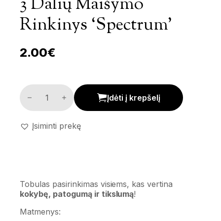
3 Dalių Maišymo
Rinkinys ‘Spectrum’
2.00
€
3 dalių maišymo rinkinys 'Spectrum' kiekis
Įdėti į krepšelį
Įsiminti prekę
Tobulas pasirinkimas visiems, kas vertina
kokybę, patogumą ir tikslumą
!
Matmenys: