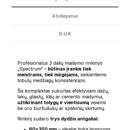
Atsiliepimai
D.U.K
Profesionalus
3 dalių maišymo rinkinys
„Spectrum“
–
būtinas įrankis tiek
meistrams, tiek mėgėjams,
siekiantiems
tobulų medžiagų konsistencijos.
Šis komplektas sukurtas efektyviam dažų,
lakų, glaistų, klijų ar cemento maišymui,
užtikrinant tolygų ir vientisumą
visiems
be oro burbuliukų ar spalvinių skirtumų.
Rinkinį sudaro
trys dydžio antgaliai:
60×350 mm
– idealiai tinka lengvoms