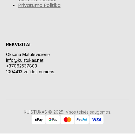
Privatumo Politika
REKVIZITAI:
Oksana Matulevičienė
info@kuistukas.net
+37062537803
1004413 veiklos numeris.
KUISTUKAS © 2025, Visos teisės saugomos.