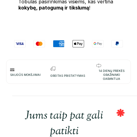
Tobulas pasirinkimas visiems, kas vertina
kokybę, patogumą ir tikslumą
!
14 DIENŲ PREKĖS
SAUGŪS MOKĖJIMAI
GRAŽINIMO
GREITAS PRISTATYMAS
GARANTIJA
Jums taip pat gali
patikti