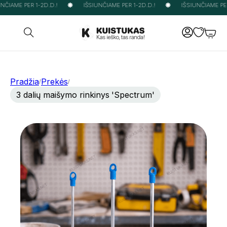
ČIAME PER 1-2D.D.!
IŠSIUNČIAME PER 1-2D.D.!
IŠSIUNČIAME PER 
Pradžia
Prekės
/
/
3 dalių maišymo rinkinys 'Spectrum'