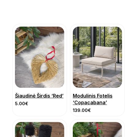
Šiaudinė Širdis ‘Red’
Modulinis Fotelis
‘Copacabana’
5.00
€
139.00
€