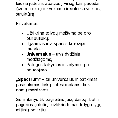
leidžia judėti iš apačios į viršų, kas padeda
išvengti oro įsiskverbimo ir suteikia vienodą
struktūrą.
Privalumai:
Užtikrina tolygų maišymą be oro
burbuliukų;
Ilgaamžis ir atsparus korozijai
metalas;
Universalus
– trys dydžiais
medžiagoms;
Patogus laikymas ir valymas po
naudojimo.
„Spectrum“
– tai universalus ir patikimas
pasirinkimas tiek profesionalams, tiek
namų meistrams.
Šis rinkinys tik pagreitins jūsų darbą, bet ir
pagerins galutinį, užtikrindamas tolygų lygų
mišinių paviršių.