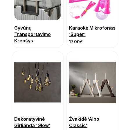
Gyvūnų
Karaokė Mikrofonas
Transportavimo
‘Super’
Krepšys
17.00
€
Dekoratyvinė
Žvakidė ‘Albo
Girlianda ‘Glow’
Classic’