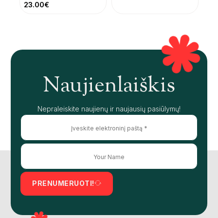
23.00
€
Naujienlaiškis
Nepraleiskite naujienų ir naujausių pasiūlymų!
PRENUMERUOTI!