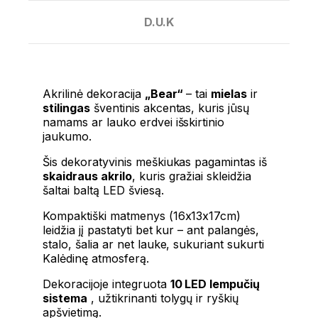
D.U.K
Akrilinė dekoracija
„Bear“
– tai
mielas
ir
stilingas
šventinis akcentas, kuris jūsų
namams ar lauko erdvei išskirtinio
jaukumo.
Šis dekoratyvinis meškiukas pagamintas iš
skaidraus akrilo
, kuris gražiai skleidžia
šaltai baltą LED šviesą.
Kompaktiški matmenys (16x13x17cm)
leidžia jį pastatyti bet kur – ant palangės,
stalo, šalia ar net lauke, sukuriant sukurti
Kalėdinę atmosferą.
Dekoracijoje integruota
10 LED lempučių
sistema
, užtikrinanti tolygų ir ryškių
apšvietimą.