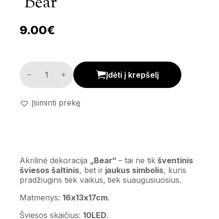
‘Bear’
9.00
€
Akrilinė dekoracija 'Bear' kiekis
Įdėti į krepšelį
Įsiminti prekę
Akrilinė dekoracija
„Bear“
– tai ne tik
šventinis
šviesos šaltinis
, bet ir
jaukus simbolis
, kuris
pradžiugins tiek vaikus, tiek suaugusiuosius.
Matmenys:
16x13x17cm
.
Šviesos skaičius:
10LED
.