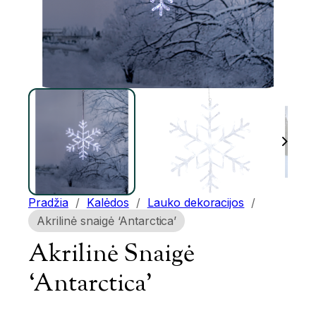
Pradžia
/
Kalėdos
/
Lauko dekoracijos
/
Akrilinė snaigė ‘Antarctica’
Akrilinė Snaigė
‘Antarctica’