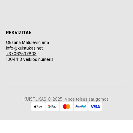
REKVIZITAI:
Oksana Matulevičienė
info@kuistukas.net
+37062537803
1004413 veiklos numeris.
KUISTUKAS © 2025, Visos teisės saugomos.