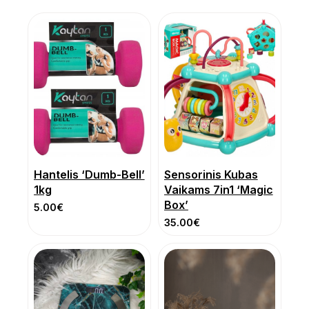
Hantelis ‘Dumb-Bell’
Sensorinis Kubas
1kg
Vaikams 7in1 ‘Magic
Box’
5.00
€
35.00
€