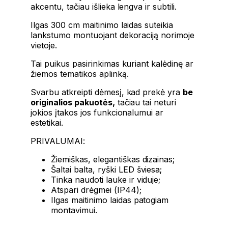
akcentu, tačiau išlieka lengva ir subtili.
Ilgas 300 cm maitinimo laidas suteikia
lankstumo montuojant dekoraciją norimoje
vietoje.
Tai puikus pasirinkimas kuriant kalėdinę ar
žiemos tematikos aplinką.
Svarbu atkreipti dėmesį, kad prekė yra
be
originalios pakuotės,
tačiau tai neturi
jokios įtakos jos funkcionalumui ar
estetikai.
PRIVALUMAI:
Žiemiškas, elegantiškas dizainas;
Šaltai balta, ryški LED šviesa;
Tinka naudoti lauke ir viduje;
Atspari drėgmei (IP44);
Ilgas maitinimo laidas patogiam
montavimui.