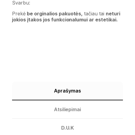
Svarbu:
Prekė
be orginalios pakuotės,
tačiau tai
neturi
jokios įtakos jos funkcionalumui ar estetikai.
Aprašymas
Atsiliepimai
D.U.K