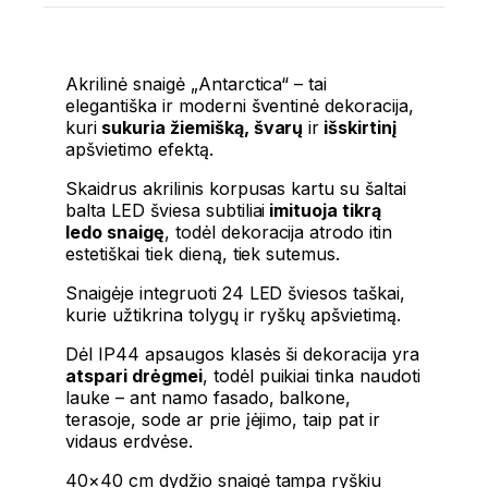
Akrilinė snaigė „Antarctica“ – tai
elegantiška ir moderni šventinė dekoracija,
kuri
sukuria žiemišką, švarų
ir
išskirtinį
apšvietimo efektą.
Skaidrus akrilinis korpusas kartu su šaltai
balta LED šviesa subtiliai
imituoja tikrą
ledo snaigę
, todėl dekoracija atrodo itin
estetiškai tiek dieną, tiek sutemus.
Snaigėje integruoti 24 LED šviesos taškai,
kurie užtikrina tolygų ir ryškų apšvietimą.
Dėl IP44 apsaugos klasės ši dekoracija yra
atspari drėgmei
, todėl puikiai tinka naudoti
lauke – ant namo fasado, balkone,
terasoje, sode ar prie įėjimo, taip pat ir
vidaus erdvėse.
40×40 cm dydžio snaigė tampa ryškiu