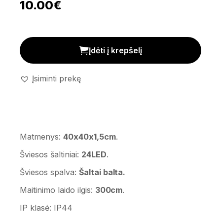
10.00
€
Akrilinė snaigė 'Antarctica' kiekis
Įdėti į krepšelį
Įsiminti prekę
Matmenys:
40x40x1,5cm
.
Šviesos šaltiniai:
24LED
.
Šviesos spalva:
Šaltai balta.
Maitinimo laido ilgis:
300cm
.
IP klasė: IP44