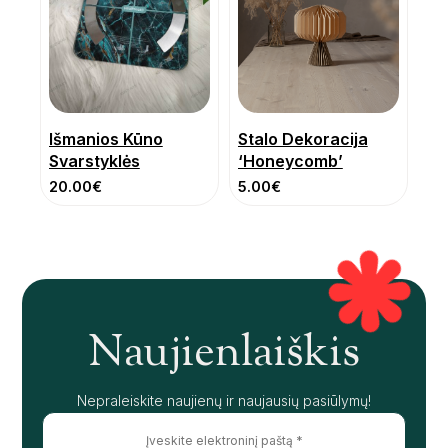
Išmanios Kūno
Stalo Dekoracija
Svarstyklės
‘Honeycomb’
20.00
€
5.00
€
Naujienlaiškis
Nepraleiskite naujienų ir naujausių pasiūlymų!