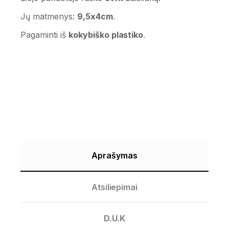
Jų matmenys:
9,5x4cm
.
Pagaminti iš
kokybiško plastiko
.
Aprašymas
Atsiliepimai
D.U.K