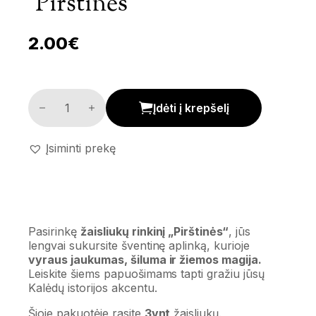
‘Pirštinės’
2.00
€
Žaisliukų komplektas 'Pirštinės' kiekis
Įdėti į krepšelį
Įsiminti prekę
Pasirinkę
žaisliukų rinkinį „Pirštinės“
, jūs
lengvai sukursite šventinę aplinką, kurioje
vyraus jaukumas, šiluma ir žiemos magija.
Leiskite šiems papuošimams tapti gražiu jūsų
Kalėdų istorijos akcentu.
Šioje pakuotėje rasite
3vnt
žaisliukų.