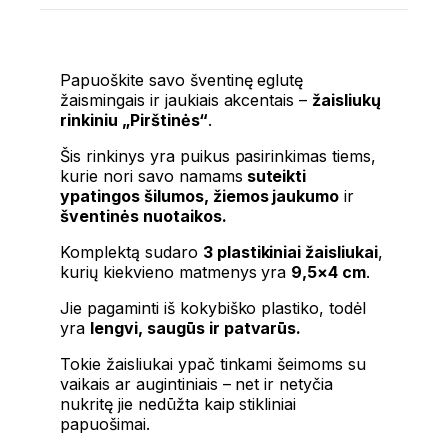
Papuoškite savo šventinę eglutę
žaismingais ir jaukiais akcentais –
žaisliukų
rinkiniu „Pirštinės“
.
Šis rinkinys yra puikus pasirinkimas tiems,
kurie nori savo namams
suteikti
ypatingos šilumos, žiemos jaukumo
ir
šventinės nuotaikos.
Komplektą sudaro
3 plastikiniai žaisliukai
,
kurių kiekvieno matmenys yra
9,5×4 cm
.
Jie pagaminti iš kokybiško plastiko, todėl
yra
lengvi, saugūs ir patvarūs.
Tokie žaisliukai ypač tinkami šeimoms su
vaikais ar augintiniais – net ir netyčia
nukritę jie nedūžta kaip stikliniai
papuošimai.