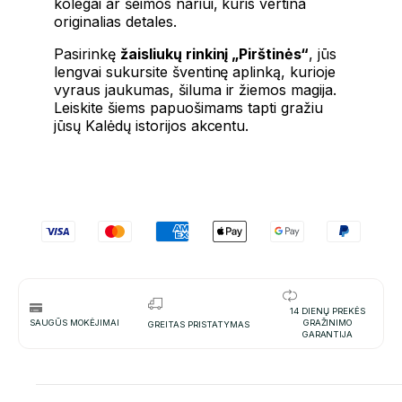
kolegai ar šeimos nariui, kuris vertina
originalias detales.
Pasirinkę
žaisliukų rinkinį „Pirštinės“
, jūs
lengvai sukursite šventinę aplinką, kurioje
vyraus jaukumas, šiluma ir žiemos magija.
Leiskite šiems papuošimams tapti gražiu
jūsų Kalėdų istorijos akcentu.
14 DIENŲ PREKĖS
SAUGŪS MOKĖJIMAI
GRAŽINIMO
GREITAS PRISTATYMAS
GARANTIJA