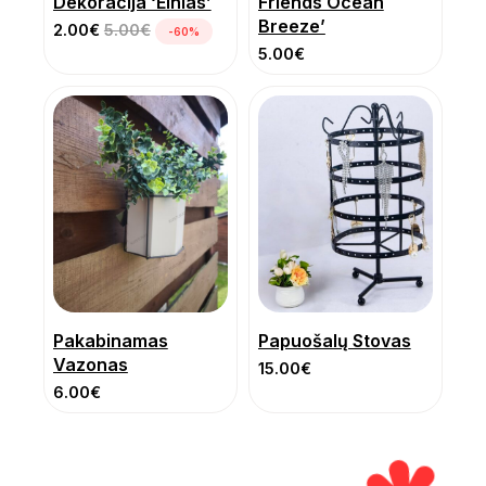
Dekoracija ‘Elnias’
Friends Ocean
Breeze’
2.00
€
5.00
€
-60%
5.00
€
Pakabinamas
Papuošalų Stovas
Vazonas
15.00
€
6.00
€