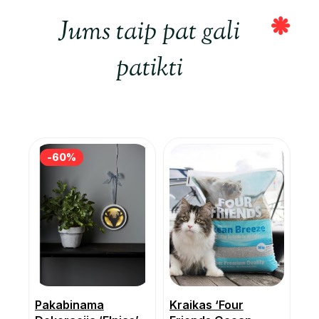
Jums taip pat gali
patikti
-60%
-60%
Pakabinama
Kraikas ‘Four