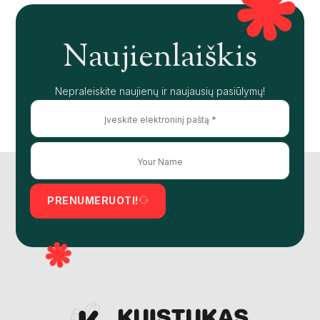
Naujienlaiškis
Nepraleiskite naujienų ir naujausių pasiūlymų!
PRENUMERUOTI!