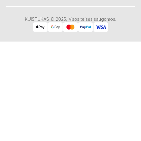
KUISTUKAS © 2025, Visos teisės saugomos.