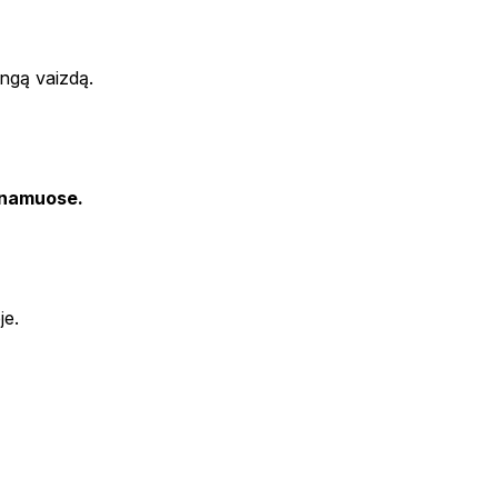
ingą vaizdą.
i namuose.
je.