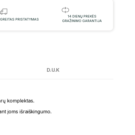
14 DIENŲ PREKĖS
GREITAS PRISTATYMAS
GRAŽINIMO GARANTIJA
D.U.K
arų komplektas.
iant joms išraiškingumo.