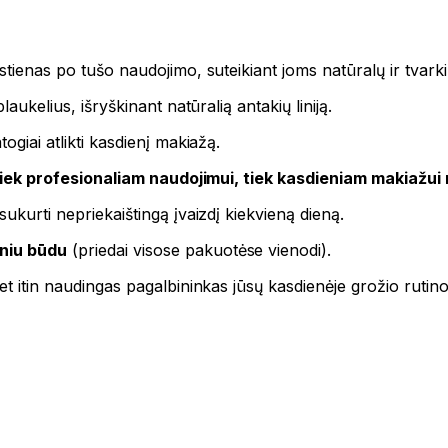
stienas po tušo naudojimo, suteikiant joms natūralų ir tvark
laukelius, išryškinant natūralią antakių liniją.
ogiai atlikti kasdienį makiažą.
iek profesionaliam naudojimui, tiek kasdieniam makiažu
sukurti nepriekaištingą įvaizdį kiekvieną dieną.
iniu būdu
(priedai visose pakuotėse vienodi).
et itin naudingas pagalbininkas jūsų kasdienėje grožio rutino