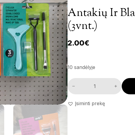
Antakių Ir Bl
(3vnt.)
2.00
€
10 sandėlyje
Antakių ir blakstienų priedų ri
Įsiminti prekę