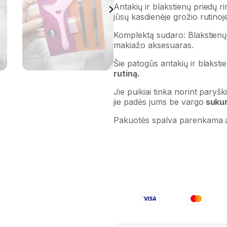
Antakių ir blakstienų priedų r
jūsų kasdienėje grožio rutinoj
Komplektą sudaro: Blakstienų 
makiažo aksesuaras.
Šie patogūs antakių ir blakst
rutiną.
Jie puikiai tinka norint paryš
jie padės jums be vargo
sukur
Pakuotės spalva parenkama ats