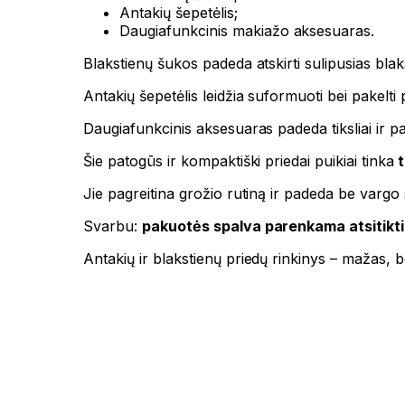
Antakių šepetėlis;
Daugiafunkcinis makiažo aksesuaras.
Blakstienų šukos padeda atskirti sulipusias blak
Antakių šepetėlis leidžia suformuoti bei pakelti p
Daugiafunkcinis aksesuaras padeda tiksliai ir pat
Šie patogūs ir kompaktiški priedai puikiai tinka
t
Jie pagreitina grožio rutiną ir padeda be vargo 
Svarbu:
pakuotės spalva parenkama atsitikt
Antakių ir blakstienų priedų rinkinys – mažas, b