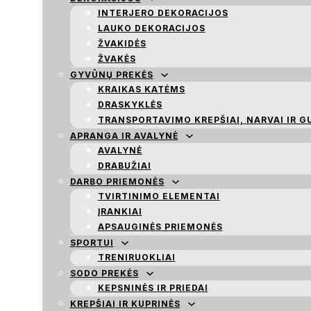
INTERJERO DEKORACIJOS
LAUKO DEKORACIJOS
ŽVAKIDĖS
ŽVAKĖS
GYVŪNŲ PREKĖS
KRAIKAS KATĖMS
DRASKYKLĖS
TRANSPORTAVIMO KREPŠIAI, NARVAI IR G
APRANGA IR AVALYNĖ
AVALYNĖ
DRABUŽIAI
DARBO PRIEMONĖS
TVIRTINIMO ELEMENTAI
ĮRANKIAI
APSAUGINĖS PRIEMONĖS
SPORTUI
TRENIRUOKLIAI
SODO PREKĖS
KEPSNINĖS IR PRIEDAI
KREPŠIAI IR KUPRINĖS