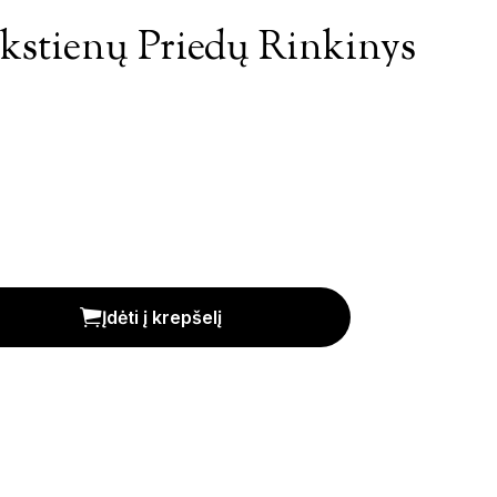
akstienų Priedų Rinkinys
nkinys (3vnt.) kiekis
Įdėti į krepšelį