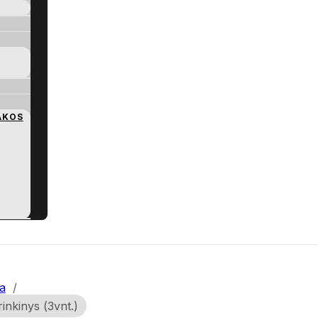
AKOS
a
/
rinkinys (3vnt.)