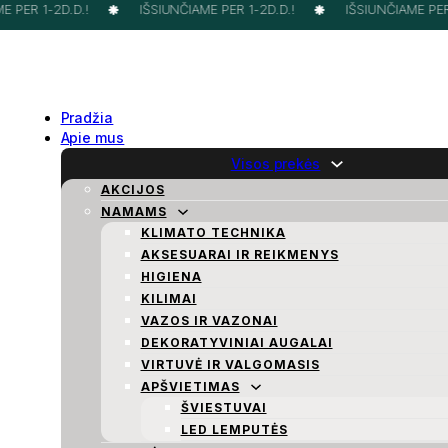
PER 1-2D.D.!
IŠSIUNČIAME PER 1-2D.D.!
IŠSIUNČIAME PER 1
Pradžia
Apie mus
Visos prekės
AKCIJOS
NAMAMS
KLIMATO TECHNIKA
AKSESUARAI IR REIKMENYS
HIGIENA
KILIMAI
VAZOS IR VAZONAI
DEKORATYVINIAI AUGALAI
VIRTUVĖ IR VALGOMASIS
APŠVIETIMAS
ŠVIESTUVAI
LED LEMPUTĖS