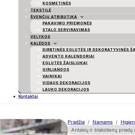
KOSMETINĖS
TEKSTILĖ
ŠVENČIŲ ATRIBUTIKA
PAKAVIMO PRIEMONĖS
STALO SERVIRAVIMAS
VELYKOS
KALĖDOS
DIRBTINĖS EGLUTĖS IR DEKORATYVINĖS Š
ADVENTO KALENDORIAI
EGLUTĖS ŽAISLIUKAI
GIRLIANDOS
VAINIKAI
VIDAUS DEKORACIJOS
LAUKO DEKORACIJOS
Kontaktai
Pradžia
/
Namams
/
Higien
Antakių ir blakstienų priedų 