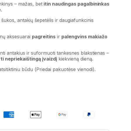
inkinys – mažas, bet
itin naudingas pagalbininkas
e.
šukos, antakių šepetėlis ir daugiafunkcinis
ienų aksesuarai
pagreitins
ir
palengvins makiažo
kinti antakius ir suformuoti tankesnes blakstienas –
ti nepriekaištingą įvaizdį
kiekvieną dieną.
itiktiniu būdu (Priedai pakuotėse vienodi).