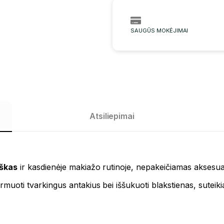
SAUGŪS MOKĖJIMAI
Atsiliepimai
škas
ir kasdienėje makiažo rutinoje, nepakeičiamas aksesu
ormuoti tvarkingus antakius bei iššukuoti blakstienas, suteik