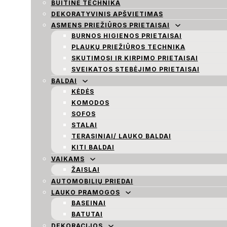
BUITINĖ TECHNIKA
DEKORATYVINIS APŠVIETIMAS
ASMENS PRIEŽIŪROS PRIETAISAI
BURNOS HIGIENOS PRIETAISAI
PLAUKŲ PRIEŽIŪROS TECHNIKA
SKUTIMOSI IR KIRPIMO PRIETAISAI
SVEIKATOS STEBĖJIMO PRIETAISAI
BALDAI
KĖDĖS
KOMODOS
SOFOS
STALAI
TERASINIAI/ LAUKO BALDAI
KITI BALDAI
VAIKAMS
ŽAISLAI
AUTOMOBILIŲ PRIEDAI
LAUKO PRAMOGOS
BASEINAI
BATUTAI
DEKORACIJOS