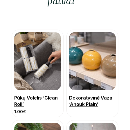
patikti
Pūkų Volelis ‘Clean
Dekoratyvinė Vaza
Roll’
‘Anouk Plain’
1.00
€