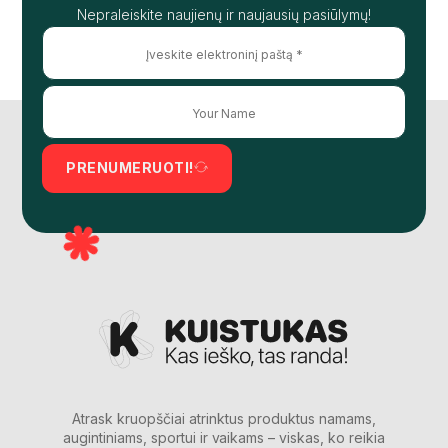
Nepraleiskite naujienų ir naujausių pasiūlymų!
PRENUMERUOTI!
Atrask kruopščiai atrinktus produktus namams,
augintiniams, sportui ir vaikams – viskas, ko reikia