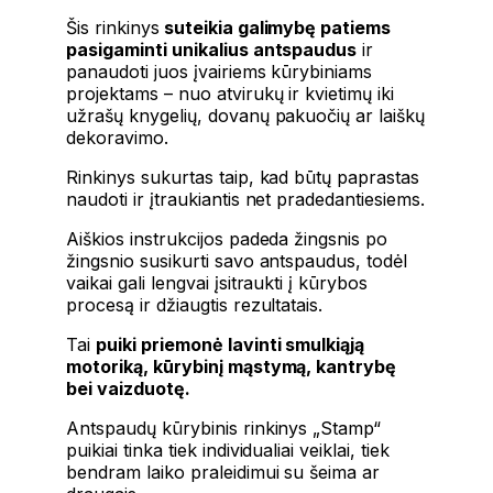
Šis rinkinys
suteikia galimybę patiems
pasigaminti unikalius antspaudus
ir
panaudoti juos įvairiems kūrybiniams
projektams – nuo atvirukų ir kvietimų iki
užrašų knygelių, dovanų pakuočių ar laiškų
dekoravimo.
Rinkinys sukurtas taip, kad būtų paprastas
naudoti ir įtraukiantis net pradedantiesiems.
Aiškios instrukcijos padeda žingsnis po
žingsnio susikurti savo antspaudus, todėl
vaikai gali lengvai įsitraukti į kūrybos
procesą ir džiaugtis rezultatais.
Tai
puiki priemonė lavinti smulkiąją
motoriką, kūrybinį mąstymą, kantrybę
bei vaizduotę.
Antspaudų kūrybinis rinkinys „Stamp“
puikiai tinka tiek individualiai veiklai, tiek
bendram laiko praleidimui su šeima ar