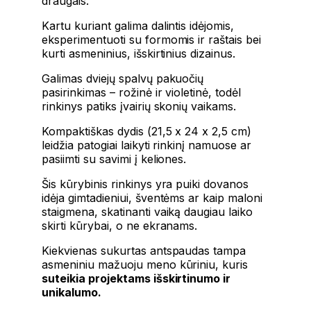
draugais.
Kartu kuriant galima dalintis idėjomis,
eksperimentuoti su formomis ir raštais bei
kurti asmeninius, išskirtinius dizainus.
Galimas dviejų spalvų pakuočių
pasirinkimas – rožinė ir violetinė, todėl
rinkinys patiks įvairių skonių vaikams.
Kompaktiškas dydis (21,5 x 24 x 2,5 cm)
leidžia patogiai laikyti rinkinį namuose ar
pasiimti su savimi į keliones.
Šis kūrybinis rinkinys yra puiki dovanos
idėja gimtadieniui, šventėms ar kaip maloni
staigmena, skatinanti vaiką daugiau laiko
skirti kūrybai, o ne ekranams.
Kiekvienas sukurtas antspaudas tampa
asmeniniu mažuoju meno kūriniu, kuris
suteikia projektams išskirtinumo ir
unikalumo.