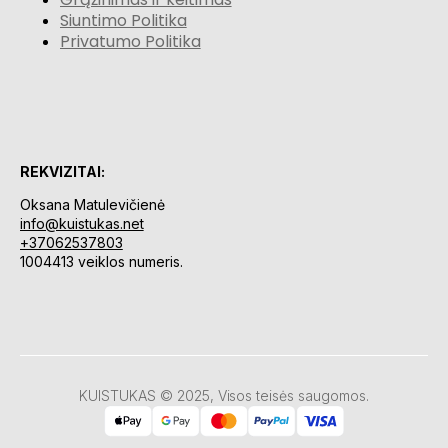
Siuntimo Politika
Privatumo Politika
REKVIZITAI:
Oksana Matulevičienė
info@kuistukas.net
+37062537803
1004413 veiklos numeris.
KUISTUKAS © 2025, Visos teisės saugomos.