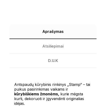
Aprašymas
Atsiliepimai
D.U.K
Antspaudų kūrybinis rinkinys „Stamp“ – tai
puikus pasirinkimas vaikams ir
kūrybiškiems žmonėms,
kurie mėgsta
kurti, dekoruoti ir įgyvendinti originalias
idėjas.