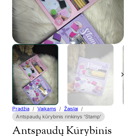
Pradžia
/
Vaikams
/
Žaislai
/
Antspaudų kūrybinis rinkinys ‘Stamp’
Antspaudų Kūrybinis