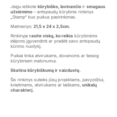
Jeigu ieškote
kūrybiško, lavinančio
ir
smagaus
užsiėmimo
– antspaudų kūrybinis rinkinys
„Stamp“ bus puikus pasirinkimas.
Matmenys:
21,5 x 24 x 2,5cm.
Rinkinyje
rasite viską, ko reikia
kūrybinėms
idėjoms įgyvendinti ar pradėti savo antspaudų
kūrimo nuotykį.
Puikiai tinka atvirukams, dovanoms ar tiesiog
kūrybiniam malonumui.
Skatina kūrybiškumą ir vaizduotę.
Šis rinkinys suteiks jūsų projektams, pavyzdžiui,
kvietimams, atvirukams ar laiškams,
unikalų
charakterį.