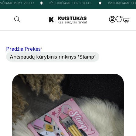
ČIAME PER 1-2D.D.!
IŠSIUNČIAME PER 1-2D.D.!
IŠSIUNČIAME PER 
Pradžia
Prekės
/
/
Antspaudų kūrybinis rinkinys 'Stamp'