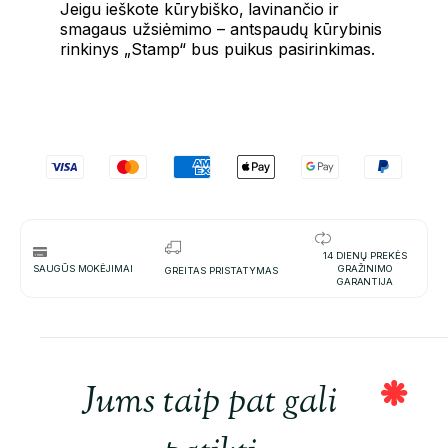
Jeigu ieškote kūrybiško, lavinančio ir
smagaus užsiėmimo – antspaudų kūrybinis
rinkinys „Stamp“ bus puikus pasirinkimas.
14 DIENŲ PREKĖS
SAUGŪS MOKĖJIMAI
GRAŽINIMO
GREITAS PRISTATYMAS
GARANTIJA
Jums taip pat gali