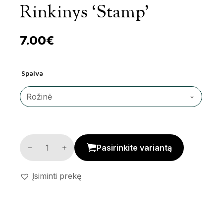
Rinkinys ‘Stamp’
7.00
€
Spalva
Antspaudų kūrybinis rinkinys 'Stamp' kiekis
Pasirinkite variantą
Įsiminti prekę