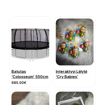
Batutas
Interaktyvi Lėlytė
‘Colosseum’ 550cm
‘Cry Babies’
685.00
€