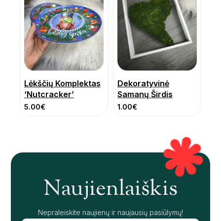
Lėkščių Komplektas
Dekoratyvinė
‘Nutcracker’
Samanų Širdis
5.00
€
1.00
€
Naujienlaiškis
Nepraleiskite naujienų ir naujausių pasiūlymų!