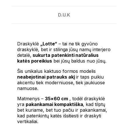
D.U.K
Draskyklė
„Lotte“
– tai ne tik gyvūno
draskyklė, bet ir stilinga jūsų namų interjero
detalė,
sukurta patenkinti natūralius
katės poreikius
bei jūsų baldus nuo jūsų.
Šis unikalus kaktuso formos modelis
neabejotinai patrauks akį
ir taps puikiu
akcentu tiek moderniuose, tiek jaukiuose
namuose.
Matmenys –
35×60 cm
, todėl draskyklė
yra
pakankamai kompaktiška
, kad tilptų
bet kuriame, bet tuo pačiu ir pakankamai,
kad patenkintų katės išsitiesti ir draskyti
vertikaliai.