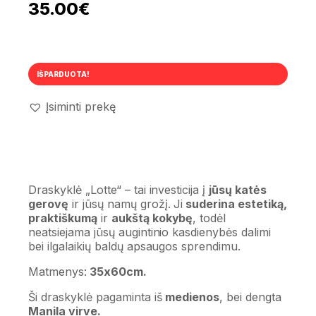
35.00
€
IŠPARDUOTA!
Įsiminti prekę
Draskyklė „Lotte“ – tai investicija į
jūsų katės
gerovę
ir jūsų namų grožį. Ji
suderina estetiką,
praktiškumą
ir
aukštą kokybę
, todėl
neatsiejama jūsų augintinio kasdienybės dalimi
bei ilgalaikių baldų apsaugos sprendimu.
Matmenys:
35x60cm.
Ši draskyklė pagaminta iš
medienos
, bei dengta
Manila virve.