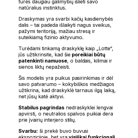
turės daugiau galimybių išlieti savo
natūralius instinktus.
Draskymas yra svarbi kačių kasdienybės
dalis – tai padeda išlaikyti nagus sveikus,
pažymi teritoriją, mažiau stresą ir
suteikiamą fizinio aktyvumo.
Turėdami tinkamą draskyklę kaip „Lotte“,
jūs užtikrinsite, kad šie
poreikiai būtų
patenkinti namuose
, o baldais, kilimai ir
sienos liktų nepažeisti.
Šis modelis yra puikus pasirinkimas ir dėl
savo patvarumo – kokybiškos medžiagos
užtikrina, kad draskyklė tarnaus ilgą laiką,
net jūsų katė aktyvi.
Stabilus pagrindas
nedraskyklei lengvai
apvirsti, o neutralios spalvos puikiai dera
prie įvairių interjero stilių.
Svarbu:
ši prekė buvo buvusi
ekspozicijoje, bet yra
visiškai funkcionali