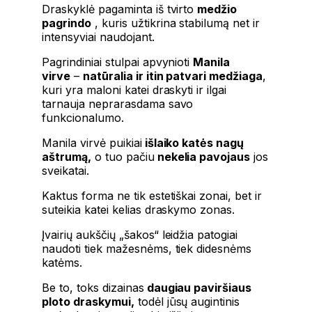
Draskyklė pagaminta iš tvirto
medžio
pagrindo
, kuris užtikrina stabilumą net ir
intensyviai naudojant.
Pagrindiniai stulpai apvynioti
Manila
virve
–
natūralia ir itin patvari medžiaga
,
kuri yra maloni katei draskyti ir ilgai
tarnauja neprarasdama savo
funkcionalumo.
Manila virvė puikiai
išlaiko katės nagų
aštrumą,
o tuo pačiu
nekelia pavojaus
jos
sveikatai.
Kaktus forma ne tik estetiškai zonai, bet ir
suteikia katei kelias draskymo zonas.
Įvairių aukščių „šakos“ leidžia patogiai
naudoti tiek mažesnėms, tiek didesnėms
katėms.
Be to, toks dizainas
daugiau paviršiaus
ploto draskymui,
todėl jūsų augintinis