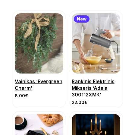
New
Vainikas ‘Evergreen
Rankinis Elektrinis
Charm’
Mikseris ‘Adela
300112XMK’
8.00
€
22.00
€