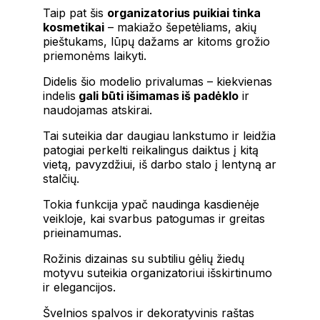
Taip pat šis
organizatorius puikiai tinka
kosmetikai
– makiažo šepetėliams, akių
pieštukams, lūpų dažams ar kitoms grožio
priemonėms laikyti.
Didelis šio modelio privalumas – kiekvienas
indelis
gali būti išimamas iš padėklo
ir
naudojamas atskirai.
Tai suteikia dar daugiau lankstumo ir leidžia
patogiai perkelti reikalingus daiktus į kitą
vietą, pavyzdžiui, iš darbo stalo į lentyną ar
stalčių.
Tokia funkcija ypač naudinga kasdienėje
veikloje, kai svarbus patogumas ir greitas
prieinamumas.
Rožinis dizainas su subtiliu gėlių žiedų
motyvu suteikia organizatoriui išskirtinumo
ir elegancijos.
Švelnios spalvos ir dekoratyvinis raštas