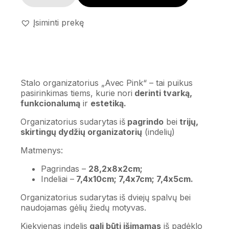
Įsiminti prekę
Stalo organizatorius „Avec Pink“ – tai puikus
pasirinkimas tiems, kurie nori
derinti tvarką,
funkcionalumą
ir
estetiką.
Organizatorius sudarytas iš
pagrindo
bei
trijų,
skirtingų dydžių organizatorių
(indelių)
Matmenys:
Pagrindas –
28,2x8x2cm;
Indeliai –
7,4x10cm; 7,4x7cm; 7,4x5cm.
Organizatorius sudarytas iš dviejų spalvų bei
naudojamas gėlių žiedų motyvas.
Kiekvienas indelis
gali būti išimamas
iš padėklo