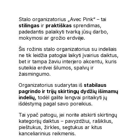
Stalo organizatorius „Avec Pink“ – tai
stilingas
ir
praktiškas
sprendimas,
padedantis palaikyti tvarką jūsų darbo,
mokymosi ar grožio erdvėje.
Šis rožinis stalo organizatorius su indeliais
ne tik leidžia patogiai laikyti įvairius daiktus,
bet ir tampa žaviu interjero akcentu, kuris
suteikia erdvei šilumos, spalvų ir
žaismingumo.
Organizatorius sudarytas iš
stabilaus
pagrindo ir trijų skirtingų dydžių išimamų
indelių,
todėl galite lengvai pritaikyti jų
išdėstymą pagal savo poreikius.
Tai ypač patogu, jei norite atskirti skirtingų
kategorijų daiktus – pavyzdžiui, rašiklius,
pieštukus, žirkles, segtukus ar kitus
kanceliarinius reikmenis.