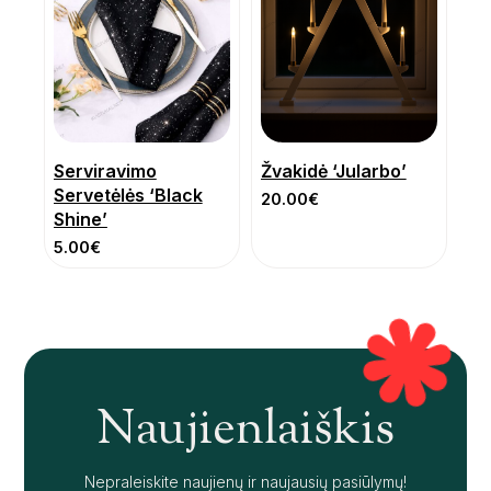
Serviravimo
Žvakidė ‘Jularbo’
Servetėlės ‘Black
20.00
€
Shine’
5.00
€
Naujienlaiškis
Nepraleiskite naujienų ir naujausių pasiūlymų!