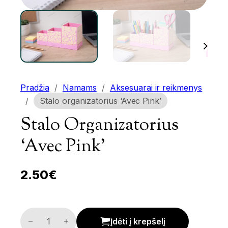
Pradžia
/
Namams
/
Aksesuarai ir reikmenys
/
Stalo organizatorius ‘Avec Pink’
Stalo Organizatorius
‘Avec Pink’
2.50
€
Stalo organizatorius 'Avec Pink' kiekis
Įdėti į krepšelį