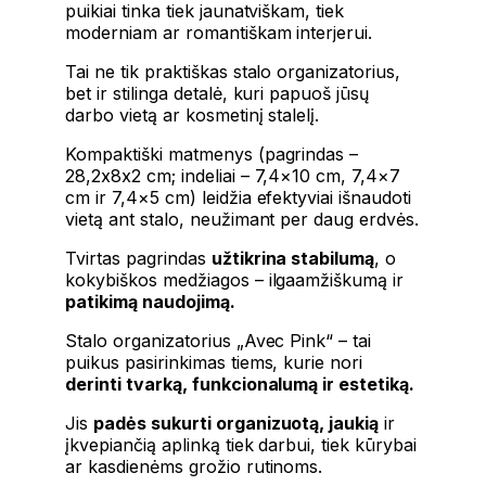
puikiai tinka tiek jaunatviškam, tiek
moderniam ar romantiškam interjerui.
Tai ne tik praktiškas stalo organizatorius,
bet ir stilinga detalė, kuri papuoš jūsų
darbo vietą ar kosmetinį stalelį.
Kompaktiški matmenys (pagrindas –
28,2x8x2 cm; indeliai – 7,4×10 cm, 7,4×7
cm ir 7,4×5 cm) leidžia efektyviai išnaudoti
vietą ant stalo, neužimant per daug erdvės.
Tvirtas pagrindas
užtikrina stabilumą
, o
kokybiškos medžiagos – ilgaamžiškumą ir
patikimą naudojimą.
Stalo organizatorius „Avec Pink“ – tai
puikus pasirinkimas tiems, kurie nori
derinti tvarką, funkcionalumą ir estetiką.
Jis
padės sukurti organizuotą, jaukią
ir
įkvepiančią aplinką tiek darbui, tiek kūrybai
ar kasdienėms grožio rutinoms.