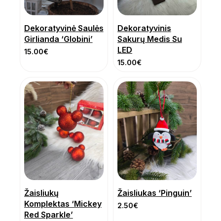
Dekoratyvinė Saulės
Dekoratyvinis
Girlianda ‘Globini’
Sakurų Medis Su
LED
15.00
€
15.00
€
Žaisliukų
Žaisliukas ‘Pinguin’
Komplektas ‘Mickey
2.50
€
Red Sparkle’