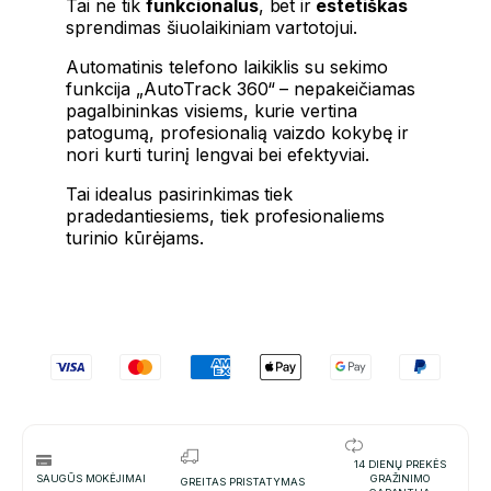
Tai ne tik
funkcionalus
, bet ir
estetiškas
sprendimas šiuolaikiniam vartotojui.
Automatinis telefono laikiklis su sekimo
funkcija „AutoTrack 360“ – nepakeičiamas
pagalbininkas visiems, kurie vertina
patogumą, profesionalią vaizdo kokybę ir
nori kurti turinį lengvai bei efektyviai.
Tai idealus pasirinkimas tiek
pradedantiesiems, tiek profesionaliems
turinio kūrėjams.
14 DIENŲ PREKĖS
SAUGŪS MOKĖJIMAI
GRAŽINIMO
GREITAS PRISTATYMAS