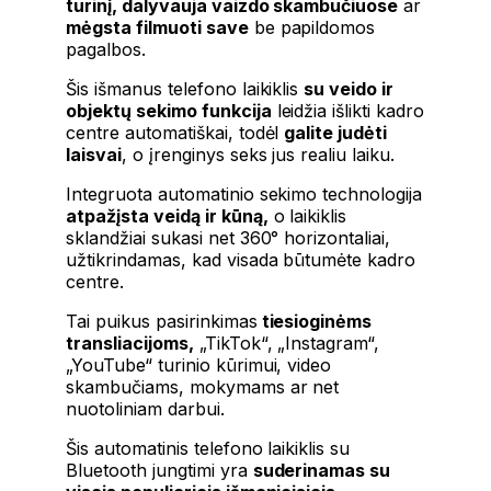
turinį, dalyvauja vaizdo skambučiuose
ar
mėgsta filmuoti save
be papildomos
pagalbos.
Šis išmanus telefono laikiklis
su veido ir
objektų sekimo funkcija
leidžia išlikti kadro
centre automatiškai, todėl
galite judėti
laisvai
, o įrenginys seks jus realiu laiku.
Integruota automatinio sekimo technologija
atpažįsta veidą ir kūną,
o laikiklis
sklandžiai sukasi net 360° horizontaliai,
užtikrindamas, kad visada būtumėte kadro
centre.
Tai puikus pasirinkimas
tiesioginėms
transliacijoms,
„TikTok“, „Instagram“,
„YouTube“ turinio kūrimui, video
skambučiams, mokymams ar net
nuotoliniam darbui.
Šis automatinis telefono laikiklis su
Bluetooth jungtimi yra
suderinamas su