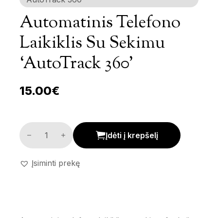
Automatinis Telefono
Laikiklis Su Sekimu
‘AutoTrack 360’
15.00
€
Automatinis telefono laikiklis su sekimu 'AutoTrack 360
Įdėti į krepšelį
Įsiminti prekę