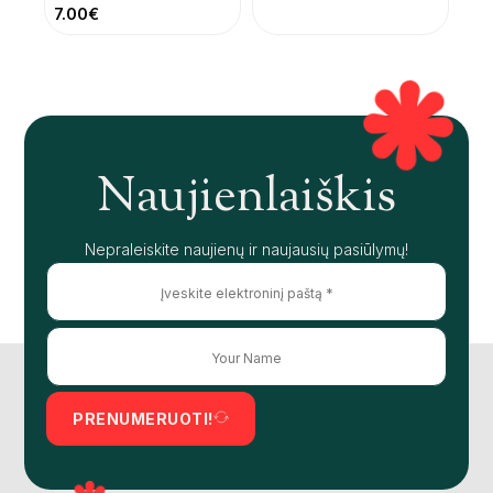
7.00
€
Naujienlaiškis
Nepraleiskite naujienų ir naujausių pasiūlymų!
PRENUMERUOTI!