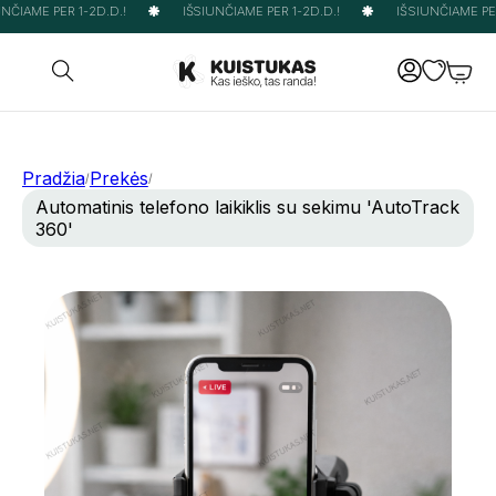
ČIAME PER 1-2D.D.!
IŠSIUNČIAME PER 1-2D.D.!
IŠSIUNČIAME PER 
Pradžia
Prekės
/
/
Automatinis telefono laikiklis su sekimu 'AutoTrack
360'