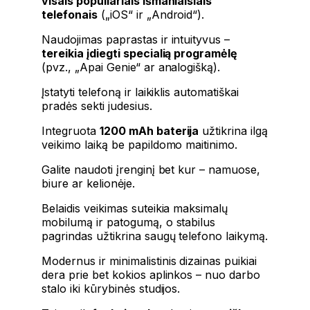
visais populiariais išmaniaisiais
telefonais
(„iOS“ ir „Android“).
Naudojimas paprastas ir intuityvus –
tereikia įdiegti specialią programėlę
(pvz., „Apai Genie“ ar analogišką).
Įstatyti telefoną ir laikiklis automatiškai
pradės sekti judesius.
Integruota
1200 mAh baterija
užtikrina ilgą
veikimo laiką be papildomo maitinimo.
Galite naudoti įrenginį bet kur – namuose,
biure ar kelionėje.
Belaidis veikimas suteikia maksimalų
mobilumą ir patogumą, o stabilus
pagrindas užtikrina saugų telefono laikymą.
Modernus ir minimalistinis dizainas puikiai
dera prie bet kokios aplinkos – nuo darbo
stalo iki kūrybinės studijos.