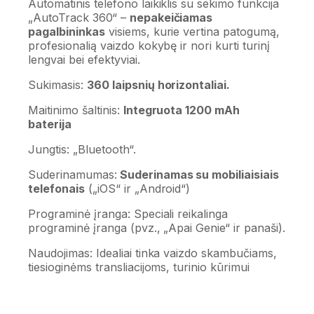
Automatinis telefono laikiklis su sekimo funkcija
„AutoTrack 360“ –
nepakeičiamas
pagalbininkas
visiems, kurie vertina patogumą,
profesionalią vaizdo kokybę ir nori kurti turinį
lengvai bei efektyviai.
Sukimasis:
360 laipsnių horizontaliai.
Maitinimo šaltinis:
Integruota 1200 mAh
baterija
Jungtis: „Bluetooth“.
Suderinamumas:
Suderinamas su mobiliaisiais
telefonais
(„iOS“ ir „Android“)
Programinė įranga: Speciali reikalinga
programinė įranga (pvz., „Apai Genie“ ir panaši).
Naudojimas: Idealiai tinka vaizdo skambučiams,
tiesioginėms transliacijoms, turinio kūrimui