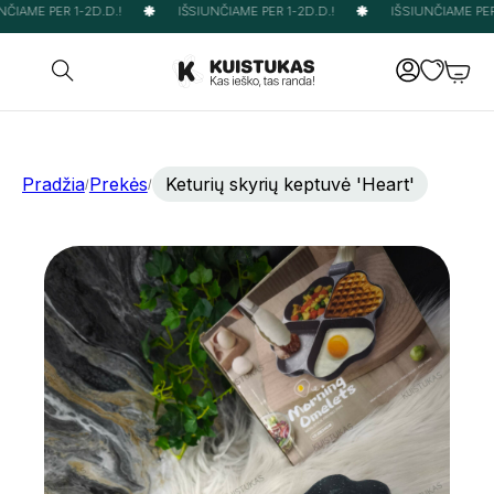
ČIAME PER 1-2D.D.!
IŠSIUNČIAME PER 1-2D.D.!
IŠSIUNČIAME PER 
Pradžia
Prekės
Keturių skyrių keptuvė 'Heart'
/
/