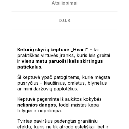
Atsiliepimai
D.U.K
Keturių skyrių keptuvė
„Heart“
– tai
praktiškas virtuvės įrankis, kuris leis greitai
ir
vienu metu paruošti kelis skirtingus
patiekalus
.
Ši keptuvė ypač patogi tiems, kurie mėgsta
pusryčius – kiaušinius, omletus, blynelius
ar mini daržovių paplotėlius.
Keptuvė pagaminta iš aukštos kokybės
nelipnios dangos
, todėl maistas kepa
tolygiai ir neprilimpa.
Tvirtas paviršius padengtas granitiniu
efektu, kuris ne tik atrodo estetiškai, bet ir