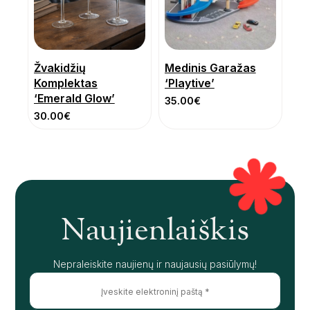
Žvakidžių
Medinis Garažas
Komplektas
‘Playtive’
‘Emerald Glow’
35.00
€
30.00
€
Naujienlaiškis
Nepraleiskite naujienų ir naujausių pasiūlymų!