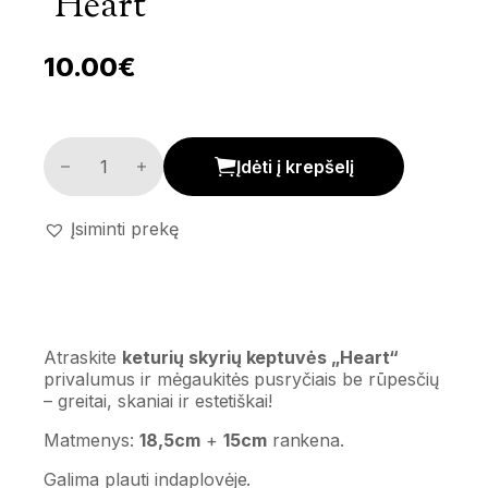
‘Heart’
10.00
€
Keturių skyrių keptuvė 'Heart' kiekis
Įdėti į krepšelį
Įsiminti prekę
Atraskite
keturių skyrių keptuvės „Heart“
privalumus ir mėgaukitės pusryčiais be rūpesčių
– greitai, skaniai ir estetiškai!
Matmenys:
18,5cm
+
15cm
rankena.
Galima plauti indaplovėje.