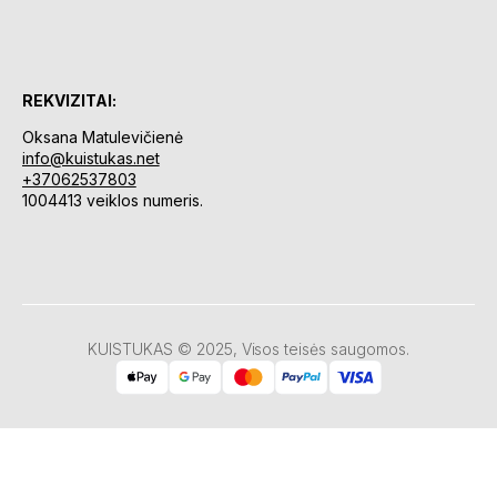
REKVIZITAI:
Oksana Matulevičienė
info@kuistukas.net
+37062537803
1004413 veiklos numeris.
KUISTUKAS © 2025, Visos teisės saugomos.