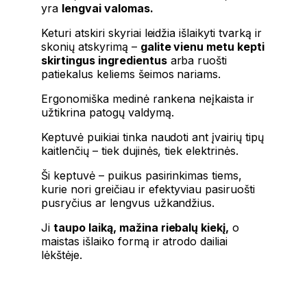
yra
lengvai valomas.
Keturi atskiri skyriai leidžia išlaikyti tvarką ir
skonių atskyrimą –
galite vienu metu kepti
skirtingus ingredientus
arba ruošti
patiekalus keliems šeimos nariams.
Ergonomiška medinė rankena neįkaista ir
užtikrina patogų valdymą.
Keptuvė puikiai tinka naudoti ant įvairių tipų
kaitlenčių – tiek dujinės, tiek elektrinės.
Ši keptuvė – puikus pasirinkimas tiems,
kurie nori greičiau ir efektyviau pasiruošti
pusryčius ar lengvus užkandžius.
Ji
taupo laiką, mažina riebalų kiekį,
o
maistas išlaiko formą ir atrodo dailiai
lėkštėje.