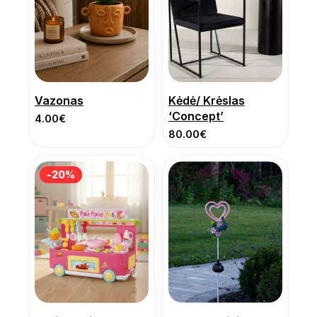
Vazonas
Kėdė/ Krėslas
‘Concept’
4.00
€
80.00
€
-20%
-20%