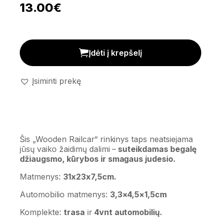
13.00
€
Automobilių trasa 'Wooden Railcar' kiekis
Įdėti į krepšelį
Įsiminti prekę
Šis „Wooden Railcar“ rinkinys taps neatsiejama
jūsų vaiko žaidimų dalimi –
suteikdamas begalę
džiaugsmo, kūrybos ir smagaus judesio.
Matmenys:
31x23x7,5cm.
Automobilio matmenys:
3,3×4,5×1,5cm
Komplekte:
trasa
ir
4vnt automobilių.