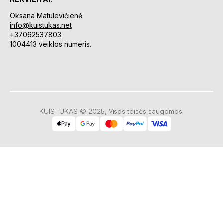
Oksana Matulevičienė
info@kuistukas.net
+37062537803
1004413 veiklos numeris.
KUISTUKAS © 2025, Visos teisės saugomos.