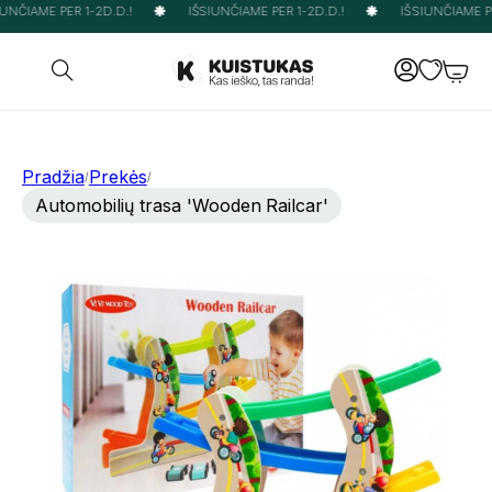
UNČIAME PER 1-2D.D.!
IŠSIUNČIAME PER 1-2D.D.!
IŠSIUNČIAME PER
Pradžia
Prekės
/
/
Automobilių trasa 'Wooden Railcar'