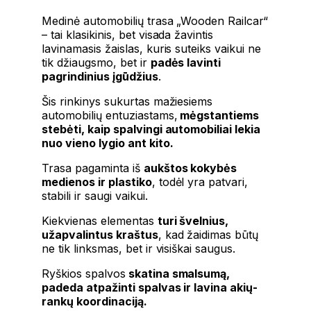
Medinė automobilių trasa „Wooden Railcar“
– tai klasikinis, bet visada žavintis
lavinamasis žaislas, kuris suteiks vaikui ne
tik džiaugsmo, bet ir
padės lavinti
pagrindinius įgūdžius
.
Šis rinkinys sukurtas mažiesiems
automobilių entuziastams,
mėgstantiems
stebėti, kaip spalvingi automobiliai lekia
nuo vieno lygio ant kito.
Trasa pagaminta iš
aukštos kokybės
medienos ir plastiko
, todėl yra patvari,
stabili ir saugi vaikui.
Kiekvienas elementas
turi švelnius,
užapvalintus kraštus
, kad žaidimas būtų
ne tik linksmas, bet ir visiškai saugus.
Ryškios spalvos
skatina smalsumą,
padeda atpažinti spalvas ir lavina akių-
rankų koordinaciją.