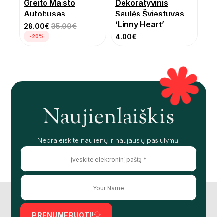
Greito Maisto
Dekoratyvinis
Autobusas
Saulės Šviestuvas
‘Linny Heart’
28.00
€
35.00
€
4.00
€
-20%
Naujienlaiškis
Nepraleiskite naujienų ir naujausių pasiūlymų!
PRENUMERUOTI!