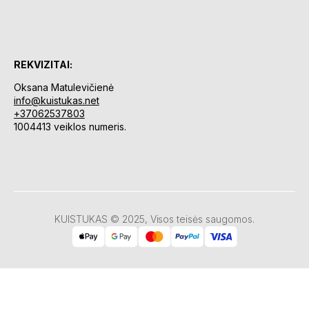
REKVIZITAI:
Oksana Matulevičienė
info@kuistukas.net
+37062537803
1004413 veiklos numeris.
KUISTUKAS © 2025, Visos teisės saugomos.