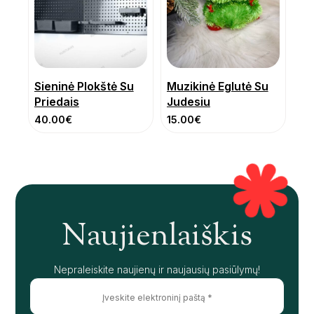
Sieninė Plokštė Su
Muzikinė Eglutė Su
Priedais
Judesiu
40.00
€
15.00
€
Naujienlaiškis
Nepraleiskite naujienų ir naujausių pasiūlymų!