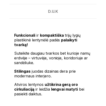
D.U.K
Funkcionali
ir
kompaktiška
trijų lygių
plastikinė lentynėlė padės
palaikyti
tvarką!
Suteikite daugiau tvarkos bet kurioje namų
erdvėje – virtuvėje, vonioje, koridoriuje ar
sandėliuke.
Stilingas
juodas dizainas dera prie
modernaus interjero.
Atviros lentynos
užtikrina gerą oro
cirkuliaciją
ir leidžia
lengvai matyti
bei
pasiekti daiktus.