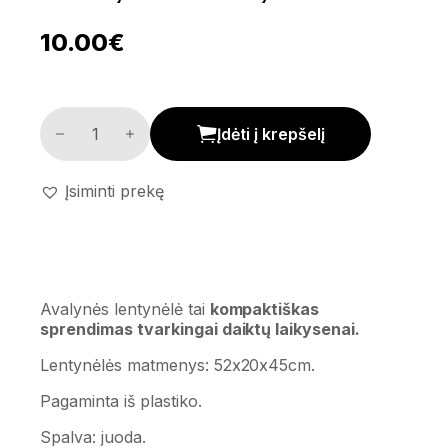
10.00
€
Avalynės lentyna kiekis
Įdėti į krepšelį
Įsiminti prekę
Avalynės lentynėlė tai
kompaktiškas
sprendimas tvarkingai daiktų laikysenai.
Lentynėlės matmenys: 52x20x45cm.
Pagaminta iš plastiko.
Spalva: juoda.