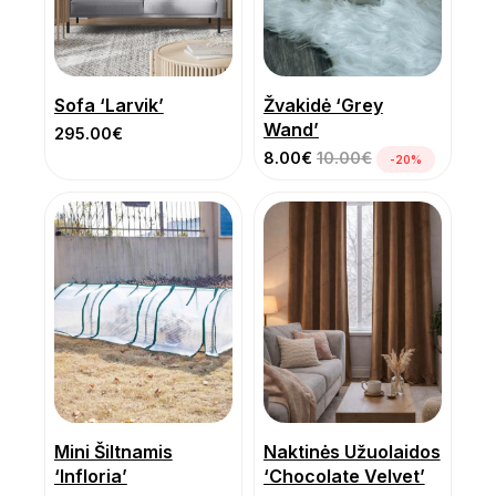
Sofa ‘Larvik’
Žvakidė ‘Grey
Wand’
295.00
€
8.00
€
10.00
€
-20%
Mini Šiltnamis
Naktinės Užuolaidos
‘Infloria’
‘Chocolate Velvet’