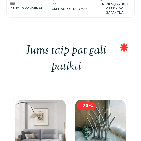
14 DIENŲ PREKĖS
SAUGŪS MOKĖJIMAI
GRAŽINIMO
GREITAS PRISTATYMAS
GARANTIJA
Jums taip pat gali
patikti
-20%
-20%