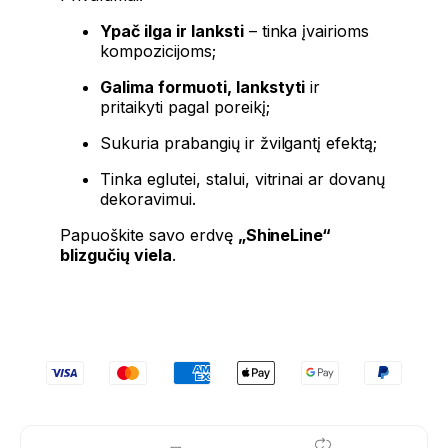
Ypač ilga ir lanksti
– tinka įvairioms
kompozicijoms;
Galima formuoti, lankstyti
ir
pritaikyti pagal poreikį;
Sukuria prabangių ir žvilgantį efektą;
Tinka eglutei, stalui, vitrinai ar dovanų
dekoravimui.
Papuoškite savo erdvę
„ShineLine“
blizgučių viela
.