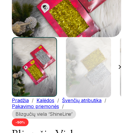
Pradžia
/
Kalėdos
/
Švenčių atributika
/
Pakavimo priemonės
/
Blizgučių viela ‘ShineLine’
-50%