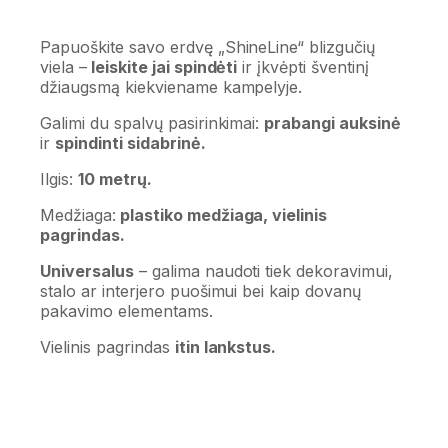
Papuoškite savo erdvę
„ShineLine“ blizgučių
viela
–
leiskite jai spindėti
ir įkvėpti šventinį
džiaugsmą kiekviename kampelyje.
Galimi du spalvų pasirinkimai:
prabangi auksinė
ir
spindinti sidabrinė.
Ilgis:
10 metrų.
Medžiaga:
plastiko medžiaga, vielinis
pagrindas.
Universalus
– galima naudoti tiek dekoravimui,
stalo ar interjero puošimui bei kaip dovanų
pakavimo elementams.
Vielinis pagrindas
itin lankstus.