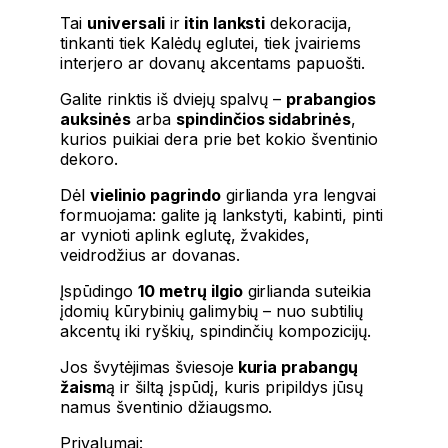
Tai
universali
ir
itin lanksti
dekoracija,
tinkanti tiek Kalėdų eglutei, tiek įvairiems
interjero ar dovanų akcentams papuošti.
Galite rinktis iš dviejų spalvų –
prabangios
auksinės
arba
spindinčios sidabrinės
,
kurios puikiai dera prie bet kokio šventinio
dekoro.
Dėl
vielinio pagrindo
girlianda yra lengvai
formuojama: galite ją lankstyti, kabinti, pinti
ar vynioti aplink eglutę, žvakides,
veidrodžius ar dovanas.
Įspūdingo
10 metrų ilgio
girlianda suteikia
įdomių kūrybinių galimybių – nuo ​​subtilių
akcentų iki ryškių, spindinčių kompozicijų.
Jos švytėjimas šviesoje
kuria prabangų
žaism
ą ir šiltą įspūdį, kuris pripildys jūsų
namus šventinio džiaugsmo.
Privalumai: