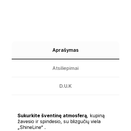
Aprašymas
Atsiliepimai
D.U.K
Sukurkite šventinę atmosferą
, kupiną
žavesio ir spindesio, su
blizgučių viela
„ShineLine“
.