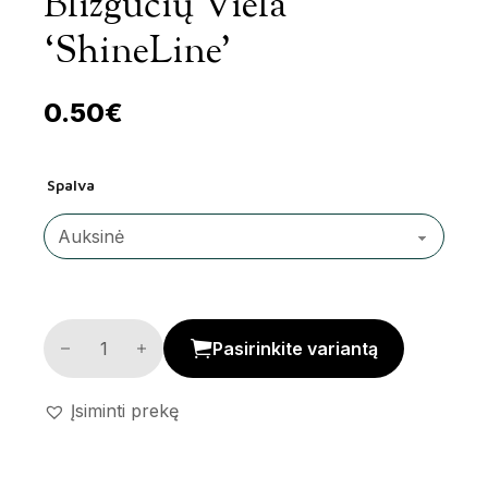
Blizgučių Viela
‘ShineLine’
0.50
€
Spalva
Blizgučių viela 'ShineLine' kiekis
Pasirinkite variantą
Įsiminti prekę