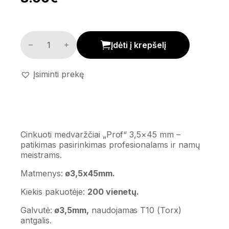
Cinkuoti medvarščiai 'Prof' (3,5x45mm.) kiekis
Įdėti į krepšelį
Įsiminti prekę
Cinkuoti medvaržčiai „Prof“ 3,5×45 mm –
patikimas pasirinkimas profesionalams ir namų
meistrams.
Matmenys:
ø3,5x45mm.
Kiekis pakuotėje:
200 vienetų.
Galvutė:
ø3,5mm,
naudojamas T10 (Torx)
antgalis.