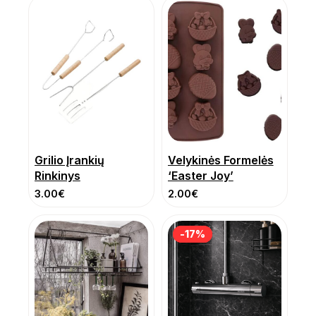
Grilio Įrankių
Velykinės Formelės
Rinkinys
‘Easter Joy’
3.00
€
2.00
€
-17%
-17%