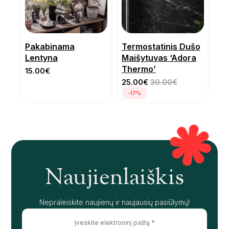
Pakabinama
Termostatinis Dušo
Lentyna
Maišytuvas ‘Adora
Thermo’
15.00
€
25.00
€
30.00
€
-17%
Naujienlaiškis
Nepraleiskite naujienų ir naujausių pasiūlymų!