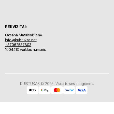
REKVIZITAI:
Oksana Matulevičienė
info@kuistukas.net
+37062537803
1004413 veiklos numeris.
KUISTUKAS © 2025, Visos teisės saugomos.