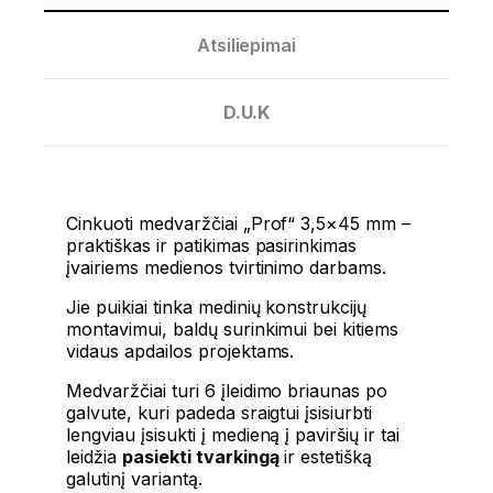
Atsiliepimai
D.U.K
Cinkuoti medvaržčiai „Prof“ 3,5×45 mm –
praktiškas ir patikimas pasirinkimas
įvairiems medienos tvirtinimo darbams.
Jie puikiai tinka medinių konstrukcijų
montavimui, baldų surinkimui bei kitiems
vidaus apdailos projektams.
Medvaržčiai turi 6 įleidimo briaunas po
galvute, kuri padeda sraigtui įsisiurbti
lengviau įsisukti į medieną į paviršių ir tai
leidžia
pasiekti tvarkingą
ir estetišką
galutinį variantą.