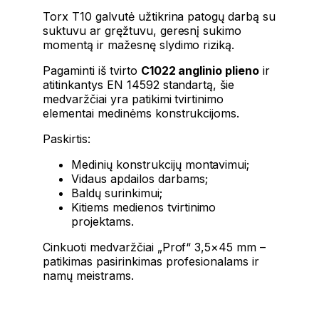
Torx T10 galvutė užtikrina patogų darbą su
suktuvu ar gręžtuvu, geresnį sukimo
momentą ir mažesnę slydimo riziką.
Pagaminti iš tvirto
C1022 anglinio plieno
ir
atitinkantys EN 14592 standartą, šie
medvaržčiai yra patikimi tvirtinimo
elementai medinėms konstrukcijoms.
Paskirtis:
Medinių konstrukcijų montavimui;
Vidaus apdailos darbams;
Baldų surinkimui;
Kitiems medienos tvirtinimo
projektams.
Cinkuoti medvaržčiai „Prof“ 3,5×45 mm –
patikimas pasirinkimas profesionalams ir
namų meistrams.