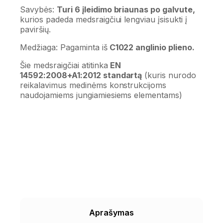
Savybės:
Turi 6 įleidimo briaunas po galvute,
kurios padeda medsraigčiui lengviau įsisukti į
paviršių.
Medžiaga: Pagaminta iš
C1022 anglinio plieno.
Šie medsraigčiai atitinka
EN
14592:2008+A1:2012 standartą
(kuris nurodo
reikalavimus medinėms konstrukcijoms
naudojamiems jungiamiesiems elementams)
Aprašymas