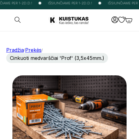
IAME PER 1-2D.D.!
IŠSIUNČIAME PER 1-2D.D.!
IŠSIUNČIAME PER 1
Pradžia
Prekės
/
/
Cinkuoti medvarščiai 'Prof' (3,5x45mm.)