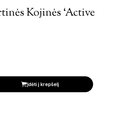
tinės Kojinės ‘Active
ctive Work' kiekis
Įdėti į krepšelį