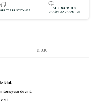
14 DIENŲ PREKĖS
GREITAS PRISTATYMAS
GRAŽINIMO GARANTIJA
D.U.K
aikiui.
intensyviai dėvint.
 orui.