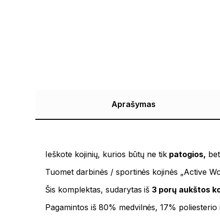
Aprašymas
Ieškote kojinių, kurios būtų ne tik
patogios,
bet
Tuomet darbinės / sportinės kojinės „Active W
Šis komplektas, sudarytas iš
3 porų aukštos ko
Pagamintos iš 80% medvilnės, 17% poliesterio ir