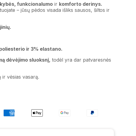
kybės, funkcionalumo
ir
komforto derinys.
uojate – jūsų pėdos visada išliks sausos, šiltos ir
inių.
liesterio ir 3% elastano.
mą dėvėjimo sluoksnį,
todėl yra dar patvaresnės
 ir vėsias vasarą.