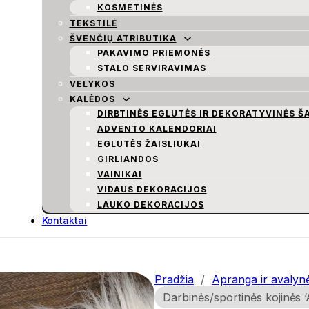
KOSMETINĖS
TEKSTILĖ
ŠVENČIŲ ATRIBUTIKA
PAKAVIMO PRIEMONĖS
STALO SERVIRAVIMAS
VELYKOS
KALĖDOS
DIRBTINĖS EGLUTĖS IR DEKORATYVINĖS Š
ADVENTO KALENDORIAI
EGLUTĖS ŽAISLIUKAI
GIRLIANDOS
VAINIKAI
VIDAUS DEKORACIJOS
LAUKO DEKORACIJOS
Kontaktai
Pradžia
/
Apranga ir avalyn
Darbinės/sportinės kojinės 