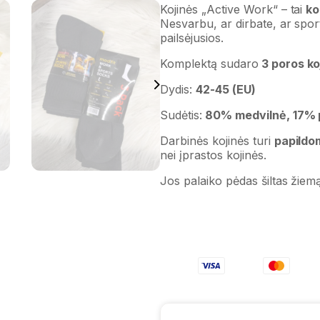
Kojinės „Active Work“ – tai
ko
Nesvarbu, ar dirbate, ar sport
pailsėjusios.
Komplektą sudaro
3 poros koj
Dydis:
42-45 (EU)
Sudėtis:
80% medvilnė, 17% po
Darbinės kojinės turi
papildo
nei įprastos kojinės.
Jos palaiko pėdas šiltas žiemą