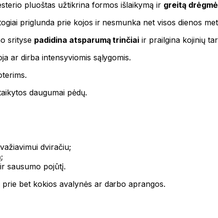
sterio pluoštas užtikrina formos išlaikymą ir
greitą drėgmė
atogiai priglunda prie kojos ir nesmunka net visos dienos met
no srityse
padidina atsparumą trinčiai
ir prailgina kojinių ta
ja ar dirba intensyviomis sąlygomis.
oterims.
itaikytos daugumai pėdų.
važiavimui dviračiu;
;
 ir sausumo pojūtį.
a
prie bet kokios avalynės ar darbo aprangos.