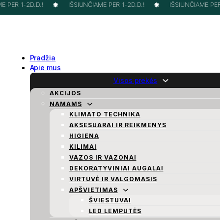
 PER 1-2D.D.!
IŠSIUNČIAME PER 1-2D.D.!
IŠSIUNČIAME PER 1
Pradžia
Apie mus
Visos prekės
AKCIJOS
NAMAMS
KLIMATO TECHNIKA
AKSESUARAI IR REIKMENYS
HIGIENA
KILIMAI
VAZOS IR VAZONAI
DEKORATYVINIAI AUGALAI
VIRTUVĖ IR VALGOMASIS
APŠVIETIMAS
ŠVIESTUVAI
LED LEMPUTĖS