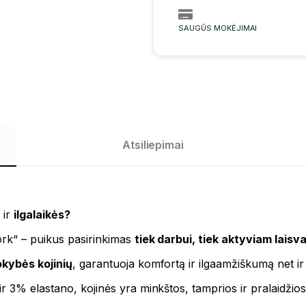
SAUGŪS MOKĖJIMAI
Atsiliepimai
 ir
ilgalaikės?
ork“ – puikus pasirinkimas
tiek darbui, tiek aktyviam laisval
kybės kojinių
, garantuoja komfortą ir ilgaamžiškumą net ir 
 3% elastano, kojinės yra minkštos, tamprios ir pralaidžios