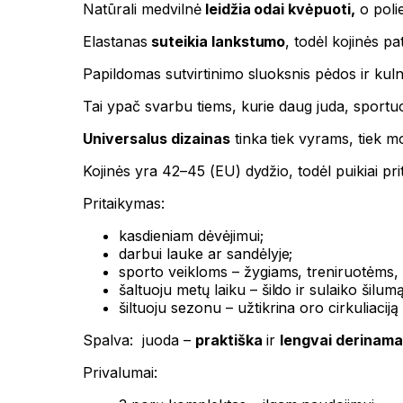
Natūrali medvilnė
leidžia odai kvėpuoti,
o polie
Elastanas
suteikia lankstumo
, todėl kojinės p
Papildomas sutvirtinimo sluoksnis pėdos ir kul
Tai ypač svarbu tiems, kurie daug juda, sportuo
Universalus dizainas
tinka tiek vyrams, tiek m
Kojinės yra 42–45 (EU) dydžio, todėl puikiai pr
Pritaikymas:
kasdieniam dėvėjimui;
darbui lauke ar sandėlyje;
sporto veikloms – žygiams, treniruotėms, 
šaltuoju metų laiku – šildo ir sulaiko šilumą
šiltuoju sezonu – užtikrina oro cirkuliaciją
Spalva: juoda –
praktiška
ir
lengvai derinam
Privalumai: