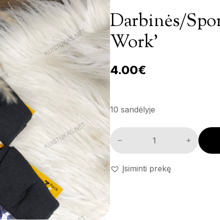
Darbinės/spor
Work’
4.00
€
10 sandėlyje
Darbinės/sportinės kojinės 'A
Įsiminti prekę