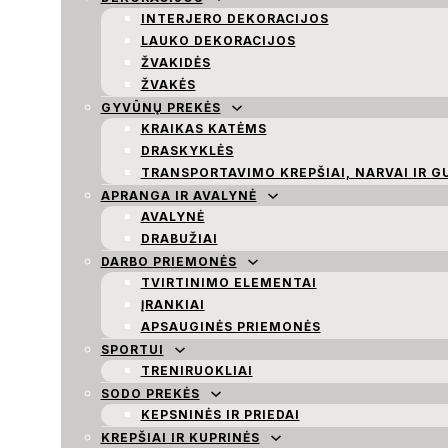
INTERJERO DEKORACIJOS
LAUKO DEKORACIJOS
ŽVAKIDĖS
ŽVAKĖS
GYVŪNŲ PREKĖS
KRAIKAS KATĖMS
DRASKYKLĖS
TRANSPORTAVIMO KREPŠIAI, NARVAI IR G
APRANGA IR AVALYNĖ
AVALYNĖ
DRABUŽIAI
DARBO PRIEMONĖS
TVIRTINIMO ELEMENTAI
ĮRANKIAI
APSAUGINĖS PRIEMONĖS
SPORTUI
TRENIRUOKLIAI
SODO PREKĖS
KEPSNINĖS IR PRIEDAI
KREPŠIAI IR KUPRINĖS