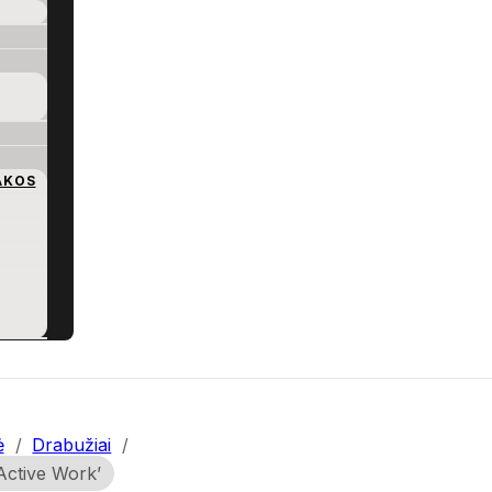
AKOS
ė
/
Drabužiai
/
‘Active Work’