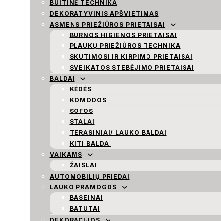
BUITINĖ TECHNIKA
DEKORATYVINIS APŠVIETIMAS
ASMENS PRIEŽIŪROS PRIETAISAI
BURNOS HIGIENOS PRIETAISAI
PLAUKŲ PRIEŽIŪROS TECHNIKA
SKUTIMOSI IR KIRPIMO PRIETAISAI
SVEIKATOS STEBĖJIMO PRIETAISAI
BALDAI
KĖDĖS
KOMODOS
SOFOS
STALAI
TERASINIAI/ LAUKO BALDAI
KITI BALDAI
VAIKAMS
ŽAISLAI
AUTOMOBILIŲ PRIEDAI
LAUKO PRAMOGOS
BASEINAI
BATUTAI
DEKORACIJOS