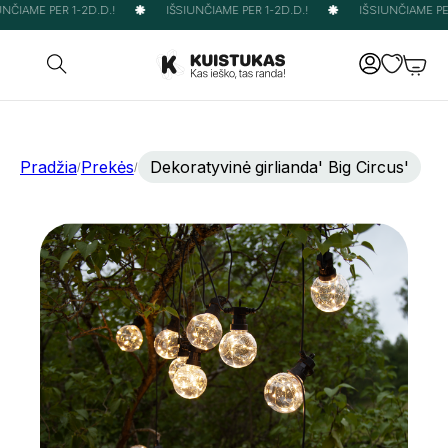
NČIAME PER 1-2D.D.!
IŠSIUNČIAME PER 1-2D.D.!
IŠSIUNČIAME PER 
Pradžia
Prekės
Dekoratyvinė girlianda' Big Circus'
/
/