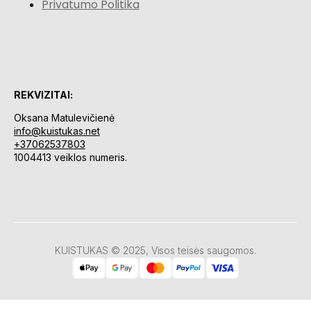
Privatumo Politika
REKVIZITAI:
Oksana Matulevičienė
info@kuistukas.net
+37062537803
1004413 veiklos numeris.
KUISTUKAS © 2025, Visos teisės saugomos.