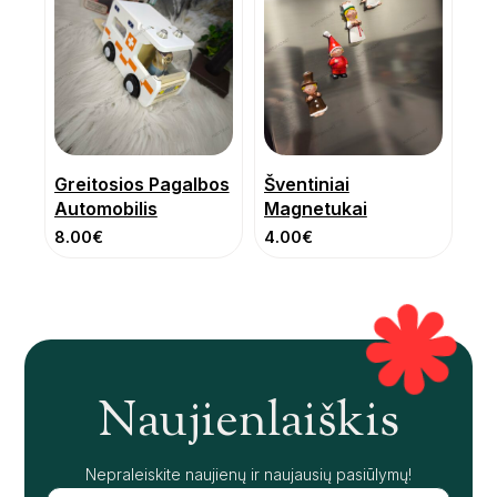
Greitosios Pagalbos
Šventiniai
Automobilis
Magnetukai
8.00
€
4.00
€
Naujienlaiškis
Nepraleiskite naujienų ir naujausių pasiūlymų!