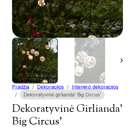
Pradžia
/
Dekoracijos
/
Interjero dekoracijos
/
Dekoratyvinė girlianda’ Big Circus’
Dekoratyvinė Girlianda’
Big Circus’