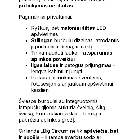
pritaikymas neribotas!
Pagrindiniai privalumai:
Ryškus, bet
maloniai šiltas
LED
apšvietimas
Stilingas
burbulų dizainas, atrodantis
įspūdingai ir dieną, ir naktį
Tinka naudoti lauke –
atsparumas
aplinkos poveikiui
Ilgas laidas
ir patogus prijungimas –
lengva kabinti ir jungti
Puikus pasirinkimas šventėms,
fotosesijoms ar jaukiam apšvietimui
kasdien
Šviesos burbulai su integruotomis
lempučių gijomis sukuria švelnią, šiltą
šviesą, kuri jaukiai išsklaido tamsą ir
pabrėžia aplinkos grožį.
Girlianda „Big Circus“ ne tik
apšviečia, bet
ir puošia
– ji tampa svarbiu sodo ar