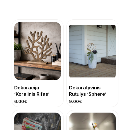
Dekoracija
Dekoratyvinis
‘Koralinis Rifas’
Rutulys ‘Sphere’
6.00
€
9.00
€