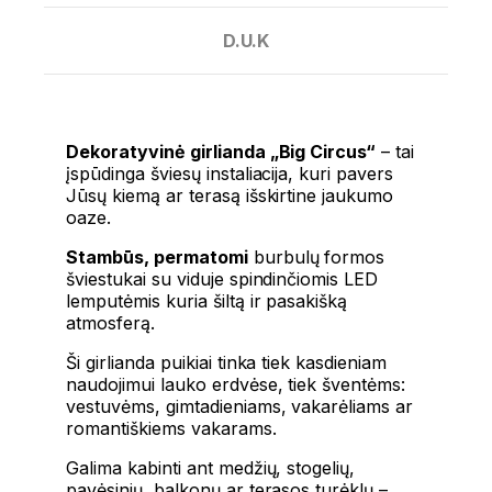
D.U.K
Dekoratyvinė girlianda „Big Circus“
– tai
įspūdinga šviesų instaliacija, kuri pavers
Jūsų kiemą ar terasą išskirtine jaukumo
oaze.
Stambūs, permatomi
burbulų formos
šviestukai su viduje spindinčiomis LED
lemputėmis kuria šiltą ir pasakišką
atmosferą.
Ši girlianda puikiai tinka tiek kasdieniam
naudojimui lauko erdvėse, tiek šventėms:
vestuvėms, gimtadieniams, vakarėliams ar
romantiškiems vakarams.
Galima kabinti ant medžių, stogelių,
pavėsinių, balkonų ar terasos turėklų –