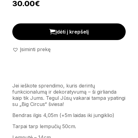
30.00
€
Dekoratyvinė girlianda' Big Circus' kiekis
Įdėti į krepšelį
Įsiminti prekę
Jei ieškote sprendimo, kuris derintų
funkcionalumą ir dekoratyvumą – ši girlianda
kaip tik Jums. Tegul Jūsų vakarai tampa ypatingi
su „Big Circus“ šviesa!
Bendras ilgis 4,05m (+5m laidas iki jungiklio)
Tarpai tarp lempučių 50cm.
Lemputė – 14cm.