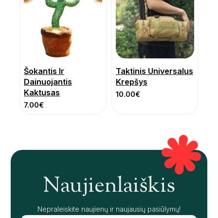
Šokantis Ir
Taktinis Universalus
Dainuojantis
Krepšys
Kaktusas
10.00
€
7.00
€
Naujienlaiškis
Nepraleiskite naujienų ir naujausių pasiūlymų!