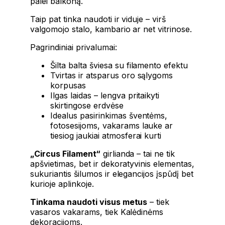
palei balkoną.
Taip pat tinka naudoti ir viduje – virš
valgomojo stalo, kambario ar net vitrinose.
Pagrindiniai privalumai:
Šilta balta šviesa su filamento efektu
Tvirtas ir atsparus oro sąlygoms
korpusas
Ilgas laidas – lengva pritaikyti
skirtingose erdvėse
Idealus pasirinkimas šventėms,
fotosesijoms, vakarams lauke ar
tiesiog jaukiai atmosferai kurti
„Circus Filament“
girlianda – tai ne tik
apšvietimas, bet ir dekoratyvinis elementas,
sukuriantis šilumos ir elegancijos įspūdį bet
kurioje aplinkoje.
Tinkama naudoti visus metus
– tiek
vasaros vakarams, tiek Kalėdinėms
dekoracijoms.