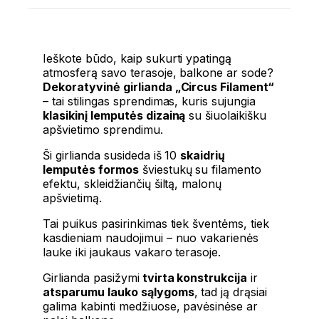
Ieškote būdo, kaip sukurti ypatingą
atmosferą savo terasoje, balkone ar sode?
Dekoratyvinė girlianda „Circus Filament“
– tai stilingas sprendimas, kuris sujungia
klasikinį lemputės dizainą
su šiuolaikišku
apšvietimo sprendimu.
Ši girlianda susideda iš 10
skaidrių
lemputės formos
šviestukų su filamento
efektu, skleidžiančių šiltą, malonų
apšvietimą.
Tai puikus pasirinkimas tiek šventėms, tiek
kasdieniam naudojimui – nuo vakarienės
lauke iki jaukaus vakaro terasoje.
Girlianda pasižymi
tvirta konstrukcija
ir
atsparumu lauko sąlygoms
, tad ją drąsiai
galima kabinti medžiuose, pavėsinėse ar