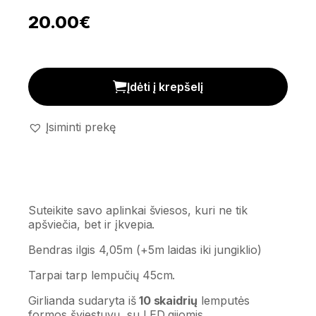
20.00
€
Dekoratyvinė girlianda 'Circus Filament' kiekis
Įdėti į krepšelį
Įsiminti prekę
Suteikite savo aplinkai šviesos, kuri ne tik
apšviečia, bet ir įkvepia.
Bendras ilgis 4,05m (+5m laidas iki jungiklio)
Tarpai tarp lempučių 45cm.
Girlianda sudaryta iš
10 skaidrių
lemputės
formos šviestuvų, su LED gijomis.