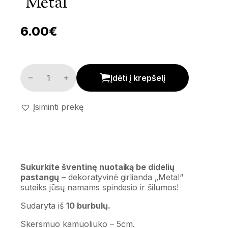
‘Metal’
6.00
€
Dekoratyvinė girlianda 'Metal' kiekis
Įdėti į krepšelį
Įsiminti prekę
Sukurkite šventinę nuotaiką be didelių
pastangų
– dekoratyvinė girlianda „Metal“
suteiks jūsų namams spindesio ir šilumos!
Sudaryta iš
10 burbulų.
Skersmuo kamuoliuko – 5cm.