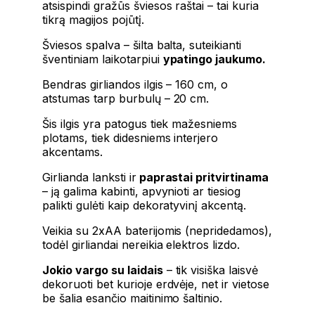
atsispindi gražūs šviesos raštai – tai kuria
tikrą magijos pojūtį.
Šviesos spalva – šilta balta, suteikianti
šventiniam laikotarpiui
ypatingo jaukumo.
Bendras girliandos ilgis – 160 cm, o
atstumas tarp burbulų – 20 cm.
Šis ilgis yra patogus tiek mažesniems
plotams, tiek didesniems interjero
akcentams.
Girlianda lanksti ir
paprastai pritvirtinama
– ją galima kabinti, apvynioti ar tiesiog
palikti gulėti kaip dekoratyvinį akcentą.
Veikia su 2xAA baterijomis (nepridedamos),
todėl girliandai nereikia elektros lizdo.
Jokio vargo su laidais
– tik visiška laisvė
dekoruoti bet kurioje erdvėje, net ir vietose
be šalia esančio maitinimo šaltinio.