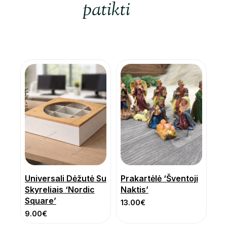
patikti
Universali Dėžutė Su
Prakartėlė ‘Šventoji
Skyreliais ‘Nordic
Naktis’
Square’
13.00
€
9.00
€