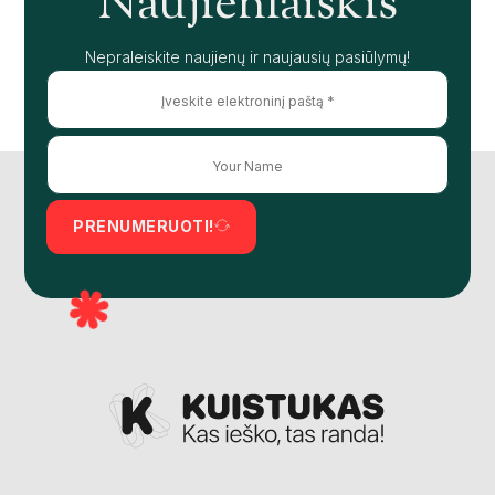
Naujienlaiškis
Nepraleiskite naujienų ir naujausių pasiūlymų!
PRENUMERUOTI!