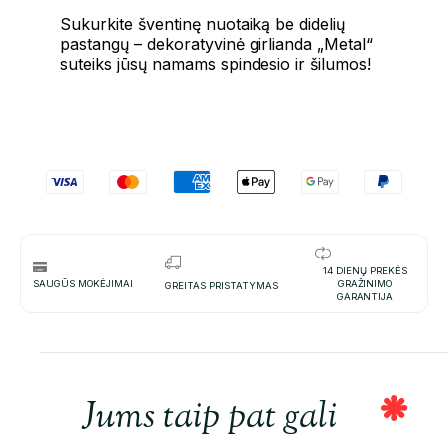
Sukurkite šventinę nuotaiką be didelių
pastangų – dekoratyvinė girlianda „Metal“
suteiks jūsų namams spindesio ir šilumos!
14 DIENŲ PREKĖS
SAUGŪS MOKĖJIMAI
GRAŽINIMO
GREITAS PRISTATYMAS
GARANTIJA
Jums taip pat gali