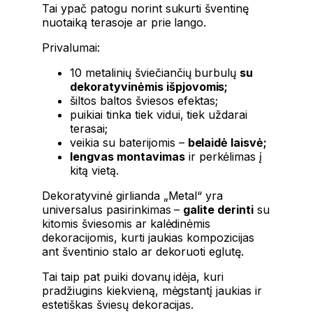
Tai ypač patogu norint sukurti šventinę
nuotaiką terasoje ar prie lango.
Privalumai:
10 metalinių šviečiančių burbulų
su
dekoratyvinėmis išpjovomis;
šiltos baltos šviesos efektas;
puikiai tinka tiek vidui, tiek uždarai
terasai;
veikia su baterijomis –
belaidė laisvė;
lengvas montavimas
ir perkėlimas į
kitą vietą.
Dekoratyvinė girlianda „Metal“ yra
universalus pasirinkimas –
galite derinti
su
kitomis šviesomis ar kalėdinėmis
dekoracijomis, kurti jaukias kompozicijas
ant šventinio stalo ar dekoruoti eglutę.
Tai taip pat puiki dovanų idėja, kuri
pradžiugins kiekvieną, mėgstantį jaukias ir
estetiškas šviesų dekoracijas.