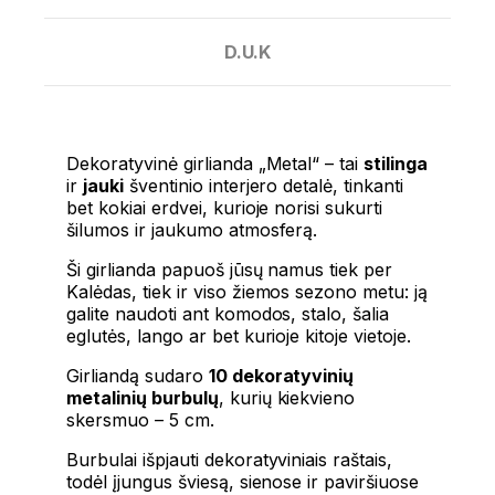
D.U.K
Dekoratyvinė girlianda „Metal“ – tai
stilinga
ir
jauki
šventinio interjero detalė, tinkanti
bet kokiai erdvei, kurioje norisi sukurti
šilumos ir jaukumo atmosferą.
Ši girlianda papuoš jūsų namus tiek per
Kalėdas, tiek ir viso žiemos sezono metu: ją
galite naudoti ant komodos, stalo, šalia
eglutės, lango ar bet kurioje kitoje vietoje.
Girliandą sudaro
10 dekoratyvinių
metalinių burbulų
, kurių kiekvieno
skersmuo – 5 cm.
Burbulai išpjauti dekoratyviniais raštais,
todėl įjungus šviesą, sienose ir paviršiuose