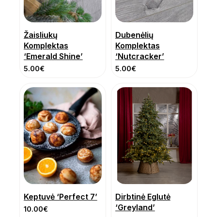
Žaisliukų
Dubenėlių
Komplektas
Komplektas
‘Emerald Shine’
‘Nutcracker’
5.00
€
5.00
€
Keptuvė ‘Perfect 7’
Dirbtinė Eglutė
‘Greyland’
10.00
€