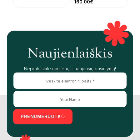
160.00
€
Naujienlaiškis
Nepraleiskite naujienų ir naujausių pasiūlymų!
PRENUMERUOTI!