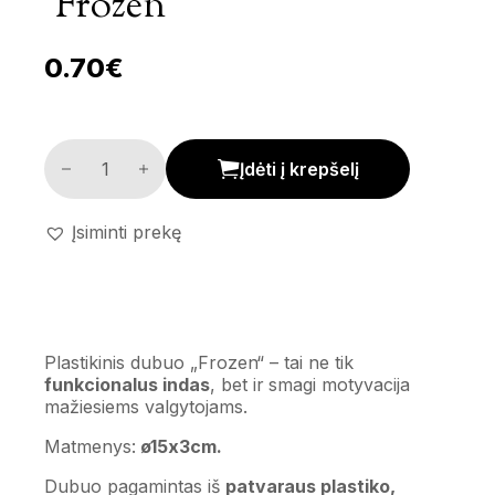
‘Frozen’
0.70
€
Plastikinis dubuo 'Frozen' kiekis
Įdėti į krepšelį
Įsiminti prekę
Plastikinis dubuo „Frozen“ – tai ne tik
funkcionalus indas
, bet ir smagi motyvacija
mažiesiems valgytojams.
Matmenys:
ø15x3cm.
Dubuo pagamintas iš
patvaraus plastiko,