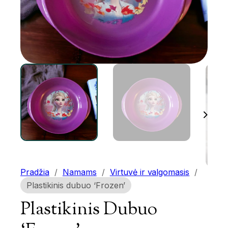
Pradžia
/
Namams
/
Virtuvė ir valgomasis
/
Plastikinis dubuo ‘Frozen’
Plastikinis Dubuo