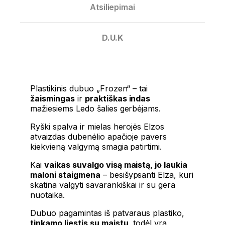
Atsiliepimai
D.U.K
Plastikinis dubuo „Frozen“ – tai
žaismingas
ir
praktiškas indas
mažiesiems Ledo šalies gerbėjams.
Ryški spalva ir mielas herojės Elzos
atvaizdas dubenėlio apačioje pavers
kiekvieną valgymą smagia patirtimi.
Kai
vaikas suvalgo visą maistą, jo laukia
maloni staigmena
– besišypsanti Elza, kuri
skatina valgyti savarankiškai ir su gera
nuotaika.
Dubuo pagamintas iš patvaraus plastiko,
tinkamo liestis su maistu
, todėl yra