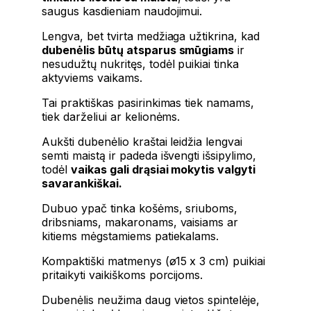
saugus kasdieniam naudojimui.
Lengva, bet tvirta medžiaga užtikrina, kad
dubenėlis būtų atsparus smūgiams
ir
nesudužtų nukritęs, todėl puikiai tinka
aktyviems vaikams.
Tai praktiškas pasirinkimas tiek namams,
tiek darželiui ar kelionėms.
Aukšti dubenėlio kraštai leidžia lengvai
semti maistą ir padeda išvengti išsipylimo,
todėl
vaikas gali drąsiai mokytis valgyti
savarankiškai.
Dubuo ypač tinka košėms, sriuboms,
dribsniams, makaronams, vaisiams ar
kitiems mėgstamiems patiekalams.
Kompaktiški matmenys (ø15 x 3 cm) puikiai
pritaikyti vaikiškoms porcijoms.
Dubenėlis neužima daug vietos spintelėje,