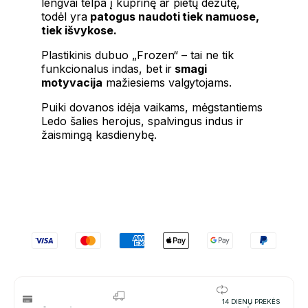
lengvai telpa į kuprinę ar pietų dėžutę,
todėl yra
patogus naudoti tiek namuose,
tiek išvykose.
Plastikinis dubuo „Frozen“ – tai ne tik
funkcionalus indas, bet ir
smagi
motyvacija
mažiesiems valgytojams.
Puiki dovanos idėja vaikams, mėgstantiems
Ledo šalies herojus, spalvingus indus ir
žaismingą kasdienybę.
14 DIENŲ PREKĖS