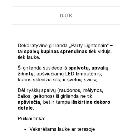
D.U.K
Dekoratyvinė girlianda „Party Lightchain“ –
tai
spalvų kupinas sprendimas
tiek viduje,
tiek lauke.
Ši girlianda susideda iš
spalvotų, apvalių
žibintų
, apšviečiamų LED lemputėmis,
kurios skleidžia šiltą ir švelnią šviesą.
Dėl ryškių spalvų (raudonos, mėlynos,
žalios, geltonos) ši girlianda ne tik
apšviečia
, bet ir tampa
išskirtine dekoro
detale.
Puikiai tinka:
Vakarėliams lauke ar terasoje