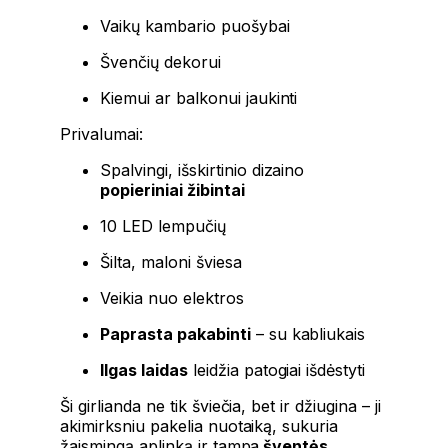
Vaikų kambario puošybai
Švenčių dekorui
Kiemui ar balkonui jaukinti
Privalumai:
Spalvingi, išskirtinio dizaino
popieriniai žibintai
10 LED lempučių
Šilta, maloni šviesa
Veikia nuo elektros
Paprasta pakabinti
– su kabliukais
Ilgas laidas
leidžia patogiai išdėstyti
Ši girlianda ne tik šviečia, bet ir džiugina – ji
akimirksniu pakelia nuotaiką, sukuria
žaismingą aplinką ir tampa
šventės