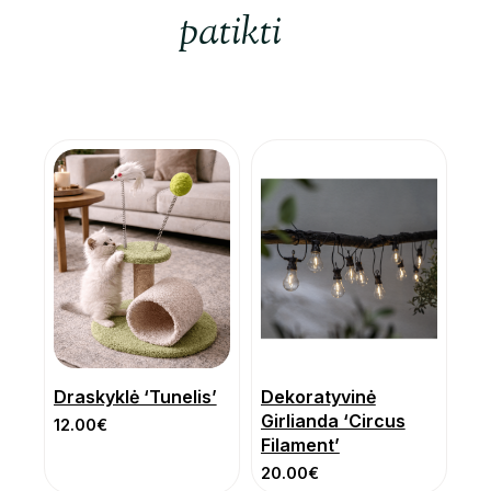
patikti
Draskyklė ‘Tunelis’
Dekoratyvinė
Girlianda ‘Circus
12.00
€
Filament’
20.00
€