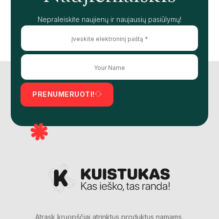
Nepraleiskite naujienų ir naujausių pasiūlymų!
PRENUMERUOTI!
Atrask kruopščiai atrinktus produktus namams,