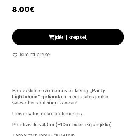
8.00
€
Dekoratyvinė girlianda 'Party Lightchain' kiekis
Įdėti į krepšelį
Įsiminti prekę
Papuoškite savo namus ar kiemą
„Party
Lightchain“ girlianda
ir mėgaukitės jaukia
šviesa bei spalvingu žavesiu!
Universalus dekoro elementas.
Bendras ilgis
4,5m
(
+10m
laidas iki jungiklio)
Tarpai tarp lempučių
50cm.