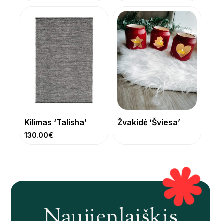
Kilimas ‘Talisha’
Žvakidė ‘Šviesa’
130.00
€
Naujienlaiškis