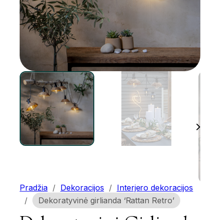
Pradžia
/
Dekoracijos
/
Interjero dekoracijos
/
Dekoratyvinė girlianda ‘Rattan Retro’