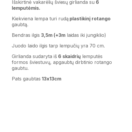
Išskirtinė vakarėlių šviesų girlianda su
6
lemputėmis.
Kiekviena lempa turi rudą
plastikinį rotango
gaubtą.
Bendras ilgis
3,5m (+3m
laidas iki jungiklio)
Juodo laido ilgis tarp lempučių yra 70 cm.
Girlianda sudaryta iš
6 skaidrių
lemputės
formos šviestuvų, apgaubtų dirbtinio rotango
gaubtu.
Pats gaubtas
13x13cm