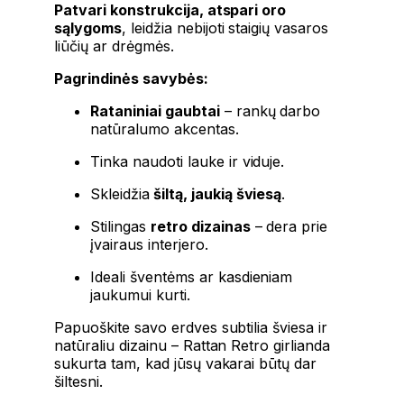
Patvari konstrukcija, atspari oro
sąlygoms
, leidžia nebijoti staigių vasaros
liūčių ar drėgmės.
Pagrindinės savybės:
Rataniniai gaubtai
– rankų darbo
natūralumo akcentas.
Tinka naudoti lauke ir viduje.
Skleidžia
šiltą, jaukią šviesą
.
Stilingas
retro dizainas
– dera prie
įvairaus interjero.
Ideali šventėms ar kasdieniam
jaukumui kurti.
Papuoškite savo erdves subtilia šviesa ir
natūraliu dizainu – Rattan Retro girlianda
sukurta tam, kad jūsų vakarai būtų dar
šiltesni.