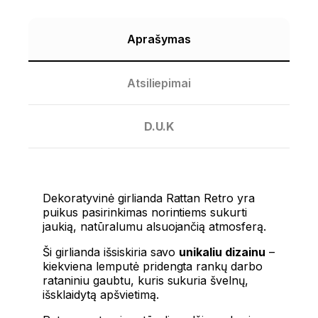
Aprašymas
Atsiliepimai
D.U.K
Dekoratyvinė girlianda Rattan Retro yra
puikus pasirinkimas norintiems sukurti
jaukią, natūralumu alsuojančią atmosferą.
Ši girlianda išsiskiria savo
unikaliu dizainu
–
kiekviena lemputė pridengta rankų darbo
rataniniu gaubtu, kuris sukuria švelnų,
išsklaidytą apšvietimą.