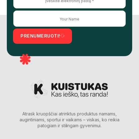
PRENUMERUOTI!
Atrask kruopščiai atrinktus produktus namams,
augintiniams, sportui ir vaikams – viskas, ko reikia
patogiam ir stilingam gyvenimui.