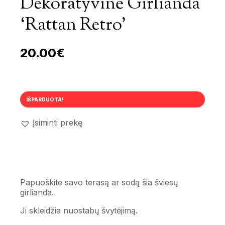
Dekoratyvinė Girlianda
‘Rattan Retro’
20.00
€
IŠPARDUOTA!
Įsiminti prekę
Papuoškite savo terasą ar sodą šia šviesų
girlianda.
Ji skleidžia nuostabų švytėjimą.