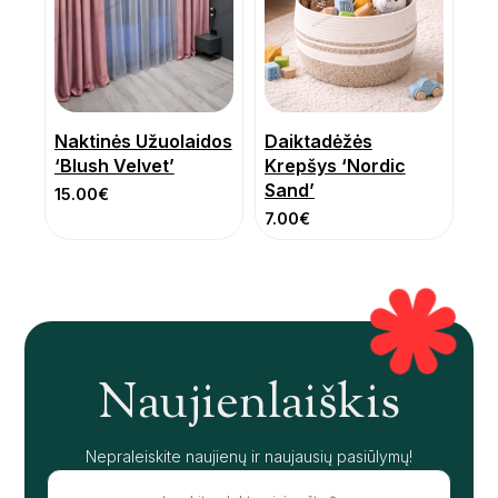
Naktinės Užuolaidos
Daiktadėžės
‘Blush Velvet’
Krepšys ‘Nordic
Sand’
15.00
€
7.00
€
Naujienlaiškis
Nepraleiskite naujienų ir naujausių pasiūlymų!