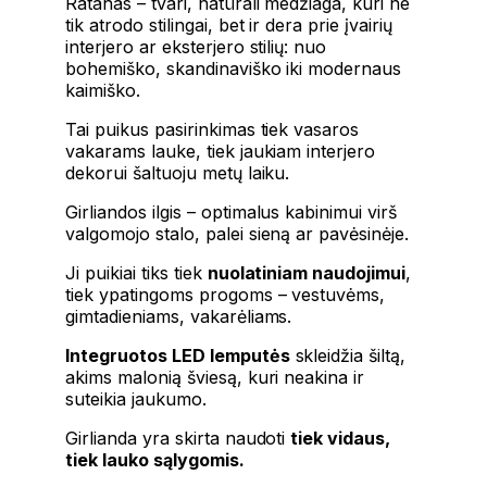
Ratanas – tvari, natūrali medžiaga, kuri ne
tik atrodo stilingai, bet ir dera prie įvairių
interjero ar eksterjero stilių: nuo
bohemiško, skandinaviško iki modernaus
kaimiško.
Tai puikus pasirinkimas tiek vasaros
vakarams lauke, tiek jaukiam interjero
dekorui šaltuoju metų laiku.
Girliandos ilgis – optimalus kabinimui virš
valgomojo stalo, palei sieną ar pavėsinėje.
Ji puikiai tiks tiek
nuolatiniam naudojimui
,
tiek ypatingoms progoms – vestuvėms,
gimtadieniams, vakarėliams.
Integruotos LED lemputės
skleidžia šiltą,
akims malonią šviesą, kuri neakina ir
suteikia jaukumo.
Girlianda yra skirta naudoti
tiek vidaus,
tiek lauko sąlygomis.