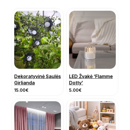
Dekoratyvinė Saulės
LED Žvakė ‘Flamme
Girlianda
Dotty’
15.00
€
5.00
€