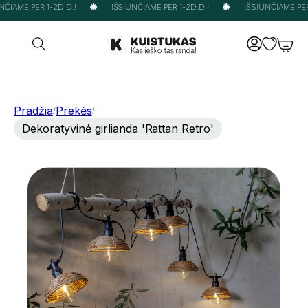
ČIAME PER 1-2D.D.!
IŠSIUNČIAME PER 1-2D.D.!
IŠSIUNČIAME PER 
Pradžia
Prekės
/
/
Dekoratyvinė girlianda 'Rattan Retro'