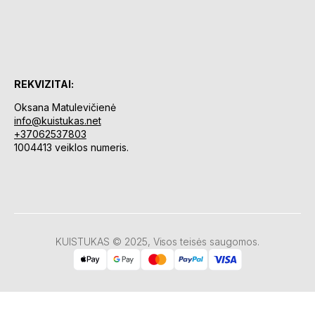
REKVIZITAI:
Oksana Matulevičienė
info@kuistukas.net
+37062537803
1004413 veiklos numeris.
KUISTUKAS © 2025, Visos teisės saugomos.