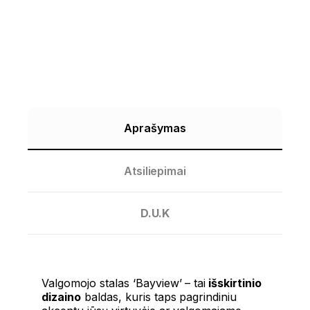
Aprašymas
Atsiliepimai
D.U.K
Valgomojo stalas ‘Bayview’ – tai
išskirtinio
dizaino
baldas, kuris taps pagrindiniu