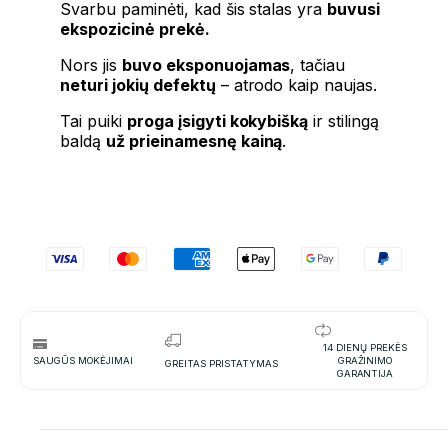
Svarbu paminėti, kad šis stalas yra
buvusi
ekspozicinė prekė.
Nors jis
buvo eksponuojamas
, tačiau
neturi jokių defektų
– atrodo kaip naujas.
Tai puiki
proga įsigyti kokybišką
ir stilingą
baldą
už prieinamesnę kainą
.
14 DIENŲ PREKĖS
SAUGŪS MOKĖJIMAI
GRAŽINIMO
GREITAS PRISTATYMAS
GARANTIJA