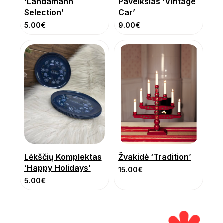
‘Landamann
Paveikslas ‘Vintage
Selection’
Car’
5.00
€
9.00
€
Lėkščių Komplektas
Žvakidė ‘Tradition’
‘Happy Holidays’
15.00
€
5.00
€