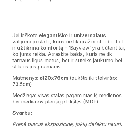
Jei ieškote
elegantiško
ir
universalaus
valgomojo stalo, kuris ne tik gražiai atrodo, bet
ir
užtikrina komfortą
– ‘Bayview’ yra būtent tai,
ko jums reikia. Atraskite baldą, kuris ne tik
tarnaus ilgus metus, bet ir suteiks jaukumo bei
stiliaus jūsų namams.
Matmenys:
ø120x76cm
(aukštis iki stalviršio:
73,5cm)
Medžiaga: visas stalas pagamintas iš medienos
bei medienos plaušų plokštės (MDF).
Svarbu:
Prekė buvusi ekspozicinė, jokių defektų neturi.