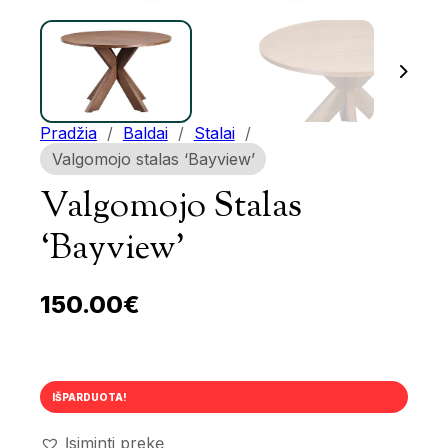
Pradžia
/
Baldai
/
Stalai
/
Valgomojo stalas ‘Bayview’
Valgomojo Stalas
‘Bayview’
150.00
€
IŠPARDUOTA!
Įsiminti prekę