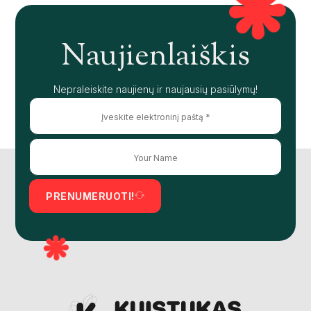
Naujienlaiškis
Nepraleiskite naujienų ir naujausių pasiūlymų!
PRENUMERUOTI!