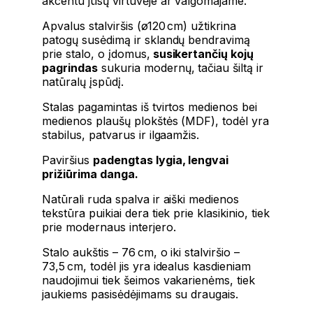
akcentu jūsų virtuvėje ar valgomajame.
Apvalus stalviršis (ø120 cm) užtikrina
patogų susėdimą ir sklandų bendravimą
prie stalo, o įdomus,
susikertančių kojų
pagrindas
sukuria modernų, tačiau šiltą ir
natūralų įspūdį.
Stalas pagamintas iš tvirtos medienos bei
medienos plaušų plokštės (MDF), todėl yra
stabilus, patvarus ir ilgaamžis.
Paviršius
padengtas lygia, lengvai
prižiūrima danga.
Natūrali ruda spalva ir aiški medienos
tekstūra puikiai dera tiek prie klasikinio, tiek
prie modernaus interjero.
Stalo aukštis – 76 cm, o iki stalviršio –
73,5 cm, todėl jis yra idealus kasdieniam
naudojimui tiek šeimos vakarienėms, tiek
jaukiems pasisėdėjimams su draugais.