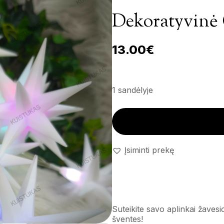
Dekoratyvinė 
13.00
€
1 sandėlyje
Dekoratyvinė girlianda 'Rgb' k
Įsiminti prekę
Suteikite savo aplinkai žavesio
šventes!