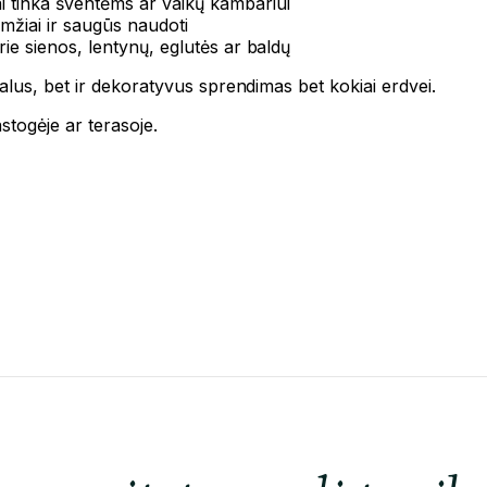
ai tinka šventėms ar vaikų kambariui
mžiai ir saugūs naudoti
rie sienos, lentynų, eglutės ar baldų
lus, bet ir dekoratyvus sprendimas bet kokiai erdvei.
astogėje ar terasoje.