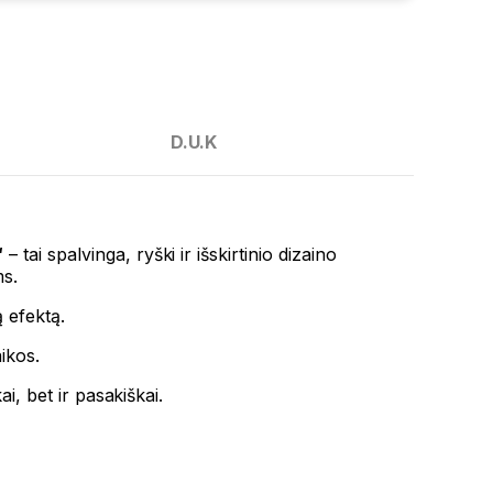
D.U.K
“
– tai spalvinga, ryški ir išskirtinio dizaino
ms.
 efektą.
ikos.
i, bet ir pasakiškai.