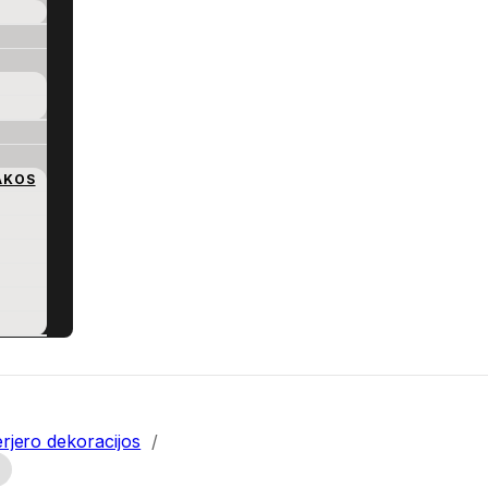
AKOS
erjero dekoracijos
/