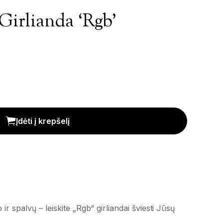
Girlianda ‘Rgb’
iekis
Įdėti į krepšelį
 ir spalvų – leiskite „Rgb“ girliandai šviesti Jūsų