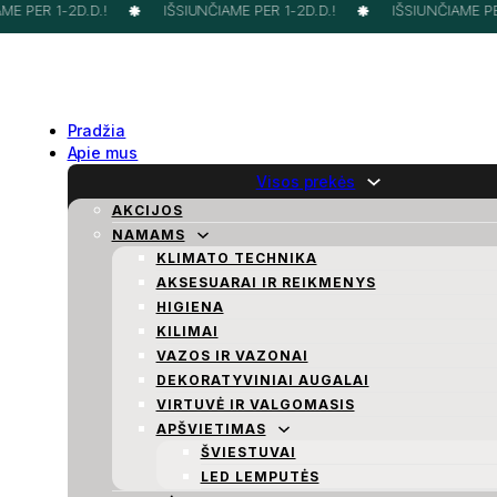
E PER 1-2D.D.!
IŠSIUNČIAME PER 1-2D.D.!
IŠSIUNČIAME PER
Pradžia
Apie mus
Visos prekės
AKCIJOS
NAMAMS
KLIMATO TECHNIKA
AKSESUARAI IR REIKMENYS
HIGIENA
KILIMAI
VAZOS IR VAZONAI
DEKORATYVINIAI AUGALAI
VIRTUVĖ IR VALGOMASIS
APŠVIETIMAS
ŠVIESTUVAI
LED LEMPUTĖS