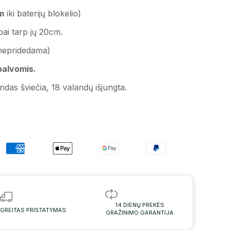
m
iki baterijų blokelio)
rpai tarp jų 20cm.
nepridedama)
alvomis.
andas šviečia, 18 valandų išjungta.
14 DIENŲ PREKĖS
GREITAS PRISTATYMAS
GRAŽINIMO GARANTIJA