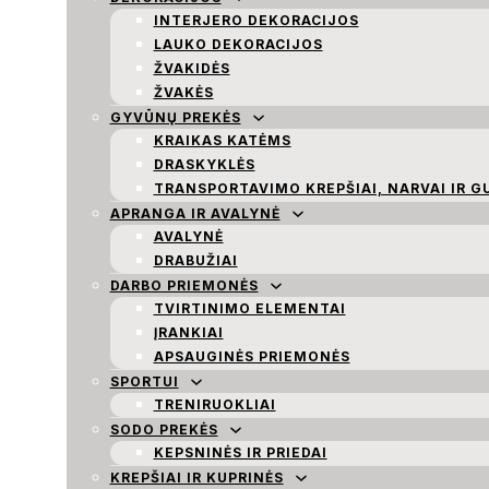
INTERJERO DEKORACIJOS
LAUKO DEKORACIJOS
ŽVAKIDĖS
ŽVAKĖS
GYVŪNŲ PREKĖS
KRAIKAS KATĖMS
DRASKYKLĖS
TRANSPORTAVIMO KREPŠIAI, NARVAI IR G
APRANGA IR AVALYNĖ
AVALYNĖ
DRABUŽIAI
DARBO PRIEMONĖS
TVIRTINIMO ELEMENTAI
ĮRANKIAI
APSAUGINĖS PRIEMONĖS
SPORTUI
TRENIRUOKLIAI
SODO PREKĖS
KEPSNINĖS IR PRIEDAI
KREPŠIAI IR KUPRINĖS