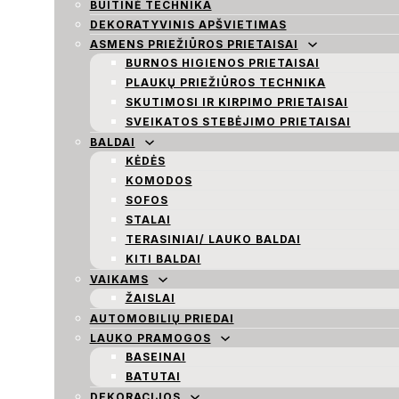
BUITINĖ TECHNIKA
DEKORATYVINIS APŠVIETIMAS
ASMENS PRIEŽIŪROS PRIETAISAI
BURNOS HIGIENOS PRIETAISAI
PLAUKŲ PRIEŽIŪROS TECHNIKA
SKUTIMOSI IR KIRPIMO PRIETAISAI
SVEIKATOS STEBĖJIMO PRIETAISAI
BALDAI
KĖDĖS
KOMODOS
SOFOS
STALAI
TERASINIAI/ LAUKO BALDAI
KITI BALDAI
VAIKAMS
ŽAISLAI
AUTOMOBILIŲ PRIEDAI
LAUKO PRAMOGOS
BASEINAI
BATUTAI
DEKORACIJOS