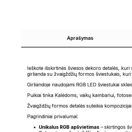
Aprašymas
Ieškote išskirtinės šviesos dekoro detalės, kur
girlianda su žvaigždžių formos šviestukais, kuri
Girliandoje naudojami RGB LED šviestukai skleid
Puikiai tinka Kalėdoms, vaikų kambariui, fotoses
Žvaigždžių formos detalės suteikia kompozicijai š
Pagrindiniai privalumai:
Unikalus RGB apšvietimas
– skirtingos š