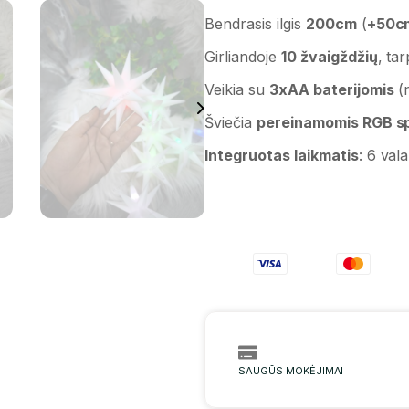
Bendrasis ilgis
200cm
(
+50c
Girliandoje
10 žvaigždžių
, ta
Veikia su
3xAA baterijomis
(
Šviečia
pereinamomis RGB sp
Integruotas laikmatis
: 6 val
SAUGŪS MOKĖJIMAI