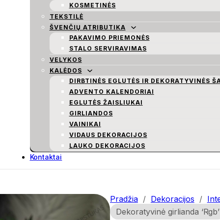
KOSMETINĖS
TEKSTILĖ
ŠVENČIŲ ATRIBUTIKA
PAKAVIMO PRIEMONĖS
STALO SERVIRAVIMAS
VELYKOS
KALĖDOS
DIRBTINĖS EGLUTĖS IR DEKORATYVINĖS Š
ADVENTO KALENDORIAI
EGLUTĖS ŽAISLIUKAI
GIRLIANDOS
VAINIKAI
VIDAUS DEKORACIJOS
LAUKO DEKORACIJOS
Kontaktai
Pradžia
/
Dekoracijos
/
Int
Dekoratyvinė girlianda ‘Rgb’