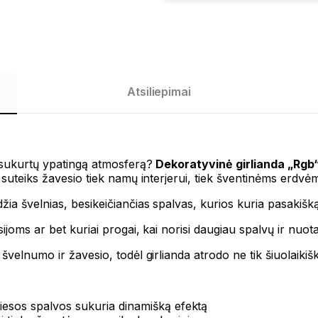
Atsiliepimai
i sukurtų ypatingą atmosferą?
Dekoratyvinė girlianda „Rgb
 suteiks žavesio tiek namų interjerui, tiek šventinėms erdvė
žia švelnias, besikeičiančias spalvas, kurios kuria pasakišką
ijoms ar bet kuriai progai, kai norisi daugiau spalvų ir nuota
velnumo ir žavesio, todėl girlianda atrodo ne tik šiuolaikiška
viesos spalvos sukuria dinamišką efektą