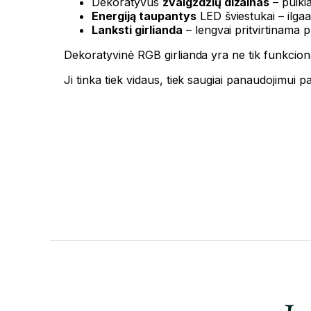
Dekoratyvus
žvaigždžių dizainas
– puiki
Energiją taupantys
LED šviestukai – ilgaa
Lanksti girlianda
– lengvai pritvirtinama p
Dekoratyvinė RGB girlianda yra ne tik funkciona
Ji tinka tiek vidaus, tiek saugiai panaudojimui p