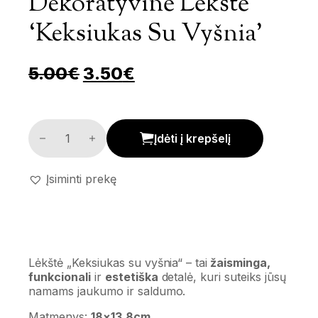
Dekoratyvinė Lėkštė
‘Keksiukas Su Vyšnia’
Pradinė kaina buvo: 5.00€.
Dabartinė kaina yra: 
5.00
€
3.50
€
Dekoratyvinė lėkštė 'Keksiukas su vyšnia' kiekis
Įdėti į krepšelį
Įsiminti prekę
Lėkštė „Keksiukas su vyšnia“ – tai
žaisminga,
funkcionali
ir
estetiška
detalė, kuri suteiks jūsų
namams jaukumo ir saldumo.
Matmenys:
18×13,8cm
.