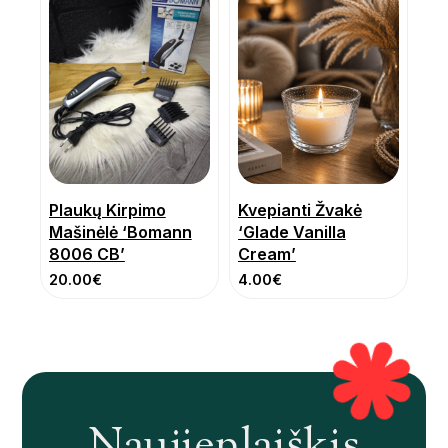
Plaukų Kirpimo
Kvepianti Žvakė
Mašinėlė ‘Bomann
‘Glade Vanilla
8006 CB’
Cream’
20.00
€
4.00
€
Naujienlaiškis