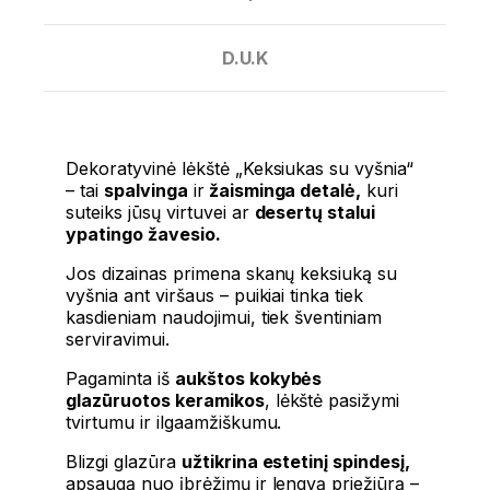
D.U.K
Dekoratyvinė lėkštė „Keksiukas su vyšnia“
– tai
spalvinga
ir
žaisminga detalė,
kuri
suteiks jūsų virtuvei ar
desertų stalui
ypatingo žavesio.
Jos dizainas primena skanų keksiuką su
vyšnia ant viršaus – puikiai tinka tiek
kasdieniam naudojimui, tiek šventiniam
serviravimui.
Pagaminta iš
aukštos kokybės
glazūruotos keramikos
, lėkštė pasižymi
tvirtumu ir ilgaamžiškumu.
Blizgi glazūra
užtikrina estetinį spindesį,
apsaugą nuo įbrėžimų ir lengvą priežiūrą –