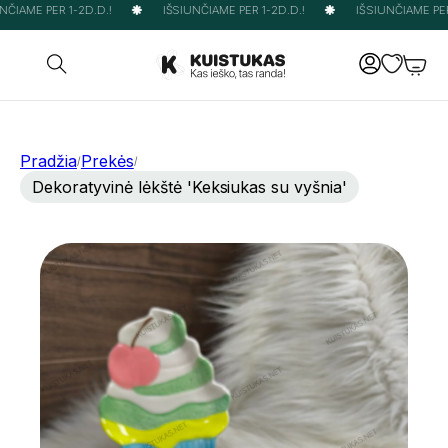
ČIAME PER 1-2D.D.!
IŠSIUNČIAME PER 1-2D.D.!
IŠSIUNČIAME PER 
Pradžia
Prekės
/
/
Dekoratyvinė lėkštė 'Keksiukas su vyšnia'