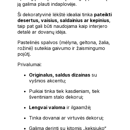
ją galima plauti indaplovėje.
Ši dekoratyvinė lėkštė idealiai tinka
pateikti
desertus, vaisius, saldainius ar kepinius
,
taip pat gali būti naudojama kaip interjero
detalė ar dovanų idėja.
Pastelinės spalvos (mėlyna, geltona, žalia,
rožinė) suteikia gaivumo ir žaismingumo
pojūtį.
Privalumai:
Originalus, saldus dizainas
su
vyšnios akcentu;
Puikiai tinka tiek kasdieniam, tiek
šventiniam stalo dekorui;
Lengvai valoma
ir ilgaamžė;
Tinka dovanai ar virtuvės dekorui;
Galima derinti su kitomis „keksiuko“