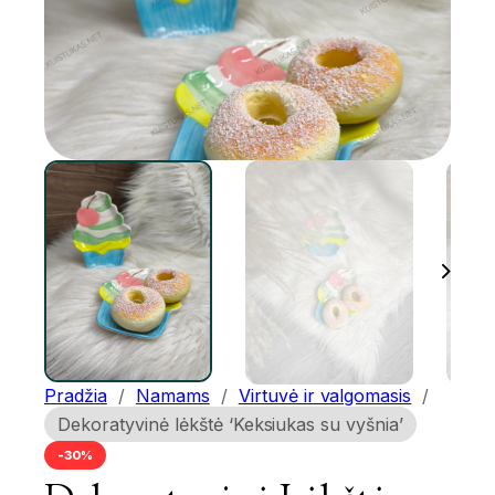
Pradžia
/
Namams
/
Virtuvė ir valgomasis
/
Dekoratyvinė lėkštė ‘Keksiukas su vyšnia’
-30%