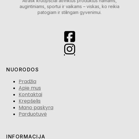
Atrask kruopščiai atrinktus produktus namams,
augintiniams, sportui ir vaikams – viskas, ko reikia
patogiam ir stilingam gyvenimui.
NUORODOS
Pradžia
Apie mus
Kontaktai
Krepšelis
Mano paskyra
Parduotuvė
INFORMACIJA