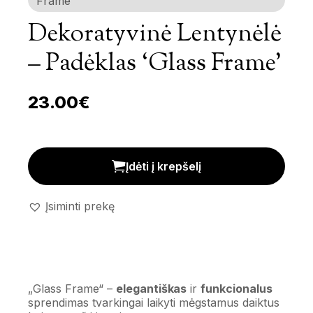
Frame’
Dekoratyvinė Lentynėlė
– Padėklas ‘Glass Frame’
23.00
€
Dekoratyvinė lentynėlė - padėklas 'Glass Frame' kieki
Įdėti į krepšelį
Įsiminti prekę
„Glass Frame“ –
elegantiškas
ir
funkcionalus
sprendimas tvarkingai laikyti mėgstamus daiktus