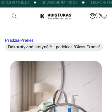
NČIAME PER 1-2D.D.!
IŠSIUNČIAME PER 1-2D.D.!
IŠSIUNČIAME PER 
Pradžia
Prekės
/
/
Dekoratyvinė lentynėlė - padėklas 'Glass Frame'