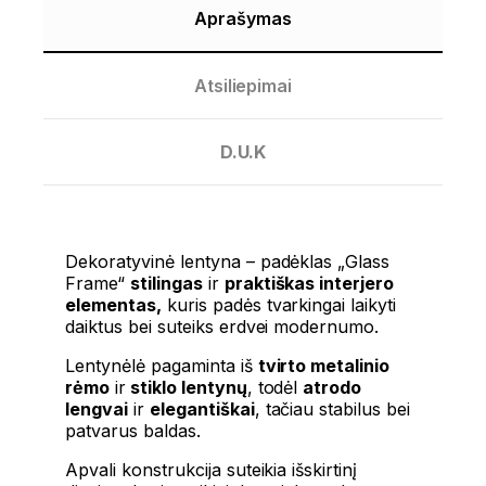
Aprašymas
Atsiliepimai
D.U.K
Dekoratyvinė lentyna
– padėklas „Glass
Frame“
stilingas
ir
praktiškas interjero
elementas,
kuris padės tvarkingai laikyti
daiktus bei suteiks erdvei modernumo.
Lentynėlė pagaminta iš
tvirto metalinio
rėmo
ir
stiklo lentynų
, todėl
atrodo
lengvai
ir
elegantiškai
, tačiau stabilus bei
patvarus baldas.
Apvali konstrukcija suteikia išskirtinį