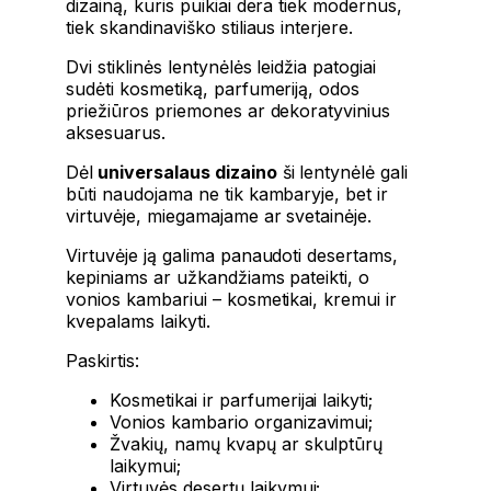
dizainą, kuris puikiai dera tiek modernus,
tiek skandinaviško stiliaus interjere.
Dvi stiklinės lentynėlės leidžia patogiai
sudėti kosmetiką, parfumeriją, odos
priežiūros priemones ar dekoratyvinius
aksesuarus.
Dėl
universalaus dizaino
ši lentynėlė gali
būti naudojama ne tik kambaryje, bet ir
virtuvėje, miegamajame ar svetainėje.
Virtuvėje ją galima panaudoti desertams,
kepiniams ar užkandžiams pateikti, o
vonios kambariui – kosmetikai, kremui ir
kvepalams laikyti.
Paskirtis:
Kosmetikai ir parfumerijai laikyti;
Vonios kambario organizavimui;
Žvakių, namų kvapų ar skulptūrų
laikymui;
Virtuvės desertų laikymui;