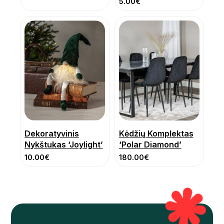
5.00
€
Dekoratyvinis
Kėdžių Komplektas
Nykštukas ‘Joylight’
‘Polar Diamond’
10.00
€
180.00
€