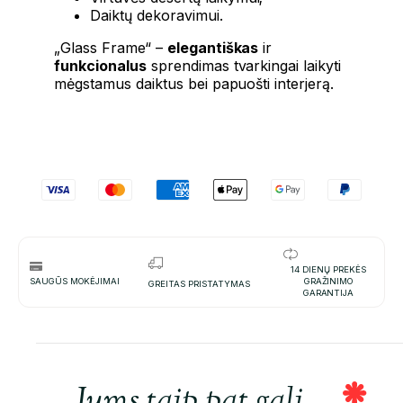
Daiktų
dekoravimui.
„Glass Frame“ –
elegantiškas
ir
funkcionalus
sprendimas tvarkingai laikyti
mėgstamus daiktus bei papuošti interjerą.
14 DIENŲ PREKĖS
SAUGŪS MOKĖJIMAI
GRAŽINIMO
GREITAS PRISTATYMAS
GARANTIJA
Jums taip pat gali