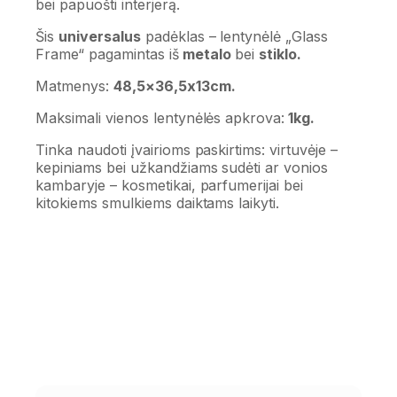
bei papuošti interjerą.
Šis
universalus
padėklas – lentynėlė
„Glass
Frame“
pagamintas iš
metalo
bei
stiklo.
Matmenys:
48,5×36,5x13cm.
Maksimali vienos lentynėlės apkrova:
1kg.
Tinka naudoti įvairioms paskirtims: virtuvėje –
kepiniams bei užkandžiams sudėti ar vonios
kambaryje – kosmetikai, parfumerijai bei
kitokiems smulkiems daiktams laikyti.