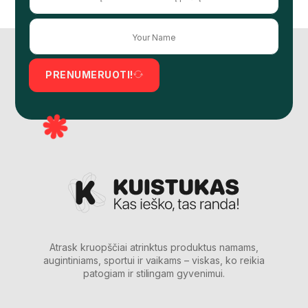
PRENUMERUOTI!
Atrask kruopščiai atrinktus produktus namams,
augintiniams, sportui ir vaikams – viskas, ko reikia
patogiam ir stilingam gyvenimui.