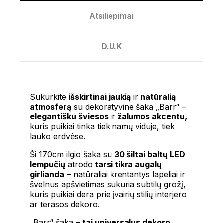
Atsiliepimai
D.U.K
Sukurkite
išskirtinai jaukią
ir
natūralią
atmosferą
su dekoratyvine šaka „Barr“ –
elegantišku šviesos
ir
žalumos akcentu,
kuris puikiai tinka tiek namų viduje, tiek
lauko erdvėse.
Ši 170cm ilgio šaka su
30 šiltai baltų LED
lempučių
atrodo
tarsi tikra augalų
girlianda
– natūraliai krentantys lapeliai ir
švelnus apšvietimas sukuria subtilų grožį,
kuris puikiai dera prie įvairių stilių interjero
ar terasos dekoro.
„Barr“ šaka –
tai universalus dekoro