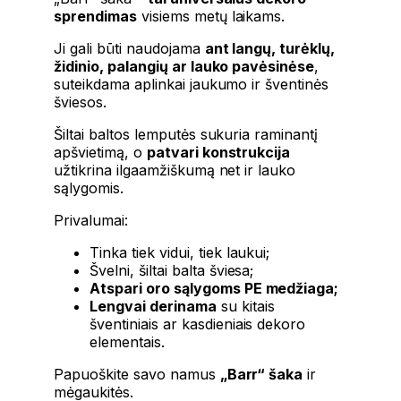
sprendimas
visiems metų laikams.
Ji gali būti naudojama
ant langų, turėklų,
židinio, palangių ar lauko pavėsinėse
,
suteikdama aplinkai jaukumo ir šventinės
šviesos.
Šiltai baltos lemputės sukuria raminantį
apšvietimą, o
patvari konstrukcija
užtikrina ilgaamžiškumą net ir lauko
sąlygomis.
Privalumai:
Tinka tiek vidui, tiek laukui;
Švelni, šiltai balta šviesa;
Atspari oro sąlygoms PE medžiaga;
Lengvai derinama
su kitais
šventiniais ar kasdieniais dekoro
elementais.
Papuoškite savo namus
„Barr“ šaka
ir
mėgaukitės.