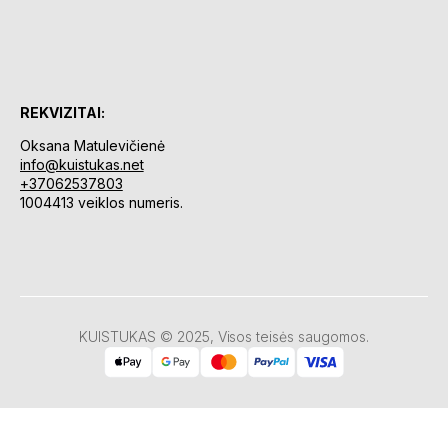
REKVIZITAI:
Oksana Matulevičienė
info@kuistukas.net
+37062537803
1004413 veiklos numeris.
KUISTUKAS © 2025, Visos teisės saugomos.