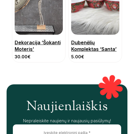
Dekoracija ‘Šokanti
Dubenėlių
Moteris’
Komplektas ‘Santa’
30.00
€
5.00
€
Naujienlaiškis
Nepraleiskite naujienų ir naujausių pasiūlymų!