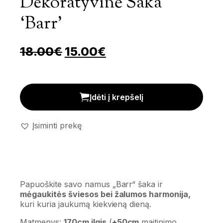
Dekoratyvinė Šaka
‘Barr’
Pradinė kaina buvo: 18.00
Dabartinė kaina yra
18.00
€
15.00
€
Dekoratyvinė šaka 'Barr' kiekis
Įdėti į krepšelį
Įsiminti prekę
Papuoškite savo namus „Barr“ šaka ir
mėgaukitės šviesos bei žalumos harmonija,
kuri kuria jaukumą kiekvieną dieną.
Matmenys:
170cm ilgis
(
+50cm
maitinimo