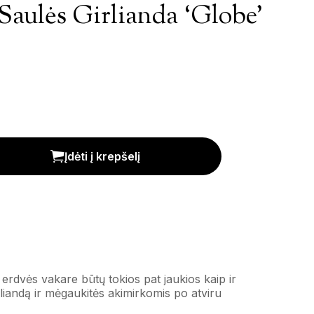
Saulės Girlianda ‘Globe’
'Globe' kiekis
Įdėti į krepšelį
 erdvės vakare būtų tokios pat jaukios kaip ir
liandą ir mėgaukitės akimirkomis po atviru