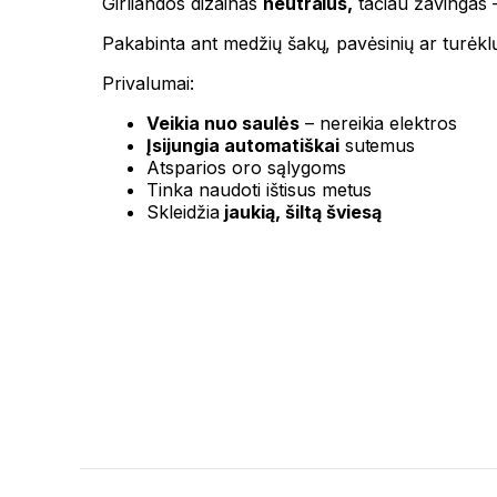
Girliandos dizainas
neutralus,
tačiau žavingas –
Pakabinta ant medžių šakų, pavėsinių ar turėklų
Privalumai:
Veikia nuo saulės
– nereikia elektros
Įsijungia automatiškai
sutemus
Atsparios oro sąlygoms
Tinka naudoti ištisus metus
Skleidžia
jaukią, šiltą šviesą