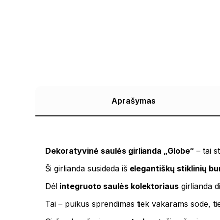
Aprašymas
Dekoratyvinė saulės girlianda „Globe“
– tai s
Ši girlianda susideda iš
elegantiškų stiklinių bu
Dėl
integruoto saulės kolektoriaus
girlianda 
Tai – puikus sprendimas tiek vakarams sode, t