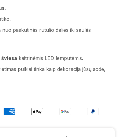
ius
.
tiko.
m
nuo paskutinės rutulio dalies iki saulės
a šviesa
kaitrinėmis LED lemputėmis.
etimas puikiai tinka kaip dekoracija jūsų sode,