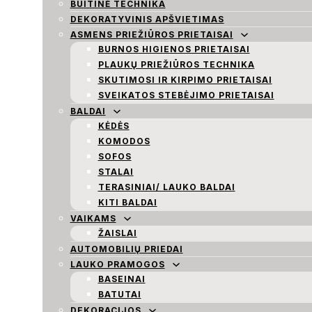
BUITINĖ TECHNIKA
DEKORATYVINIS APŠVIETIMAS
ASMENS PRIEŽIŪROS PRIETAISAI
BURNOS HIGIENOS PRIETAISAI
PLAUKŲ PRIEŽIŪROS TECHNIKA
SKUTIMOSI IR KIRPIMO PRIETAISAI
SVEIKATOS STEBĖJIMO PRIETAISAI
BALDAI
KĖDĖS
KOMODOS
SOFOS
STALAI
TERASINIAI/ LAUKO BALDAI
KITI BALDAI
VAIKAMS
ŽAISLAI
AUTOMOBILIŲ PRIEDAI
LAUKO PRAMOGOS
BASEINAI
BATUTAI
DEKORACIJOS