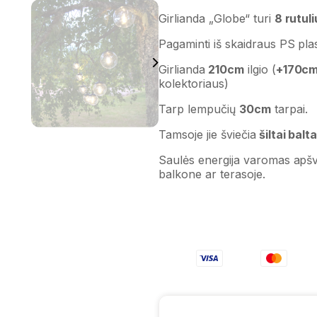
Girlianda „Globe“ turi
8 rutul
Pagaminti iš skaidraus PS plas
Girlianda
210cm
ilgio (
+170c
kolektoriaus)
Tarp lempučių
30cm
tarpai.
Tamsoje jie šviečia
šiltai balt
Saulės energija varomas apšvi
balkone ar terasoje.