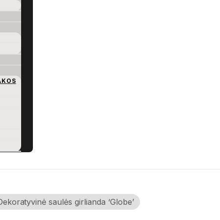
AKOS
Dekoratyvinė saulės girlianda ‘Globe’