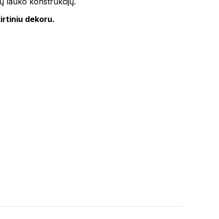
ių lauko konstrukcijų.
irtiniu dekoru.