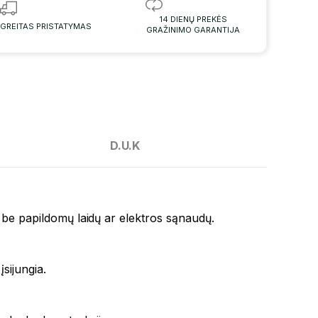
14 DIENŲ PREKĖS
GREITAS PRISTATYMAS
GRAŽINIMO GARANTIJA
D.U.K
sa be papildomų laidų ar elektros sąnaudų.
sijungia.