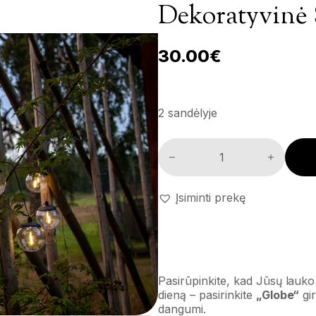
Dekoratyvinė 
30.00
€
2 sandėlyje
Dekoratyvinė saulės girlianda 
Įsiminti prekę
Pasirūpinkite, kad Jūsų lauko
dieną – pasirinkite
„Globe“
gir
dangumi.