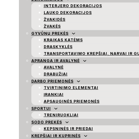
INTERJERO DEKORACIJOS
LAUKO DEKORACIJOS
ŽVAKIDĖS
ŽVAKĖS
GYVŪNŲ PREKĖS
KRAIKAS KATĖMS
DRASKYKLĖS
TRANSPORTAVIMO KREPŠIAI, NARVAI IR G
APRANGA IR AVALYNĖ
AVALYNĖ
DRABUŽIAI
DARBO PRIEMONĖS
TVIRTINIMO ELEMENTAI
ĮRANKIAI
APSAUGINĖS PRIEMONĖS
SPORTUI
TRENIRUOKLIAI
SODO PREKĖS
KEPSNINĖS IR PRIEDAI
KREPŠIAI IR KUPRINĖS