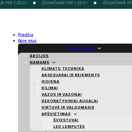
 PER 1-2D.D.!
IŠSIUNČIAME PER 1-2D.D.!
IŠSIUNČIAME PER 
Pradžia
Apie mus
Visos prekės
AKCIJOS
NAMAMS
KLIMATO TECHNIKA
AKSESUARAI IR REIKMENYS
HIGIENA
KILIMAI
VAZOS IR VAZONAI
DEKORATYVINIAI AUGALAI
VIRTUVĖ IR VALGOMASIS
APŠVIETIMAS
ŠVIESTUVAI
LED LEMPUTĖS