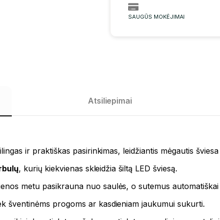
SAUGŪS MOKĖJIMAI
Atsiliepimai
tilingas ir praktiškas pasirinkimas, leidžiantis mėgautis švie
rbulų
, kurių kiekvienas skleidžia šiltą LED šviesą.
dienos metu pasikrauna nuo saulės, o sutemus automatiškai į
iek šventinėms progoms ar kasdieniam jaukumui sukurti.