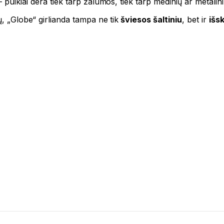
 puikiai dera tiek tarp žalumos, tiek tarp medinių ar metalin
, „Globe“ girlianda tampa ne tik
šviesos šaltiniu
, bet ir
išsk